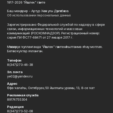
1917-2026 "Йәшлек" гәзите
Баш мөхәррир - Артур Хәсән улы Дәүләтбәков
Об использовании персональных данных
Зарегистрировано Федеральной службой по надзору в сфере
связи, информационных технологий и массовых
коммуникаций (РОСКОМНАДЗОР). Регистрационный номер:
серия ПИ ФС77-68471 от 27 января 2017 г.
Мәҡәләләрҙе ҡулланғанда "Йәшлек" гәзитенә һылтанма яһау мотлаҡ.
Бөтә хоҡуҡтар яҡланған.
Телефон
8(347)273-46-38
Эл. почта
ye02@yandex.ru
Адрес
Өфө ҡалаһы, Октябрҙең 50 йыллығы урамы, 13, 8-се ҡат
Рекламная служба
89174755304
Редакция
8(347)273-52-08