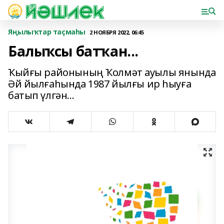
Яңылыҡтар таҫмаһы
2 НОЯБРЯ 2022, 06:45
Балыҡсы батҡан...
Ҡыйғы районының Ҡолмәт ауылы янында
Әй йылғаһында 1987 йылғы ир һыуға
батып үлгән...