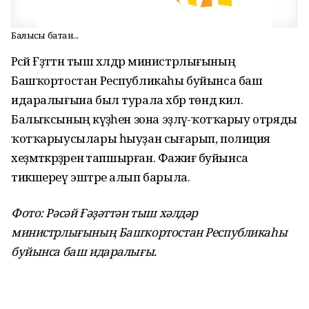
Балыҡсы батҡан...
Рәсәй Ғәҙәттән тыш хәлдәр министрлығының
Башҡортостан Республикаһы буйынса баш
идаралығына был турала хәбәр төндә килә.
Балыҡсының кәүҙәһен зона эҙләү-ҡотҡарыу отряды
ҡотҡарыусылары һыуҙан сығарып, полиция
хеҙмәткәрҙәренә тапшырған. Фажиғә буйынса
тикшереү эштәре алып барыла.
Фото: Рәсәй Ғәҙәттән тыш хәлдәр
министрлығының Башҡортостан Республикаһы
буйынса баш идаралығы.