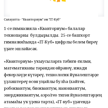
Салауатта - "Кванториум" һәм "IT-Куб"
1-се гимназияла «Кванториум» балалар
технопаркы булдырылды. Ә 25-се башҡорт
гимназияһында «IT-Куб» цифрлы белем биреү
үҙәге эшләйәсәк.
«Кванториум» уҡыусыларға тәбиғи-ғилми,
математиканы тәрәндән өйрәнеү, ижади
фекерләүҙе күтәреү, технологик йүнәлештәрҙе
үҙләштереү өсөн уңайлы булһа (хайтек,
робоквантум, биоквантум, наноквантум,
энерджиквантум, аэро/гео тигән йүнәлештәрҙең
атамаһы уҡ үҙенә тарта), «IT-куб» үҙәгендә