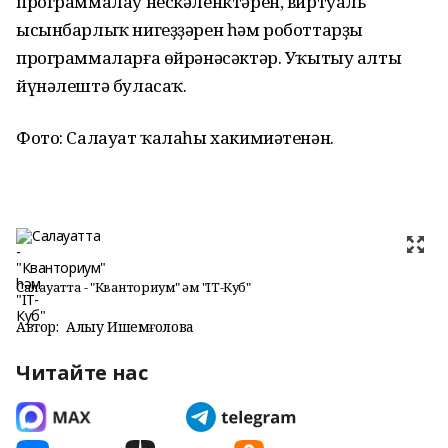
программалау нескәленктәрен, виртуаль
ысынбарлыҡ нигеҙҙәрен һәм роботтарҙы
программаларға өйрәнәсәктәр. Уҡытыу алты
йүнәлештә буласаҡ.
Фото: Салауат ҡалаһы хакимиәтенән.
Салауатта - "Кванториум" һәм "IT-Куб"
Автор:
Алһыу Ишемғолова
Читайте нас