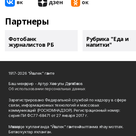
Партнеры
Фотобанк
Рубрика "Еда и
журналистов РБ
напитки"
1917-2026 "Йәшлек" гәзите
Баш мөхәррир - Артур Хәсән улы Дәүләтбәков
Об использовании персональных данных
Зарегистрировано Федеральной службой по надзору в сфере
связи, информационных технологий и массовых
коммуникаций (РОСКОМНАДЗОР). Регистрационный номер:
серия ПИ ФС77-68471 от 27 января 2017 г.
Мәҡәләләрҙе ҡулланғанда "Йәшлек" гәзитенә һылтанма яһау мотлаҡ.
Бөтә хоҡуҡтар яҡланған.