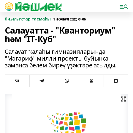
Яңылыҡтар таҫмаһы
1 НОЯБРЯ 2022, 04:06
Салауатта - "Кванториум"
һәм "IT-Куб"
Салауат ҡалаһы гимназияларында
"Мәғариф" милли проекты буйынса
заманса белем биреү үҙәктәре асылды.