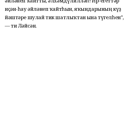
әйләнеп ҡайтты, әлхәмдүлилләһ! Ир-егеттәр
иҫән-һау әйләнеп ҡайтһын, яҡындарының күҙ
йәштәре шулай тик шатлыҡтан ғына түгелһен",
— ти Ләйсән.