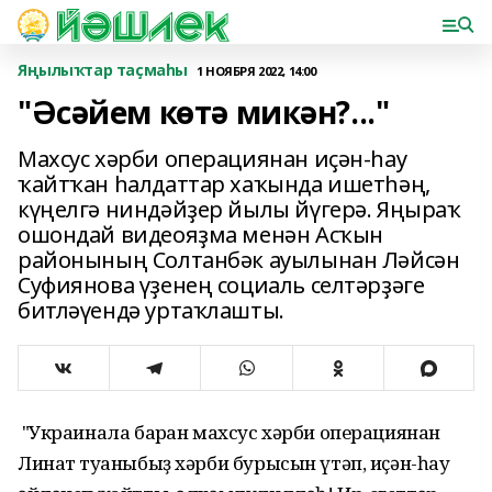
Яңылыҡтар таҫмаһы
1 НОЯБРЯ 2022, 14:00
"Әсәйем көтә микән?..."
Махсус хәрби операциянан иҫән-һау
ҡайтҡан һалдаттар хаҡында ишетһәң,
күңелгә ниндәйҙер йылы йүгерә. Яңыраҡ
ошондай видеояҙма менән Асҡын
районының Солтанбәк ауылынан Ләйсән
Суфиянова үҙенең социаль селтәрҙәге
битләүендә уртаҡлашты.
"Украинала барған махсус хәрби операциянан
Линат туғаныбыҙ хәрби бурысын үтәп, иҫән-һау