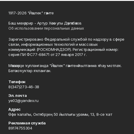
1917-2026 "Йәшлек" гәзите
Баш мөхәррир - Артур Хәсән улы Дәүләтбәков
Об использовании персональных данных
Зарегистрировано Федеральной службой по надзору в сфере
связи, информационных технологий и массовых
коммуникаций (РОСКОМНАДЗОР). Регистрационный номер:
серия ПИ ФС77-68471 от 27 января 2017 г.
Мәҡәләләрҙе ҡулланғанда "Йәшлек" гәзитенә һылтанма яһау мотлаҡ.
Бөтә хоҡуҡтар яҡланған.
Телефон
8(347)273-46-38
Эл. почта
ye02@yandex.ru
Адрес
Өфө ҡалаһы, Октябрҙең 50 йыллығы урамы, 13, 8-се ҡат
Рекламная служба
89174755304