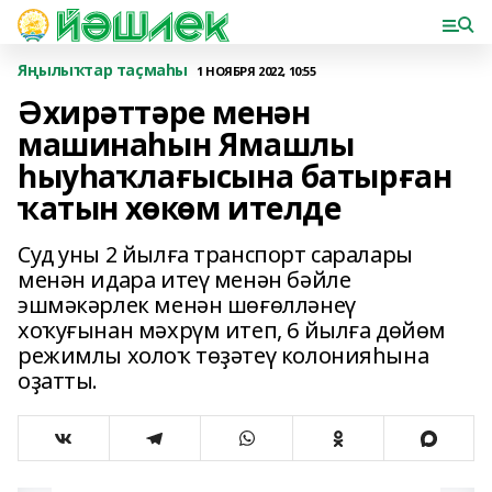
Яңылыҡтар таҫмаһы
1 НОЯБРЯ 2022, 10:55
Әхирәттәре менән
машинаһын Ямашлы
һыуһаҡлағысына батырған
ҡатын хөкөм ителде
Суд уны 2 йылға транспорт саралары
менән идара итеү менән бәйле
эшмәкәрлек менән шөғөлләнеү
хоҡуғынан мәхрүм итеп, 6 йылға дөйөм
режимлы холоҡ төҙәтеү колонияһына
оҙатты.