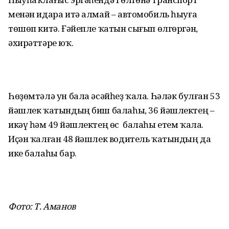
менән идара итә алмай – автомобиль һыуға
төшөп китә. Ғәйепле ҡатын сығып өлгөргән,
әхирәттәре юҡ.
Һөҙөмтәлә ун бала әсәйһеҙ ҡала. Һәләк булған 53
йәшлек ҡатындың биш балаһы, 36 йәшлектең –
икәү һәм 49 йәшлектең өс балаһы етем ҡала.
Иҫән ҡалған 48 йәшлек водитель ҡатындың да
ике балаһы бар.
Фото: Т. Аманов