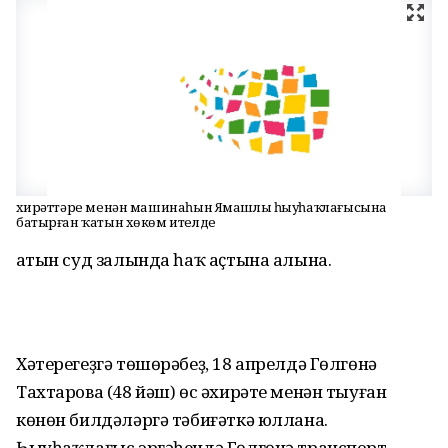
Әхирәттәре менән машинаһын Ямашлы һыуһаҡлағысына
батырған ҡатын хөкөм ителде
Ҡатын суд залында һаҡ аҫтына алына.
Хәтерегеҙгә төшөрәбеҙ, 18 апрелдә Гөлгөнә
Тахтарова (48 йәш) өс әхирәте менән тыуған
көнөн билдәләргә тәбиғәткә юллана.
Һыуһаҡлағыс эргәһендә Гөлгөнә транспорт