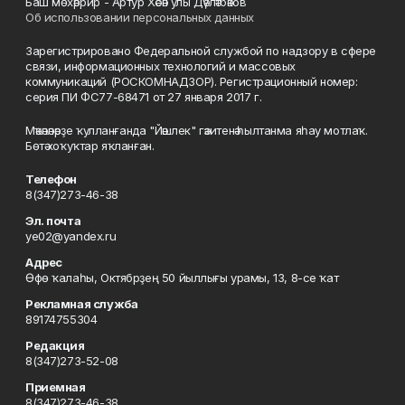
Баш мөхәррир - Артур Хәсән улы Дәүләтбәков
Об использовании персональных данных
Зарегистрировано Федеральной службой по надзору в сфере
связи, информационных технологий и массовых
коммуникаций (РОСКОМНАДЗОР). Регистрационный номер:
серия ПИ ФС77-68471 от 27 января 2017 г.
Мәҡәләләрҙе ҡулланғанда "Йәшлек" гәзитенә һылтанма яһау мотлаҡ.
Бөтә хоҡуҡтар яҡланған.
Телефон
8(347)273-46-38
Эл. почта
ye02@yandex.ru
Адрес
Өфө ҡалаһы, Октябрҙең 50 йыллығы урамы, 13, 8-се ҡат
Рекламная служба
89174755304
Редакция
8(347)273-52-08
Приемная
8(347)273-46-38