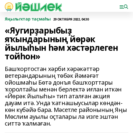
Яңылыҡтар таҫмаһы
29 ОКТЯБРЯ 2022, 04:30
«Яугирҙарыбыҙ
яҡындарының йөрәк
йылыһын һәм хәстәрлеген
тойһон»
Башҡортостан хәрби хәрәкәттәр
ветерандарының төбәк йәмәғәт
ойошмаһы Бөтә донъя башҡорттары
ҡоролтайы менән берлектә иғлан иткән
«Йөрәк йылыһы» тип аталған акция
дауам итә. Унда ҡатнашыусылар көндән-
көн күбәйә бара. Мәсетле районының Яңы
Мөслим ауылы оҫталары ла изге эштән
ситтә ҡалмаған.