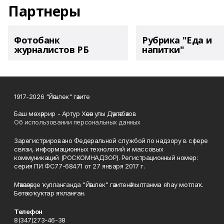
Партнеры
Фотобанк
Рубрика "Еда и
журналистов РБ
напитки"
1917-2026 "Йәшлек" гәзите
Баш мөхәррир - Артур Хәсән улы Дәүләтбәков
Об использовании персональных данных
Зарегистрировано Федеральной службой по надзору в сфере
связи, информационных технологий и массовых
коммуникаций (РОСКОМНАДЗОР). Регистрационный номер:
серия ПИ ФС77-68471 от 27 января 2017 г.
Мәҡәләләрҙе ҡулланғанда "Йәшлек" гәзитенә һылтанма яһау мотлаҡ.
Бөтә хоҡуҡтар яҡланған.
Телефон
8(347)273-46-38