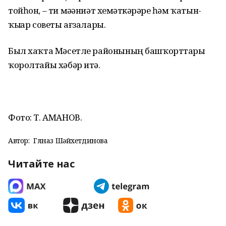
тойһон, – ти мәҙәниәт хеҙмәткәрҙәре һәм ҡатын-
ҡыҙҙар советы ағзалары.
Был хаҡта Мәсетле районының башҡорттары
ҡоролтайы хәбәр итә.
Фото: Т. АМАНОВ.
Автор:
Гөлназ Шәйхетдинова
Читайте нас