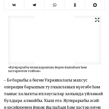
«Яугирҙарыбыҙ яҡындарының йөрәк йылыһын һәм
хәстәрлеген тойһон»
– Беҙ барыбыҙ ҙа бөгөн Украиналағы махсус
операция барышын тулҡынланып күҙәтәбеҙ һәм
тыныс халыҡты яҡлаусылар хаҡында уйламай
булдыра алмайбыҙ. Ҡыш етә. Яугирҙарыбыҙ әсәй-
өләсәйҙәренең йөрәк йылыһын һәм хәстәрлеген