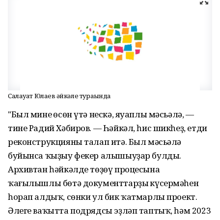
Салауат Юлаев һәйкәле тураһында
"Был минең өсөн үтә нескә, яуаплы мәсьәлә, —
тине Радий Хәбиров. — Һәйкәл, һис шикһеҙ, етди
реконструкцияны талап итә. Был мәсьәлә
буйынса ҡыҙыу фекер алышыуҙар булды.
Архивтан һәйкәлде төҙөү процесына
ҡағылышлы бөтә документтарҙың күсермәһен
һорап алдыҡ, сөнки ул бик ҡатмарлы проект.
Әлеге ваҡытта подрядсы эҙләп таптыҡ, һәм 2023