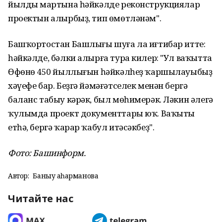
йылдың мартына һәйкәлде реконструкциялар
проектын алырбыҙ, тип өмөтләнәм".
Башҡортостан Башлығы шуға ла иғтибар итте:
һәйкәлде, бәлки алырға тура килер: "Ул ваҡытта
Өфөнөң 450 йыллығын һәйкәлһеҙ ҡаршылауыбыҙ
хәүефе бар. Беҙгә йәмәғәтселек менән бергә
баланс табыу кәрәк, был мөһимерәк. Ләкин әлегә
ҡулымда проект документтары юҡ. Ваҡыты
етһә, бергә ҡарар ҡабул итәсәкбеҙ".
Фото: Башинформ.
Автор:
Баныу Ҡаһарманова
Читайте нас