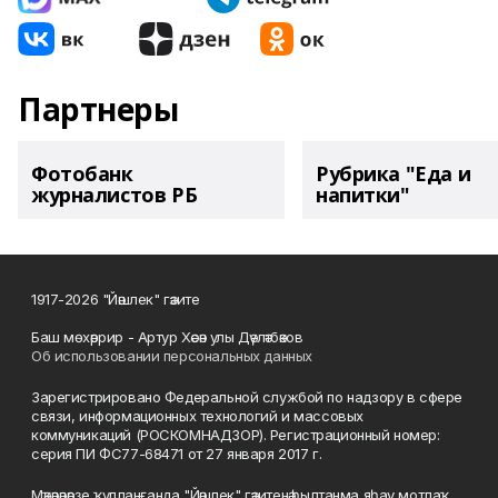
Партнеры
Фотобанк
Рубрика "Еда и
журналистов РБ
напитки"
1917-2026 "Йәшлек" гәзите
Баш мөхәррир - Артур Хәсән улы Дәүләтбәков
Об использовании персональных данных
Зарегистрировано Федеральной службой по надзору в сфере
связи, информационных технологий и массовых
коммуникаций (РОСКОМНАДЗОР). Регистрационный номер:
серия ПИ ФС77-68471 от 27 января 2017 г.
Мәҡәләләрҙе ҡулланғанда "Йәшлек" гәзитенә һылтанма яһау мотлаҡ.