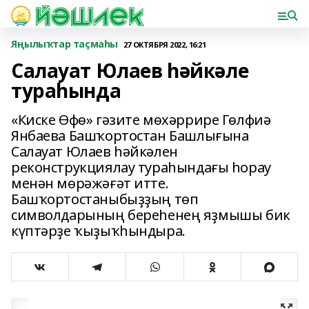
Яңылыҡтар таҫмаһы
27 ОКТЯБРЯ 2022, 16:21
Салауат Юлаев һәйкәле
тураһында
«Киске Өфө» гәзите мөхәррире Гөлфиә
Янбаева Башҡортостан Башлығына
Салауат Юлаев һәйкәлен
реконструкциялау тураһындағы һорау
менән мөрәжәғәт итте.
Башҡортостаныбыҙҙың төп
символдарының береһенең яҙмышы бик
күптәрҙе ҡыҙыҡһындыра.