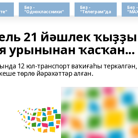
Беҙ -
Беҙ -
Беҙ -
те"
"Одноклассники"
"Телеграм"да
"МАХ
ель 21 йәшлек ҡыҙҙы
я урынынан ҡасҡан...
рында 12 юл-транспорт ваҡиғаһы теркәлгән,
 кеше төрлө йәрәхәттәр алған.