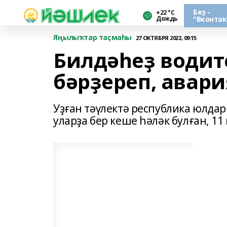
Беҙ -
+22 °С
Дождь
"Вконтак
Яңылыҡтар таҫмаһы
27 ОКТЯБРЯ 2022, 09:15
Билдәһеҙ водит
бәрҙереп, авари
Уҙған тәүлектә республика юлда
уларҙа бер кеше һәләк булған, 11