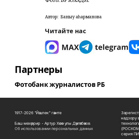
Автор:
Баныу Ҡаһарманова
Читайте нас
Партнеры
Фотобанк журналистов РБ
1917-2026 "Йәшлек" гәзите
Зарегист
надзору 
Баш мөхәррир - Артур Хәсән улы Дәүләтбәков
технолог
Об использовании персональных данных
(РОСКОМ
серия ПИ