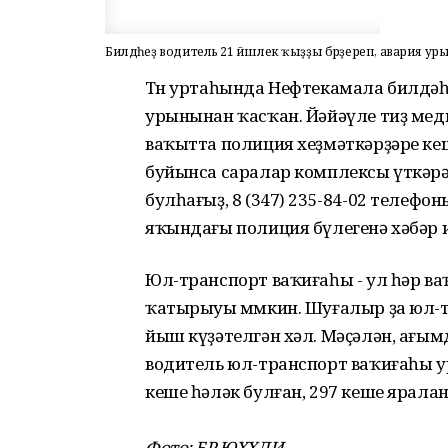
Билдәһеҙ водитель 21 йәшлек ҡыҙҙы бәрҙереп, авария ур
Төн уртаһында Нефтекамала билдәһе
урынынан ҡасҡан. Йәйәүле тиҙ меди
ваҡытта полиция хеҙмәткәрҙәре ке
буйынса саралар комплексы үткәрә
булһағыҙ, 8 (347) 235-84-02 телеф
яҡындағы полиция бүлегенә хәбәр и
Юл-транспорт ваҡиғаһы - ул һәр ва
ҡатырыуы мөмкин. Шуғалыр ҙа юл-т
йыш күҙәтелгән хәл. Мәҫәлән, ағы
водитель юл-транспорт ваҡиғаһы у
кеше һәләк булған, 297 кеше яраланғ
Фото: БР ЮХХДИ.