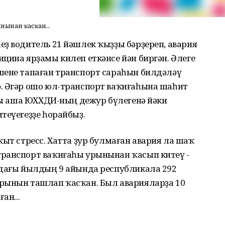
ынынан ҡасҡан...
ҙ водитель 21 йәшлек ҡыҙҙы бәрҙереп, авария
цина ярҙамы килеп еткәнсе йән биргән. Әлеге
шене тапаған транспорт сараһын билдәләү
. Әгәр ошо юл-транспорт ваҡиғаһына шаһит
оны аша ЮХХДИ-ның дежур бүлегенә йәки
теүегеҙҙе һорайбыҙ.
ҡыт стресс. Хатта ҙур булмаған авария ла шаҡ
ранспорт ваҡиғаһы урынынан ҡасып китеү -
мдағы йылдың 9 айында республикала 292
рынын ташлап ҡасҡан. Был аварияларҙа 10
ан...