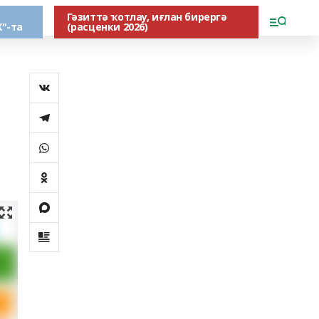
Гәзиттә ҡотлау, иғлан бирергә
"-та
(расценки 2026)