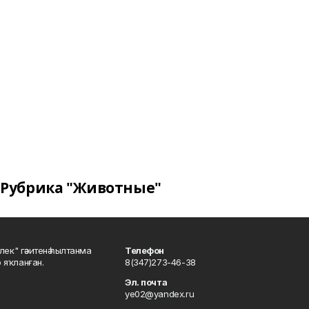
Рубрика "Животные"
шлек" гәзитенә һылтанма
Телефон
р яҡланған.
8(347)273-46-38
Эл. почта
ye02@yandex.ru