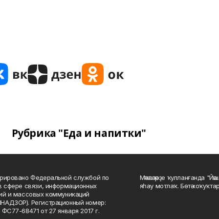
Рубрика "Еда и напитки"
рировано Федеральной службой по
Мәҡәләләрҙе ҡулланғанда "Йә
в сфере связи, информационных
яһау мотлаҡ. Бөтә хоҡуҡта
ий и массовых коммуникаций
НАДЗОР). Регистрационный номер:
 ФС77-68471 от 27 января 2017 г.