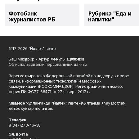
Фотобанк
Рубрика "Еда и
журналистов РБ
напитки"
1917-2026 "Йәшлек" гәзите
Баш мөхәррир - Артур Хәсән улы Дәүләтбәков
Об использовании персональных данных
Зарегистрировано Федеральной службой по надзору в сфере
связи, информационных технологий и массовых
коммуникаций (РОСКОМНАДЗОР). Регистрационный номер:
серия ПИ ФС77-68471 от 27 января 2017 г.
Мәҡәләләрҙе ҡулланғанда "Йәшлек" гәзитенә һылтанма яһау мотлаҡ.
Бөтә хоҡуҡтар яҡланған.
Телефон
8(347)273-46-38
Эл. почта