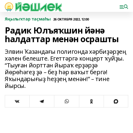
Яңылыҡтар таҫмаһы
26 ОКТЯБРЯ 2022, 12:00
Радик Юлъяҡшин йәнә
һалдаттар менән осрашты
Элвин Ҡазандағы полигонда хәрбиҙәрҙең
хәлен белеште. Егеттәргә концерт ҡуйҙы.
“Тыуған йорттан йыраҡ ерҙәрҙә
йөрөһәгеҙ ҙә – беҙ һәр ваҡыт бергә!
Яҡындарығыҙ һеҙҙең менән!” – тине
йырсы.