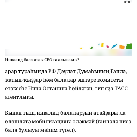
Инвалид бала атаһы СВО-ға алынамы?
Ҡарар тураһында РФ Дәүләт Думаһының Ғаилә,
ҡатын-ҡыҙҙар һәм балалар эштәре комитеты
етәксеһе Нина Останина һөйләгән, тип яҙа ТАСС
агентлығы.
Бынан тыш, инвалид балаларҙың атайҙары ла
өлөшләтә мобилизацияға эләкмәй (ғаиләлә нисә
бала булыуы мөһим түгел).