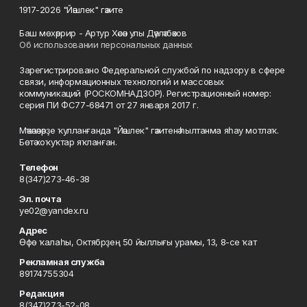
1917-2026 "Йәшлек" гәзите
Баш мөхәррир - Артур Хәсән улы Дәүләтбәков
Об использовании персональных данных
Зарегистрировано Федеральной службой по надзору в сфере
связи, информационных технологий и массовых
коммуникаций (РОСКОМНАДЗОР). Регистрационный номер:
серия ПИ ФС77-68471 от 27 января 2017 г.
Мәҡәләләрҙе ҡулланғанда "Йәшлек" гәзитенә һылтанма яһау мотлаҡ.
Бөтә хоҡуҡтар яҡланған.
Телефон
8(347)273-46-38
Эл. почта
ye02@yandex.ru
Адрес
Өфө ҡалаһы, Октябрҙең 50 йыллығы урамы, 13, 8-се ҡат
Рекламная служба
89174755304
Редакция
8(347)273-52-08