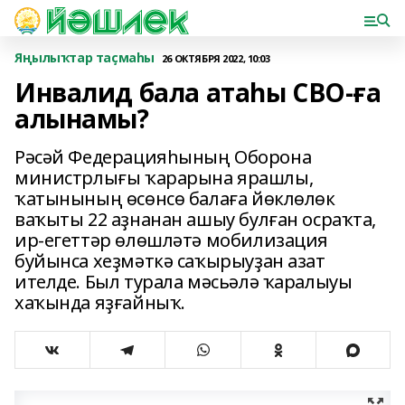
Яңылыҡтар таҫмаһы
26 ОКТЯБРЯ 2022, 10:03
Инвалид бала атаһы СВО-ға
алынамы?
Рәсәй Федерацияһының Оборона
министрлығы ҡарарына ярашлы,
ҡатынының өсөнсө балаға йөклөлөк
ваҡыты 22 аҙнанан ашыу булған осраҡта,
ир-егеттәр өлөшләтә мобилизация
буйынса хеҙмәткә саҡырыуҙан азат
ителде. Был турала мәсьәлә ҡаралыуы
хаҡында яҙғайныҡ.