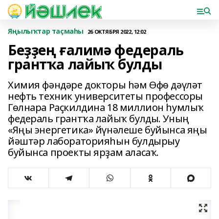
Яңылыҡтар таҫмаһы
26 ОКТЯБРЯ 2022, 12:02
Беҙҙең ғалимә федераль
грантҡа лайыҡ булды
Химия фәндәре докторы һәм Өфө дәүләт
нефть техник университеты профессоры
Гөлнара Раҫкилдина 18 миллион һумлыҡ
федераль грантҡа лайыҡ булды. Уның
«Яңы энергетика» йүнәлеше буйынса яңы
йәштәр лабораторияһын булдырыу
буйынса проекты ярҙам аласаҡ.