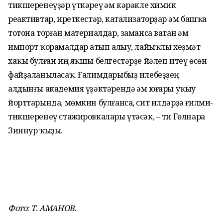
тикшеренеүҙәр үткәреү һәм кәрәкле химик
реактивтар, иреткестәр, катализаторҙар һәм башҡа
тотона торған материалдар, заманса ватан һәм
импорт ҡорамалдар һатып алыу, лайыҡлы хеҙмәт
хаҡы булған иң яҡшы белгестәрҙе йәлеп итеү өсөн
файҙаланыласаҡ. Ғалимдарыбыҙ илебеҙҙең
алдынғы академия үҙәктәрендә һәм юғары уҡыу
йорттарында, мөмкин булғанса, сит илдәрҙә ғилми-
тикшеренеү стажировкалары үтәсәк, – ти Гөлнара
Зиннур ҡыҙы.
Фото: Т. АМАНОВ.