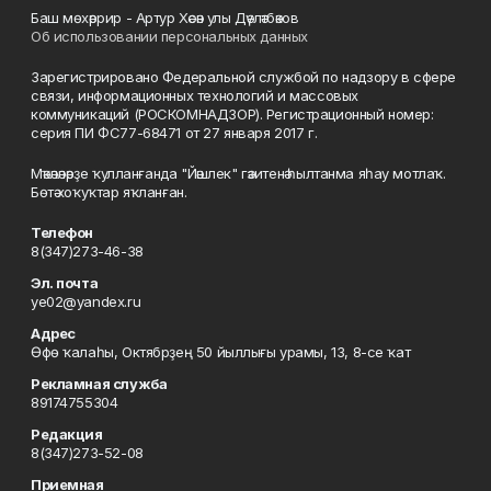
Баш мөхәррир - Артур Хәсән улы Дәүләтбәков
Об использовании персональных данных
Зарегистрировано Федеральной службой по надзору в сфере
связи, информационных технологий и массовых
коммуникаций (РОСКОМНАДЗОР). Регистрационный номер:
серия ПИ ФС77-68471 от 27 января 2017 г.
Мәҡәләләрҙе ҡулланғанда "Йәшлек" гәзитенә һылтанма яһау мотлаҡ.
Бөтә хоҡуҡтар яҡланған.
Телефон
8(347)273-46-38
Эл. почта
ye02@yandex.ru
Адрес
Өфө ҡалаһы, Октябрҙең 50 йыллығы урамы, 13, 8-се ҡат
Рекламная служба
89174755304
Редакция
8(347)273-52-08
Приемная