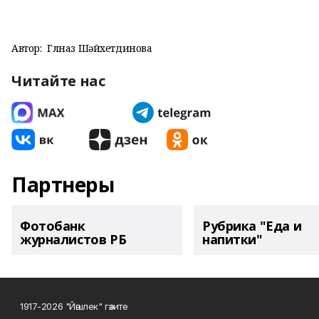
Автор:
Гөлназ Шәйхетдинова
Читайте нас
Партнеры
Фотобанк
Рубрика "Еда и
журналистов РБ
напитки"
1917-2026 "Йәшлек" гәзите