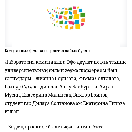
Беҙҙең ғалимә федераль грантҡа лайыҡ булды
Лаборатория командаһына Өфө дәүләт нефть техник
университетының ғилми хеҙмәткәрҙәре һәм йәш
ғалимдары Юлианна Борисова, Римма Солтанова,
Гөлнур Сәхәбетдинова, Алһыу Байбуртли, Айрат
Мусин, Екатерина Мальцева, Виктор Воинов,
студенттар Дилара Солтанова һәм Екатерина Титова
ингән.
– Беҙҙең проект өс йылға иҫәпләнгән. Аҡса