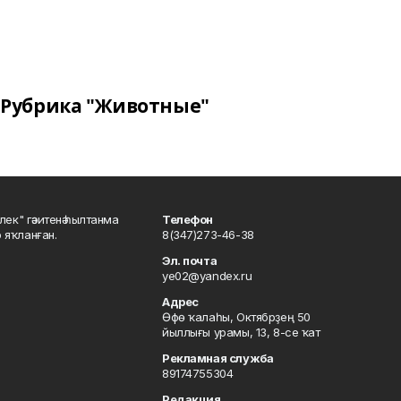
Рубрика "Животные"
шлек" гәзитенә һылтанма
Телефон
р яҡланған.
8(347)273-46-38
Эл. почта
ye02@yandex.ru
Адрес
Өфө ҡалаһы, Октябрҙең 50
йыллығы урамы, 13, 8-се ҡат
Рекламная служба
89174755304
Редакция