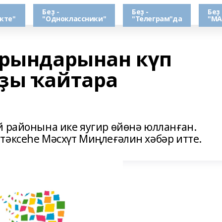
Беҙ -
Беҙ -
Беҙ 
кте"
"Одноклассники"
"Телеграм"да
"МА
урындарынан күп
ҙы ҡайтара
й районына ике яугир өйөнә юлланған.
тәксеһе Мәсхүт Миңлеғәлин хәбәр итте.