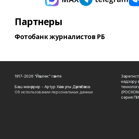
Партнеры
Фотобанк журналистов РБ
1917-2026 "Йәшлек" гәзите
Зарегист
надзору 
Баш мөхәррир - Артур Хәсән улы Дәүләтбәков
технолог
Об использовании персональных данных
(РОСКОМ
серия ПИ