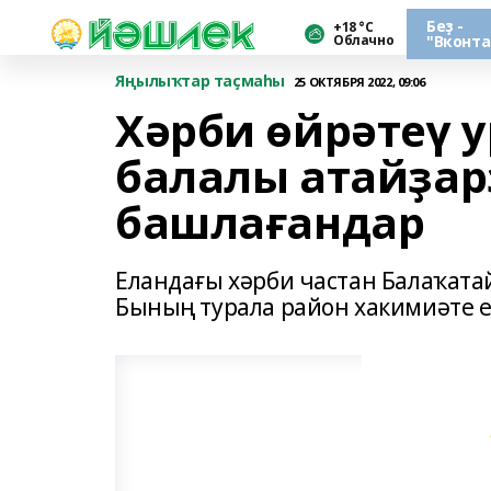
Беҙ -
+18 °С
Облачно
"Вконта
Яңылыҡтар таҫмаһы
25 ОКТЯБРЯ 2022, 09:06
Хәрби өйрәтеү 
балалы атайҙар
башлағандар
Еландағы хәрби частан Балаҡата
Бының турала район хакимиәте е