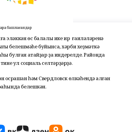
тара башлағандар
ға эләккән өс балалы ике ир ғаиләләренә
ғы белешмәһе буйынса, хәрби хеҙмәткә
аһы булған атайҙар ҙа индерелде. Районда
 тине ул социаль селтәрҙәрҙә.
 осрашҡан һәм Свердловск өлкәһендә ҡалған
ураһында белешкән.