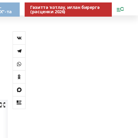
-
Гәзиттә ҡотлау, иғлан бирергә
Х"-та
(расценки 2026)