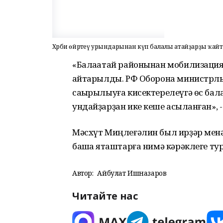
Хәрби өйрәтеү урындарынан күп балалы атайҙарҙы ҡай
«Балаҡатай районынан мобилизация
ҡайтарылды. РФ Оборона министрлы
саҡырылыуға кисектерелеүгә өс бал
ундайҙарҙан ике кеше асыҡланған», -
Мәсхүт Миңлеғәлин был ирҙәр менән
башҡа яҡташтарға нимә кәрәклеге т
Автор:
Айбулат Ишназаров
Читайте нас