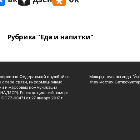
Рубрика "Еда и напитки"
рировано Федеральной службой по
Мәҡәләләрҙе ҡулланғанда "Йә
в сфере связи, информационных
яһау мотлаҡ. Бөтә хоҡуҡта
ий и массовых коммуникаций
НАДЗОР). Регистрационный номер:
 ФС77-68471 от 27 января 2017 г.