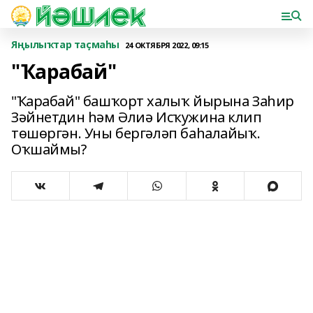
Яңылыҡтар таҫмаһы
24 ОКТЯБРЯ 2022, 09:15
"Ҡарабай"
"Ҡарабай" башҡорт халыҡ йырына Заһир
Зәйнетдин һәм Әлиә Исҡужина клип
төшөргән. Уны бергәләп баһалайыҡ.
Оҡшаймы?