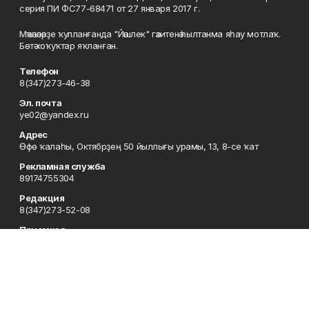
серия ПИ ФС77-68471 от 27 января 2017 г.
Мәҡәләләрҙе ҡулланғанда "Йәшлек" гәзитенә һылтанма яһау мотлаҡ.
Бөтә хоҡуҡтар яҡланған.
Телефон
8(347)273-46-38
Эл. почта
ye02@yandex.ru
Адрес
Өфө ҡалаһы, Октябрҙең 50 йыллығы урамы, 13, 8-се ҡат
Рекламная служба
89174755304
Редакция
8(347)273-52-08
Приемная
8(347)273-46-38
Сотрудничество
8(347)273-56-45