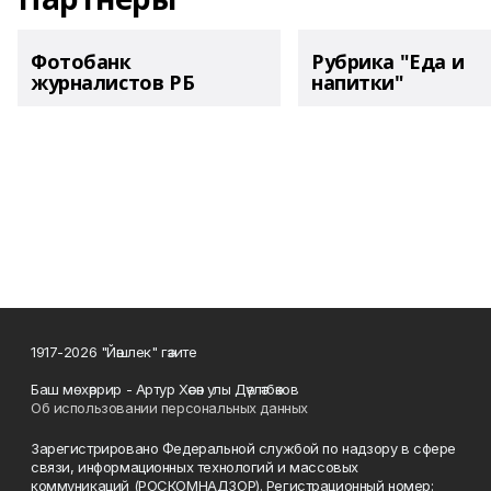
Фотобанк
Рубрика "Еда и
журналистов РБ
напитки"
1917-2026 "Йәшлек" гәзите
Баш мөхәррир - Артур Хәсән улы Дәүләтбәков
Об использовании персональных данных
Зарегистрировано Федеральной службой по надзору в сфере
связи, информационных технологий и массовых
коммуникаций (РОСКОМНАДЗОР). Регистрационный номер: