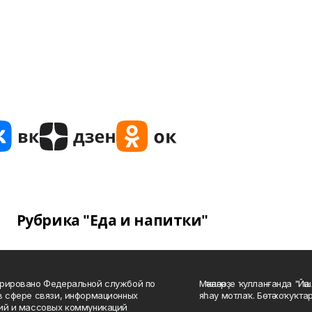
Рубрика "Еда и напитки"
рировано Федеральной службой по
Мәҡәләләрҙе ҡулланғанда "Йә
в сфере связи, информационных
яһау мотлаҡ. Бөтә хоҡуҡта
ий и массовых коммуникаций