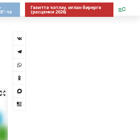
-
Гәзиттә ҡотлау, иғлан бирергә
Х"-та
(расценки 2026)