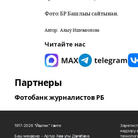
Фото: БР Башлығы сайтынан.
Автор:
Алһыу Ишемғолова
Читайте нас
Партнеры
Фотобанк журналистов РБ
1917-2026 "Йәшлек" гәзите
Зарегист
надзору 
Баш мөхәррир - Артур Хәсән улы Дәүләтбәков
технолог