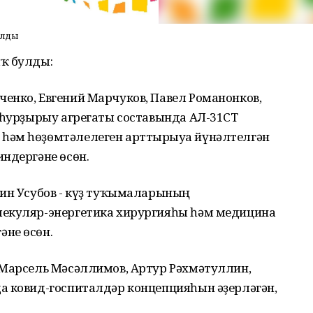
улды
ҡ булды:
енко, Евгений Марчуков, Павел Романонков,
з һурҙырыу агрегаты составында АЛ-31СТ
һәм һөҙөмтәлелеген арттырыуға йүнәлтелгән
индергәне өсөн.
мин Усубов - күҙ туҡымаларының
лекуляр-энергетика хирургияһы һәм медицина
не өсөн.
 Марсель Мәсәллимов, Артур Рәхмәтуллин,
а ковид-госпиталдәр концепцияһын әҙерләгән,