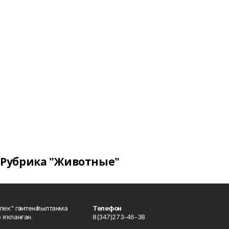
Рубрика "Животные"
шлек" гәзитенә һылтанма
Телефон
р яҡланған.
8(347)273-46-38