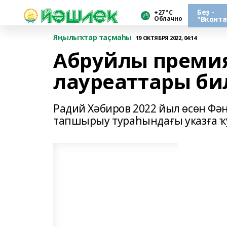
Беҙ -
+27 °С
Облачно
"Вконта
Яңылыҡтар таҫмаһы
19 ОКТЯБРЯ 2022, 04:14
Абруйлы преми
лауреаттары би
Радий Хәбиров 2022 йыл өсөн Фә
тапшырыу тураһындағы указға ҡ