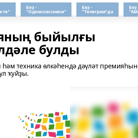
Беҙ -
Беҙ -
Беҙ 
кте"
"Одноклассники"
"Телеграм"да
"МА
яның быйылғы
лдәле булды
н һәм техника өлкәһендә дәүләт премияһын
ул ҡуйҙы.