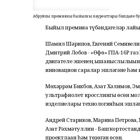
Абруйлы премияның быйылғы лауреаттары билдәле б
Быйыл премияға түбәндәгеләр лайы
Шамил Шәрипов, Евгений Семивелич
Дмитрий Лобов - «Өфө» ГПА-16Р га
двигателе эшенең ышаныслылығын 
инновацион саралар эшләгәне һәм 
Мөхәррәм Бикбов, Азат Хәлимов, Э
ультрафиолет кросслингы өсөн мо
изделиелары технологияһын эшләгә
Андрей Стариков, Марина Петрова,
Азат Рәхмәтуллин - Башҡортостанд
проектлаған һәм төҙөгән өсөн.