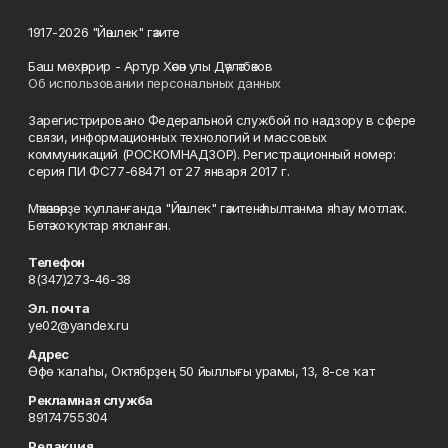
1917-2026 "Йәшлек" гәзите
Баш мөхәррир - Артур Хәсән улы Дәүләтбәков
Об использовании персональных данных
Зарегистрировано Федеральной службой по надзору в сфере
связи, информационных технологий и массовых
коммуникаций (РОСКОМНАДЗОР). Регистрационный номер:
серия ПИ ФС77-68471 от 27 января 2017 г.
Мәҡәләләрҙе ҡулланғанда "Йәшлек" гәзитенә һылтанма яһау мотлаҡ.
Бөтә хоҡуҡтар яҡланған.
Телефон
8(347)273-46-38
Эл. почта
ye02@yandex.ru
Адрес
Өфө ҡалаһы, Октябрҙең 50 йыллығы урамы, 13, 8-се ҡат
Рекламная служба
89174755304
Редакция