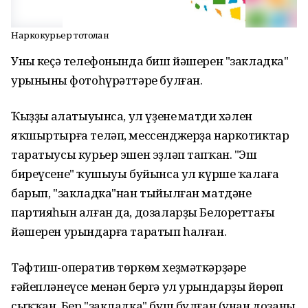
Наркокурьер тотолған
Уның кеҫә телефонында биш йәшерен "закладка"
урынының фотоһүрәттәре булған.
Ҡыҙҙың аңлатыуынса, ул үҙенең матди хәлен
яҡшыртырға теләп, мессенджерҙа наркотиктар
таратыусы курьер эшен эҙләп тапҡан. "Эш
биреүсенең" ҡушыуы буйынса ул күрше ҡалаға
барып, "закладка"нан тыйылған матдәнең
партияһын алған да, дозаларҙы Белореттағы
йәшерен урындарға таратып һалған.
Тәфтиш-оператив төркөм хеҙмәткәрҙәре
ғәйепләнеүсе менән бергә ул урындарҙы йөрөп
сыҡҡан. Бер "закладка" буш булған (унан дозаны