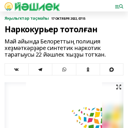
Яңылыҡтар таҫмаһы
17 ОКТЯБРЯ 2022, 07:15
Наркокурьер тотолған
Май айында Белореттың полиция
хеҙмәткәрҙәре синтетик наркотик
таратыусы 22 йәшлек ҡыҙҙы тотҡан.