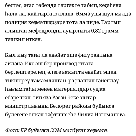
белгәс, ағас төбөндә төргәкте табып, кеҫәһенә
һала ла, ҡайтырға юллана. Әммә уны шул мәлдә
полиция хеҙмәткәрҙәре тота ла инде. Тартып
алынған мефедрондың ауырлығы 0,82 грамм
тәшкил иткән.
Был ҡыҙ тағы ла енәйәт эше фигурантына
әйләнә. Ике эш бер производствоға
берләштерелеп, әлеге ваҡытта енәйәт эшен
тикшереү тамамланған, раҫланған ғәйепләү
һығымтаһы менән материалдар судҡа
ебәрелгән, тип яҙа Рәсәй Эске эштәр
министрлығының Белорет районы буйынса
бүлегенең өлкән тәфтишсеһе Лилиә Ноғоманова.
Фото: БР буйынса ЭЭМ матбуғат хеҙмәте.