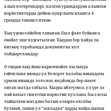
алып өлгөргәндәр), ҡалған урындарҙан алынған
наркотиктарҙың дөйөм ауырлығы яҡынса 4
грамды тәшкил иткән.
Ҡыҙ үҙенең ғәйебен таныған. Был факт буйынса
енәйәт эше ҡуҙғатылған. Ҡыҙҙан бер ҡайҙа ла
китмәү тураһында документҡа ҡул
ҡуйҙыртҡандар.
Ә тиҙҙән ҡыҙ йәнә наркоенәйәт ҡылыуҙа
ғәйепләнә: июндә ул Белорет ҡалаһы янындағы
урман янында тотолоп, кеҫәһендә бер пакет
онтаҡ матдә табыла. Ҡыҙҙың әйтеүенсә, ул үҙе лә
ҡай ваҡыт синтетик наркотик ҡуллана. Был юлы
тыйылған матдәне һатып алырға аҡсаһы
булмай, ләкин ул "закладка"ларҙың ҡайҙалығын