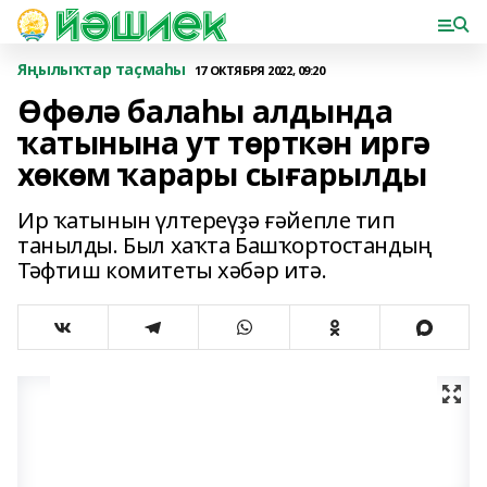
Яңылыҡтар таҫмаһы
17 ОКТЯБРЯ 2022, 09:20
Өфөлә балаһы алдында
ҡатынына ут төрткән иргә
хөкөм ҡарары сығарылды
Ир ҡатынын үлтереүҙә ғәйепле тип
танылды. Был хаҡта Башҡортостандың
Тәфтиш комитеты хәбәр итә.