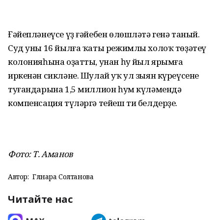
Ғәйепләнеүсе үҙ ғәйебен өлөшләтә генә таный.
Суд уны 16 йылға ҡаты режимлы холоҡ төҙәтеү
колонияһына оҙатты, унан һуң йыл ярымға
иркенән сикләне. Шулай уҡ ул зыян күреүсенең
туғандарына 1,5 миллион һум күләмендә
компенсация түләргә тейеш ти белдерҙе.
Фото: Т. Аманов
Автор:
Гөлнара Солтанова
Читайте нас