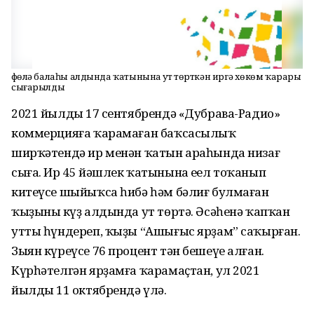
Өфөлә балаһы алдында ҡатынына ут төрткән иргә хөкөм ҡарары
сығарылды
2021 йылдың 17 сентябрендә «Дубрава-Радио»
коммерцияға ҡарамаған баҡсасылыҡ
ширҡәтендә ир менән ҡатын араһында низағ
сыға. Ир 45 йәшлек ҡатынына еңел тоҡанып
китеүсе шыйыҡса һибә һәм бәлиғ булмаған
ҡыҙының күҙ алдында ут төртә. Әсәһенә ҡапҡан
утты һүндереп, ҡыҙы “Ашығыс ярҙам” саҡырған.
Зыян күреүсе 76 процент тән бешеүе алған.
Күрһәтелгән ярҙамға ҡарамаҫтан, ул 2021
йылдың 11 октябрендә үлә.