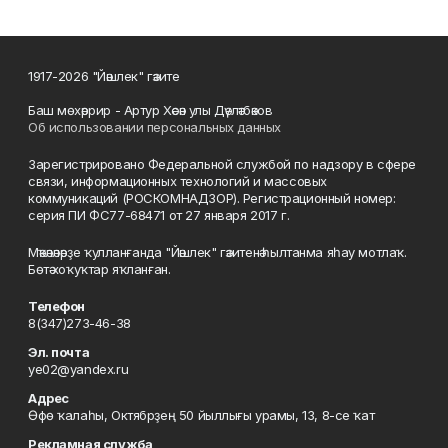
1917-2026 "Йәшлек" гәзите
Баш мөхәррир - Артур Хәсән улы Дәүләтбәков
Об использовании персональных данных
Зарегистрировано Федеральной службой по надзору в сфере
связи, информационных технологий и массовых
коммуникаций (РОСКОМНАДЗОР). Регистрационный номер:
серия ПИ ФС77-68471 от 27 января 2017 г.
Мәҡәләләрҙе ҡулланғанда "Йәшлек" гәзитенә һылтанма яһау мотлаҡ.
Бөтә хоҡуҡтар яҡланған.
Телефон
8(347)273-46-38
Эл. почта
ye02@yandex.ru
Адрес
Өфө ҡалаһы, Октябрҙең 50 йыллығы урамы, 13, 8-се ҡат
Рекламная служба