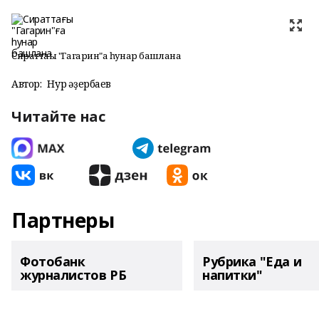
Сираттағы "Гагарин"ға һунар башлана
Автор:
Нур Ҡәҙербаев
Читайте нас
Партнеры
Фотобанк
Рубрика "Еда и
журналистов РБ
напитки"