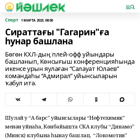
Спорт
1 МАРТА 2023, 08:00
Сираттағы "Гагарин"ға
һунар башлана
Бөгөн КХЛ-дың плей-офф уйындары
башланып, Көнсығыш конференцияһында
икенсе урын яулаған “Салауат Юлаев”
командаһы “Адмирал” уйынсыларын
ҡабул итә.
Шулай уҡ “Аҡ барс” уйынсылары “Нефтехимик”
менән уйнаһа, Көнбайышта СКА клубы “Динамо”
(Минск) клубына һынау башлап, “Локомотив”