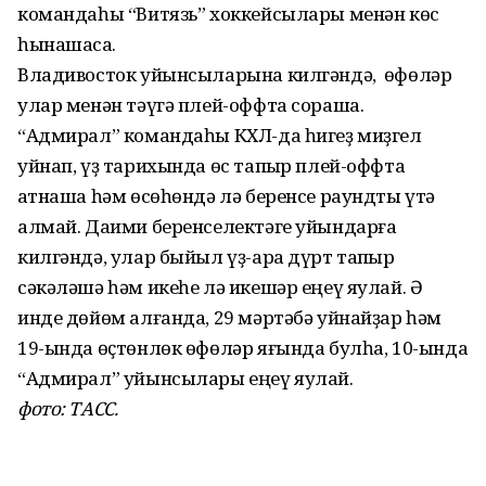
командаһы “Витязь” хоккейсылары менән көс
һынашасаҡ.
Владивосток уйынсыларына килгәндә, өфөләр
улар менән тәүгә плей-оффта сораша.
“Адмирал” командаһы КХЛ-да һигеҙ миҙгел
уйнап, үҙ тарихында өс тапҡыр плей-оффта
ҡатнаша һәм өсөһөндә лә беренсе раундты үтә
алмай. Даими беренселектәге уйындарға
килгәндә, улар быйыл үҙ-ара дүрт тапҡыр
сәкәләшә һәм икеһе лә икешәр еңеү яулай. Ә
инде дөйөм алғанда, 29 мәртәбә уйнайҙар һәм
19-ында өҫтөнлөк өфөләр яғында булһа, 10-ында
“Адмирал” уйынсылары еңеү яулай.
фото: ТАСС.