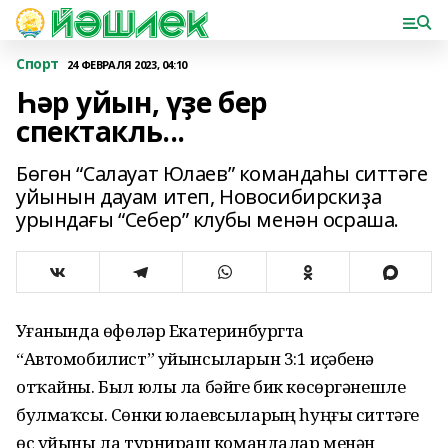
Спорт
24 ФЕВРАЛЯ 2023, 04:10
Һәр уйын, үҙе бер
спектакль...
Бөгөн “Салауат Юлаев” командаһы ситтәге
уйынын дауам итеп, Новосибирскиҙа
урындағы “Себер” клубы менән осраша.
Уҙғанында өфөләр Екатеринбургта
“Автомобилист” уйынсыларын 3:1 иҫәбенә
отҡайны. Был юлы ла бәйге бик көсөргәнешле
булмаҡсы. Сөнки юлаевсыларҙың һуңғы ситтәге
өс уйыны ла турнирҙаш командалар менән