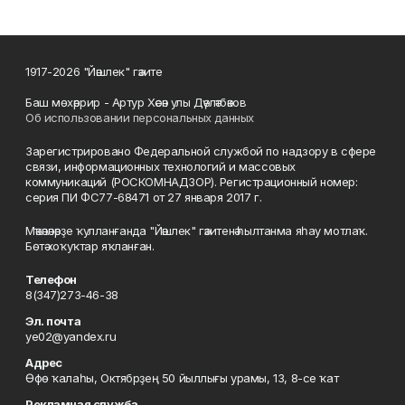
1917-2026 "Йәшлек" гәзите
Баш мөхәррир - Артур Хәсән улы Дәүләтбәков
Об использовании персональных данных
Зарегистрировано Федеральной службой по надзору в сфере
связи, информационных технологий и массовых
коммуникаций (РОСКОМНАДЗОР). Регистрационный номер:
серия ПИ ФС77-68471 от 27 января 2017 г.
Мәҡәләләрҙе ҡулланғанда "Йәшлек" гәзитенә һылтанма яһау мотлаҡ.
Бөтә хоҡуҡтар яҡланған.
Телефон
8(347)273-46-38
Эл. почта
ye02@yandex.ru
Адрес
Өфө ҡалаһы, Октябрҙең 50 йыллығы урамы, 13, 8-се ҡат
Рекламная служба