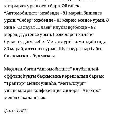
юғарыраҡ урын өсөн бара. Әйтәйек,
“Автомобилист” иҫәбендә - 81 мәрәй, бишенсе
урын, “Себер” иҫәбендә - 83 мәрәй, өсөнсө урын. Ә
инде “Салауат Юлаев” клубы иҫәбендә – 82
мәрәй, дүртенсе урын. Беҙҙекеләрҙең киләһе
буласаҡ дәғүәсеһе “Металлург” командаһында
80 мәрәй, алтынсы урын. Шуға күрә, һәр бәйге
бик ҡыҙыҡлы булмаҡсы.
Мәҫәлән, бөгөн “Автомобилист” клубы плей-
оффтың һуңғы баҫҡысына көрәш алып барған
“Трактор” менән уйнаһа, “Металлург”
уйынсылары конференция лидеры “Аҡ барс”
менән сәкәләшәсәк.
фото: ТАСС.