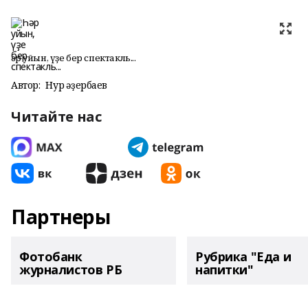
Һәр уйын, үҙе бер спектакль...
Автор:
Нур Ҡәҙербаев
Читайте нас
Партнеры
Фотобанк
Рубрика "Еда и
журналистов РБ
напитки"