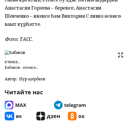
Анастасия Гореева – беренсе, Анастасия
Шевченко – икенсе һәм Виктория Сливко өсөнсө
ваҡыт күрһәтте.
Фото: ТАСС.
Бабиков - етенсе...
Автор:
Нур Ҡәҙербаев
Читайте нас