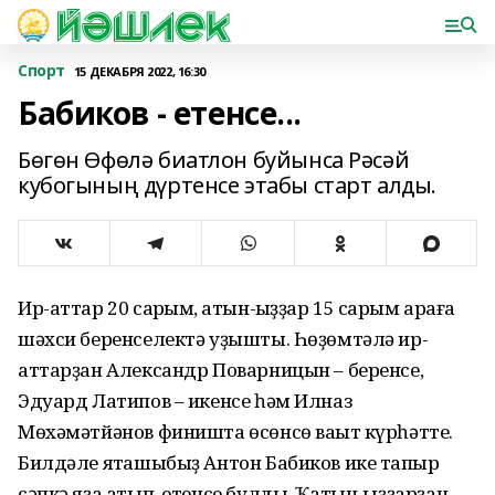
Спорт
15 ДЕКАБРЯ 2022, 16:30
Бабиков - етенсе...
Бөгөн Өфөлә биатлон буйынса Рәсәй
кубогының дүртенсе этабы старт алды.
Ир-аттар 20 саҡрым, ҡатын-ҡыҙҙар 15 саҡрым араға
шәхси беренселектә уҙышты. Һөҙөмтәлә ир-
аттарҙан Александр Поварницын – беренсе,
Эдуард Латипов – икенсе һәм Илназ
Мөхәмәтйәнов финишта өсөнсө ваҡыт күрһәтте.
Билдәле яҡташыбыҙ Антон Бабиков ике тапҡыр
сәпкә яҙа атып, етенсе булды. Ҡатын-ҡыҙҙарҙан