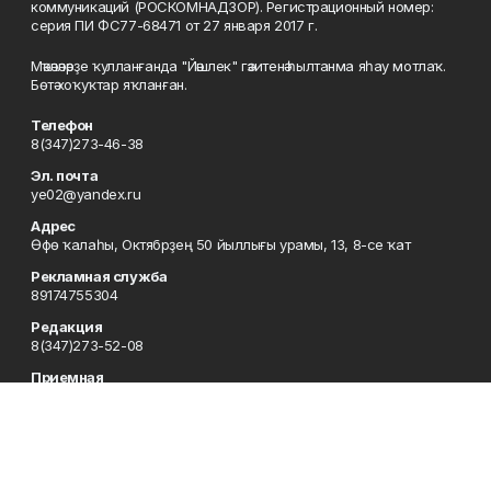
коммуникаций (РОСКОМНАДЗОР). Регистрационный номер:
серия ПИ ФС77-68471 от 27 января 2017 г.
Мәҡәләләрҙе ҡулланғанда "Йәшлек" гәзитенә һылтанма яһау мотлаҡ.
Бөтә хоҡуҡтар яҡланған.
Телефон
8(347)273-46-38
Эл. почта
ye02@yandex.ru
Адрес
Өфө ҡалаһы, Октябрҙең 50 йыллығы урамы, 13, 8-се ҡат
Рекламная служба
89174755304
Редакция
8(347)273-52-08
Приемная
8(347)273-46-38
Сотрудничество
8(347)273-56-45