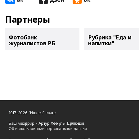
Партнеры
Фотобанк
Рубрика "Еда и
журналистов РБ
напитки"
1917-2026 "Йәшлек" гәзите
Баш мөхәррир - Артур Хәсән улы Дәүләтбәков
Об использовании персональных данных