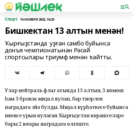
Спорт
14 НОЯБРЯ 2022, 16:25
Бишкектан 13 алтын менән!
Ҡырғыҙстанда уҙған самбо буйынса
донъя чемпионатынан Рәсәй
спортсылары триумф менән ҡайтты.
Улар нейтраль флаг аҫтында 13 алтын, 3 көмөш
һәм 3 бронза миҙал яулап, бар тиерлек
наградаға эйә булды. Миҙал күрһәткесе буйынса
икенсе урын яулаған Ҡырғыҙстан көрәшселәре
бары 2 юғары наградаға өлгәште.