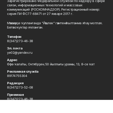
Зарегистрировано Федеральной службой по надзору в сфере
связи, информационных технологий и массовых
коммуникаций (РОСКОМНАДЗОР). Регистрационный номер:
серия ПИ ФС77-68471 от 27 января 2017 г.
Мәҡәләләрҙе ҡулланғанда "Йәшлек" гәзитенә һылтанма яһау мотлаҡ.
Бөтә хоҡуҡтар яҡланған.
Телефон
8(347)273-46-38
Эл. почта
ye02@yandex.ru
Адрес
Өфө ҡалаһы, Октябрҙең 50 йыллығы урамы, 13, 8-се ҡат
Рекламная служба
89174755304
Редакция
8(347)273-52-08
Приемная
8(347)273-46-38
Сотрудничество
8(347)273-56-45