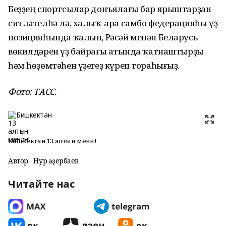
Беҙҙең спортсылар донъялағы бар ярыштарҙан
ситләтелһә лә, халыҡ-ара самбо федерацияһы үҙ
позицияһында ҡалып, Рәсәй менән Беларусь
вөкилдәрен үҙ байрағы аҫтында ҡатнаштырҙы
һәм һөҙөмтәһен үҙегеҙ күреп тораһығыҙ.
Фото: ТАСС.
Бишкектан 13 алтын менән!
Автор:
Нур Ҡәҙербаев
Читайте нас