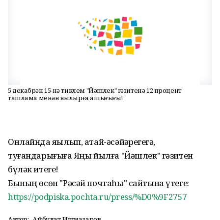
5 декабрҙән 15-нә тиклем "Йәшлек" гәзитенә 12 процент
ташлама менән яҙылырға ашығығыҙ!
Онлайнда яҙылып, атай-әсәйҙәрегеҙгә,
туғандарығыҙға Яңы йылға "Йәшлек" гәзитен
бүләк итегеҙ!
Бының өсөн "Рәсәй почтаһы" сайтына үтегеҙ:
https://podpiska.pochta.ru/press/%D0%9F2757
Автор:
Айбулат Ишназаров