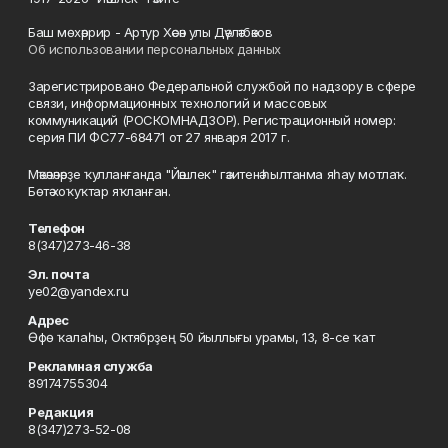
Баш мөхәррир - Артур Хәсән улы Дәүләтбәков
Об использовании персональных данных
Зарегистрировано Федеральной службой по надзору в сфере
связи, информационных технологий и массовых
коммуникаций (РОСКОМНАДЗОР). Регистрационный номер:
серия ПИ ФС77-68471 от 27 января 2017 г.
Мәҡәләләрҙе ҡулланғанда "Йәшлек" гәзитенә һылтанма яһау мотлаҡ.
Бөтә хоҡуҡтар яҡланған.
Телефон
8(347)273-46-38
Эл. почта
ye02@yandex.ru
Адрес
Өфө ҡалаһы, Октябрҙең 50 йыллығы урамы, 13, 8-се ҡат
Рекламная служба
89174755304
Редакция
8(347)273-52-08