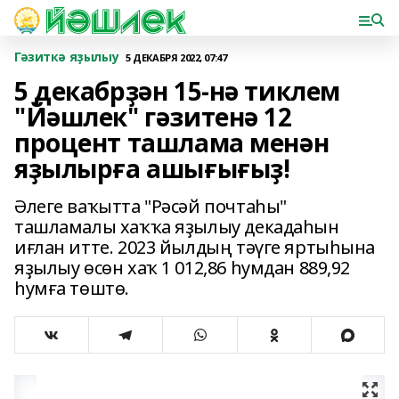
Гәзиткә яҙылыу
5 ДЕКАБРЯ 2022, 07:47
5 декабрҙән 15-нә тиклем
"Йәшлек" гәзитенә 12
процент ташлама менән
яҙылырға ашығығыҙ!
Әлеге ваҡытта "Рәсәй почтаһы"
ташламалы хаҡҡа яҙылыу декадаһын
иғлан итте. 2023 йылдың тәүге яртыһына
яҙылыу өсөн хаҡ 1 012,86 һумдан 889,92
һумға төштө.