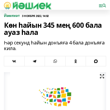
Йәмғиәт
3 НОЯБРЯ 2022, 14:02
Көн һайын 345 мең 600 бала
ауаз һала
Һәр секунд һайын донъяға 4 бала донъяға
килә.