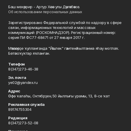
Баш мөхәррир - Артур Хәсән улы Дәүләтбәков
Об использовании персональных данных
Зарегистрировано Федеральной службой по надзору в сфере
связи, информационных технологий и массовых
коммуникаций (РОСКОМНАДЗОР). Регистрационный номер:
серия ПИ ФС77-68471 от 27 января 2017 г.
Мәҡәләләрҙе ҡулланғанда "Йәшлек" гәзитенә һылтанма яһау мотлаҡ.
Бөтә хоҡуҡтар яҡланған.
Телефон
8(347)273-46-38
Эл. почта
ye02@yandex.ru
Адрес
Өфө ҡалаһы, Октябрҙең 50 йыллығы урамы, 13, 8-се ҡат
Рекламная служба
89174755304
Редакция
8(347)273-52-08