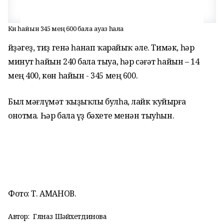
Көн һайын 345 мең 600 бала ауаз һала
Әйҙәгеҙ, тиҙ генә һанап ҡарайыҡ әле. Тимәк, һәр
минут һайын 240 бала тыуа, һәр сәғәт һайын – 14
мең 400, көн һайын - 345 мең 600.
Был мәғлүмәт ҡыҙыҡлы булһа, лайк ҡуйырға
онотма. Һәр бала үҙ бәхете менән тыуһын.
Фото: Т. АМАНОВ.
Автор:
Гөлназ Шәйхетдинова