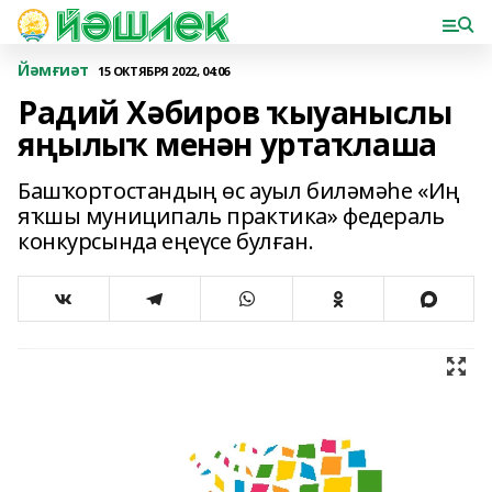
Йәмғиәт
15 ОКТЯБРЯ 2022, 04:06
Радий Хәбиров ҡыуаныслы
яңылыҡ менән уртаҡлаша
Башҡортостандың өс ауыл биләмәһе «Иң
яҡшы муниципаль практика» федераль
конкурсында еңеүсе булған.