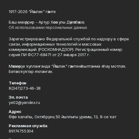
1917-2026 "Йәшлек" гәзите
Баш мөхәррир - Артур Хәсән улы Дәүләтбәков
Об использовании персональных данных
Зарегистрировано Федеральной службой по надзору в сфере
связи, информационных технологий и массовых
коммуникаций (РОСКОМНАДЗОР). Регистрационный номер:
серия ПИ ФС77-68471 от 27 января 2017 г.
Мәҡәләләрҙе ҡулланғанда "Йәшлек" гәзитенә һылтанма яһау мотлаҡ.
Бөтә хоҡуҡтар яҡланған.
Телефон
8(347)273-46-38
Эл. почта
ye02@yandex.ru
Адрес
Өфө ҡалаһы, Октябрҙең 50 йыллығы урамы, 13, 8-се ҡат
Рекламная служба
89174755304