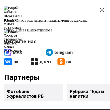
Радий Хәбиров ҡыуаныслы яңылыҡ менән уртаҡлаша
Автор:
Гөлназ Шәйхетдинова
Читайте нас
Партнеры
Фотобанк
Рубрика "Еда и
журналистов РБ
напитки"