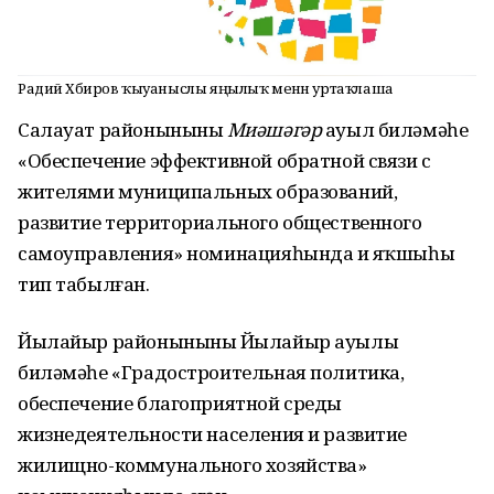
Радий Хәбиров ҡыуаныслы яңылыҡ менән уртаҡлаша
Салауат районынының
Миәшәгәр
ауыл биләмәһе
«Обеспечение эффективной обратной связи с
жителями муниципальных образований,
развитие территориального общественного
самоуправления» номинацияһында иң яҡшыһы
тип табылған.
Йылайыр районынының Йылайыр ауылы
биләмәһе «Градостроительная политика,
обеспечение благоприятной среды
жизнедеятельности населения и развитие
жилищно-коммунального хозяйства»