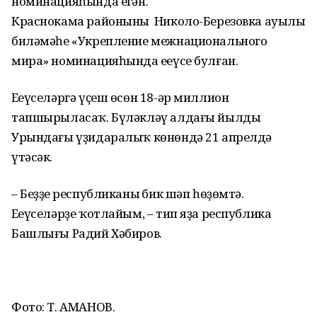
номинацияһында еңгән.
Краснокама районының Николо-Березовка ауылы
биләмәһе «Укрепление межнационального
мира» номинацияһында еңеүсе булған.
Еңеүселәргә үҫеш өсөн 18-әр миллион
тапшырыласаҡ. Бүләкләү алдағы йылдың
Урындағы үҙидаралыҡ көнөндә 21 апрелдә
үтәсәк.
– Беҙҙең республиканың бик шәп һөҙөмтә.
Еңеүселәрҙе ҡотлайым, – тип яҙа республика
Башлығы Радий Хәбиров.
Фото: Т. АМАНОВ.