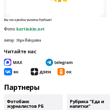
Яңы эш аҙнаһы уңышлы булһын!
Фото:
kartinkin.net
Автор:
Зөһрә Йәһүҙина
Читайте нас
Партнеры
Фотобанк
Рубрика "Еда и
журналистов РБ
напитки"