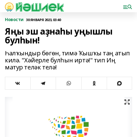
Новости
30 ЯНВАРЯ 2023, 03:40
Яңы эш аҙнаһы уңышлы
булһын!
Һалҡындыр бөгөн, тимә Ҡышҡы таң атып
килә. "Хәйерле булһын иртә!" тип Иң
матур теләк телә!