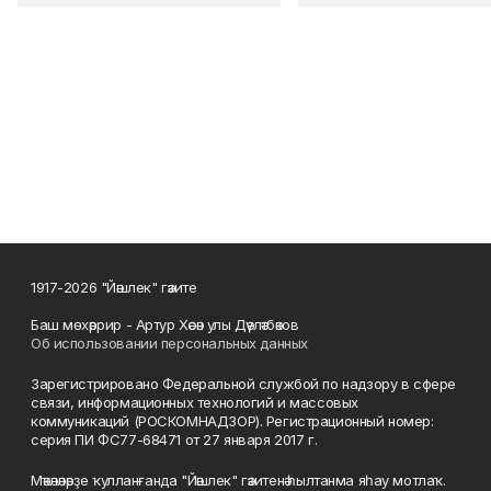
1917-2026 "Йәшлек" гәзите
Баш мөхәррир - Артур Хәсән улы Дәүләтбәков
Об использовании персональных данных
Зарегистрировано Федеральной службой по надзору в сфере
связи, информационных технологий и массовых
коммуникаций (РОСКОМНАДЗОР). Регистрационный номер:
серия ПИ ФС77-68471 от 27 января 2017 г.
Мәҡәләләрҙе ҡулланғанда "Йәшлек" гәзитенә һылтанма яһау мотлаҡ.