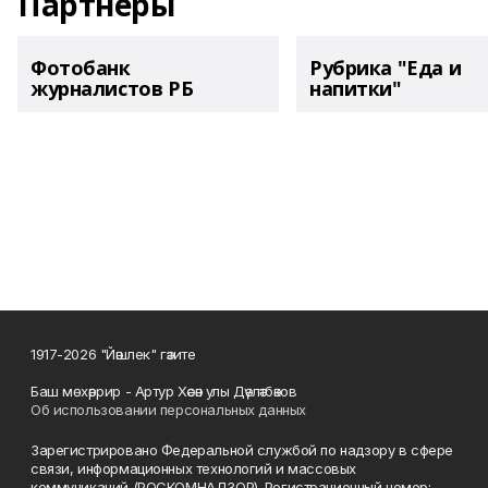
Партнеры
Фотобанк
Рубрика "Еда и
журналистов РБ
напитки"
1917-2026 "Йәшлек" гәзите
Баш мөхәррир - Артур Хәсән улы Дәүләтбәков
Об использовании персональных данных
Зарегистрировано Федеральной службой по надзору в сфере
связи, информационных технологий и массовых
коммуникаций (РОСКОМНАДЗОР). Регистрационный номер: