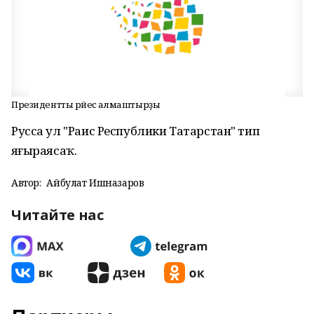
Президентты рәйес алмаштырҙы
Русса ул "Раис Республики Татарстан" тип
яңғыраясаҡ.
Автор:
Айбулат Ишназаров
Читайте нас