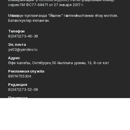
серия ПИ ФС77-68471 от 27 января 2017 г.
Мәҡәләләрҙе ҡулланғанда "Йәшлек" гәзитенә һылтанма яһау мотлаҡ.
Бөтә хоҡуҡтар яҡланған.
Телефон
8(347)273-46-38
Эл. почта
ye02@yandex.ru
Адрес
Өфө ҡалаһы, Октябрҙең 50 йыллығы урамы, 13, 8-се ҡат
Рекламная служба
89174755304
Редакция
8(347)273-52-08
Приемная
8(347)273-46-38
Сотрудничество
8(347)273-56-45