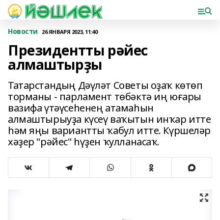
Новости
26 ЯНВАРЯ 2023, 11:40
Президентты рәйес
алмаштырҙы
Татарстандың Дәүләт Советы оҙаҡ көтөп
торманы - парламент төбәктә иң юғары
вазифа үтәүсеһенең атамаһын
алмаштырыуҙа күсеү ваҡытын инҡар итте
һәм яңы вариантты ҡабул итте. Күршеләр
хәҙер "рәйес" һүҙен ҡулланасаҡ.