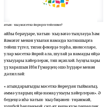
Ҡатын - ҡыҙ мәсеткә йөрөргә тейешме?
Ҡайһы берәүҙәре, ҡатын- ҡыҙ вәғәз тыңлауҙа һәм
йәмәғәт менән уҡыған намаҙҙа ҡатнашырға
тейеш түгел, тигән фекерҙә торһа, икенселәре,
улар мәсеткә йөрөй ала, шулай ҙа намаҙҙы өйҙә
уҡыуҙары хәйерлерәк, тип иҫәпләй. Һуңғылары
үҙ ҡарашын Ибн Ғүмәрҙең ошо һүҙҙәре менән
дәлилләй:
« Ҡатындарығыҙҙы мәсеткә йөрөүҙән тыймағыҙ,
әммә уларҙың өйҙә намаҙ уҡыуы хәйерлерәк». Ә
беҙҙеңсә иһә ҡатын- ҡыҙ биҙәнеп- төҙәнмәй,
хушбуй һөртөнмәй, сит-ят кеше күҙе төшөрлөк