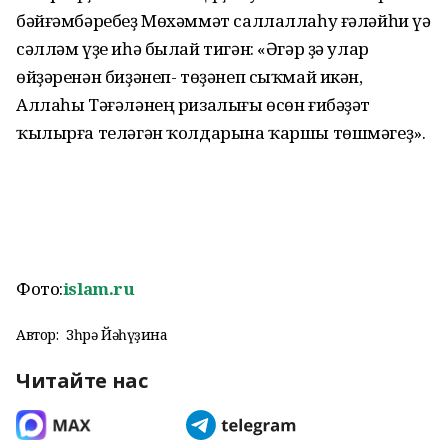
бәйғәмбәребеҙ Мөхәммәт саллаллаһу ғәләйһи үә
сәлләм үҙе иһә былай тигән: «Әгәр ҙә улар
өйҙәренән биҙәнеп- төҙәнеп сыҡмай икән,
Аллаһы Тәғәләнең ризалығы өсөн ғибәҙәт
ҡылырға теләгән ҡолдарына ҡаршы төшмәгеҙ».
Фото:
islam.ru
Автор:
Зөһрә Йәһүҙина
Читайте нас