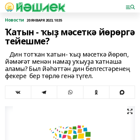
Новости
20 ЯНВАРЯ 2023, 10:35
Ҡатын - ҡыҙ мәсеткә йөрөргә
тейешме?
Дин тотҡан ҡатын- ҡыҙ мәсеткә йөрөп,
йәмәғәт менән намаҙ уҡыуҙа ҡатнаша
аламы? Был йәһәттән дин белгестәренең
фекере бер төрлө генә түгел.