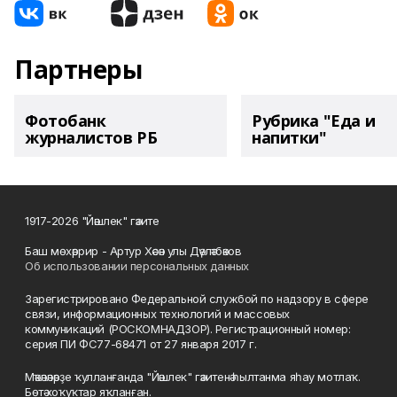
Партнеры
Фотобанк
Рубрика "Еда и
журналистов РБ
напитки"
1917-2026 "Йәшлек" гәзите
Баш мөхәррир - Артур Хәсән улы Дәүләтбәков
Об использовании персональных данных
Зарегистрировано Федеральной службой по надзору в сфере
связи, информационных технологий и массовых
коммуникаций (РОСКОМНАДЗОР). Регистрационный номер:
серия ПИ ФС77-68471 от 27 января 2017 г.
Мәҡәләләрҙе ҡулланғанда "Йәшлек" гәзитенә һылтанма яһау мотлаҡ.
Бөтә хоҡуҡтар яҡланған.