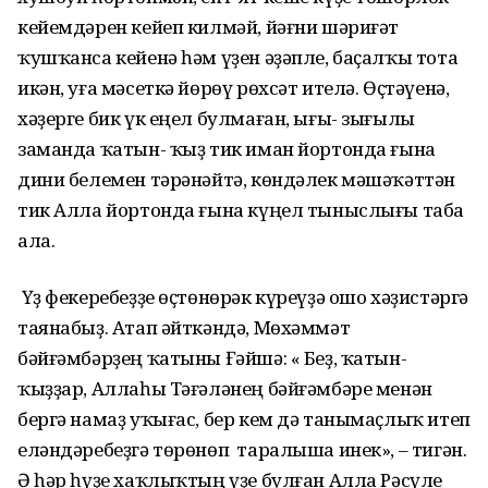
кейемдәрен кейеп килмәй, йәғни шәриғәт
ҡушҡанса кейенә һәм үҙен әҙәпле, баҫалҡы тота
икән, уға мәсеткә йөрөү рөхсәт ителә. Өҫтәүенә,
хәҙерге бик үк еңел булмаған, ығы- зығылы
заманда ҡатын- ҡыҙ тик иман йортонда ғына
дини белемен тәрәнәйтә, көндәлек мәшәҡәттән
тик Алла йортонда ғына күңел тыныслығы таба
ала.
Үҙ фекеребеҙҙе өҫтөнөрәк күреүҙә ошо хәҙистәргә
таянабыҙ. Атап әйткәндә, Мөхәммәт
бәйғәмбәрҙең ҡатыны Ғәйшә: « Беҙ, ҡатын-
ҡыҙҙар, Аллаһы Тәғәләнең бәйғәмбәре менән
бергә намаҙ уҡығас, бер кем дә танымаҫлыҡ итеп
еләндәребеҙгә төрөнөп таралыша инек», – тигән.
Ә һәр һүҙе хаҡлыҡтың үҙе булған Алла Рәсүле