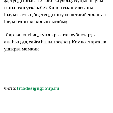
ҙа, туңдырғысҡа 12 сәғәткә ҡуябыҙ. Һуңынан уны
ҡырғыстан үткәрәбеҙ. Килеп сыҡан массаны
һыуытҡыстың боҙ туңдырыу өсөн тәғәйенләнгән
һауыттарына һалып сығабыҙ.
Сирләп китһәң, туңдырылған кубиктарҙы
алаһың да, сәйгә һалып эсәһең. Компоттарға ла
ҡушырға мөмкин.
Фото:
triodesigngroup.ru