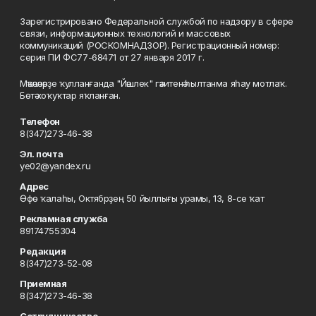
Зарегистрировано Федеральной службой по надзору в сфере
связи, информационных технологий и массовых
коммуникаций (РОСКОМНАДЗОР). Регистрационный номер:
серия ПИ ФС77-68471 от 27 января 2017 г.
Мәҡәләләрҙе ҡулланғанда "Йәшлек" гәзитенә һылтанма яһау мотлаҡ.
Бөтә хоҡуҡтар яҡланған.
Телефон
8(347)273-46-38
Эл. почта
ye02@yandex.ru
Адрес
Өфө ҡалаһы, Октябрҙең 50 йыллығы урамы, 13, 8-се ҡат
Рекламная служба
89174755304
Редакция
8(347)273-52-08
Приемная
8(347)273-46-38