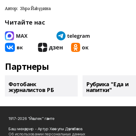
Автор:
Зөһрә Йәһүҙина
Читайте нас
Партнеры
Фотобанк
Рубрика "Еда и
журналистов РБ
напитки"
1917-2026 "Йәшлек" гәзите
Баш мөхәррир - Артур Хәсән улы Дәүләтбәков
Об использовании персональных данных