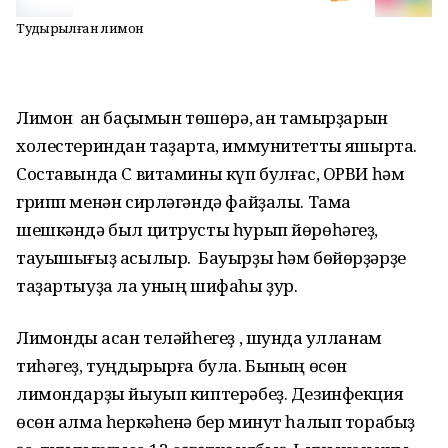
Туңдырылған лимон
Лимон ҡан баҫымын төшөрә, ҡан тамырҙарын
холестериндан таҙарта, иммунитетты яҡшырта.
Составында С витамины күп булғас, ОРВИ һәм
грипп менән сирләгәндә файҙалы. Тамаҡ
шешкәндә был цитрусты һурып йөрөһәгеҙ,
тауышығыҙ асылыр. Бауырҙы һәм бөйөрҙәрҙе
таҙартыуҙа ла уның шифаһы ҙур.
Лимонды ҡасан теләйһегеҙ , шунда ҡулланам
тиһәгеҙ, туңдырырға була. Бының өсөн
лимондарҙы йыуып киптерәбеҙ. Дезинфекция
өсөн алма һеркәһенә бер минут һалып торабыҙ