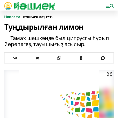
Новости
12 ЯНВАРЯ 2023, 12:35
Туңдырылған лимон
Тамаҡ шешкәндә был цитрусты һурып
йөрөһәгеҙ, тауышығыҙ асылыр.