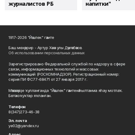
журналистов РБ
напитки"
1917-2026 "Йәшлек" гәзите
Баш мөхәррир - Артур Хәсән улы Дәүләтбәков
Об использовании персональных данных
Зарегистрировано Федеральной службой по надзору в сфере
связи, информационных технологий и массовых
коммуникаций (РОСКОМНАДЗОР). Регистрационный номер:
серия ПИ ФС77-68471 от 27 января 2017 г.
Мәҡәләләрҙе ҡулланғанда "Йәшлек" гәзитенә һылтанма яһау мотлаҡ.
Бөтә хоҡуҡтар яҡланған.
Телефон
8(347)273-46-38
Эл. почта
ye02@yandex.ru
Адрес