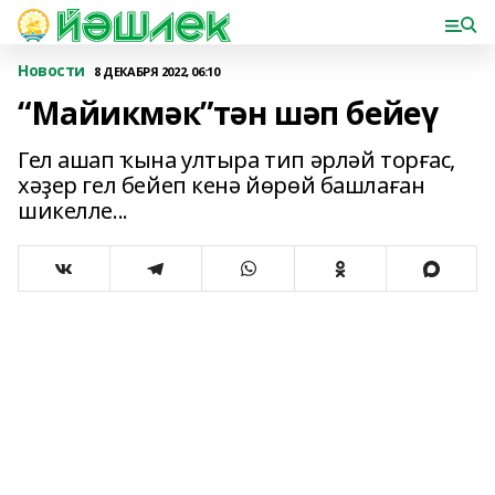
Новости
8 ДЕКАБРЯ 2022, 06:10
“Майикмәк”тән шәп бейеү
Гел ашап ҡына ултыра тип әрләй торғас,
хәҙер гел бейеп кенә йөрөй башлаған
шикелле...