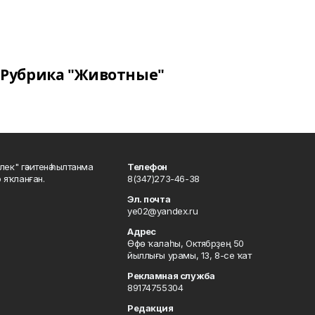
Рубрика "Животные"
шлек" гәзитенә һылтанма
Телефон
р яҡланған.
8(347)273-46-38
Эл. почта
ye02@yandex.ru
Адрес
Өфө ҡалаһы, Октябрҙең 50
йыллығы урамы, 13, 8-се ҡат
Рекламная служба
89174755304
Редакция