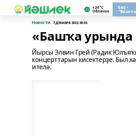
Беҙ -
+24 °С
Облачно
"Вконта
Новости
7 ДЕКАБРЯ 2022, 05:55
«Башҡа урында 
Йырсы Элвин Грей (Радик Юлъяҡ
концерттарын кисектерҙе. Был х
ителә.