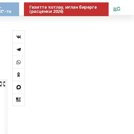
-
Гәзиттә ҡотлау, иғлан бирергә
Х"-та
(расценки 2026)