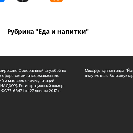
Рубрика "Еда и напитки"
рировано Федеральной службой по
Мәҡәләләрҙе ҡулланғанда "Йә
в сфере связи, информационных
яһау мотлаҡ. Бөтә хоҡуҡта
ий и массовых коммуникаций
НАДЗОР). Регистрационный номер:
 ФС77-68471 от 27 января 2017 г.