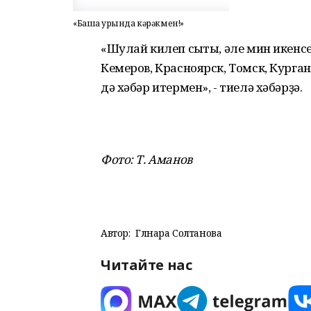
«Башҡа урында кәрәкмен!»
«Шулай килеп сыҡты, әле мин икенс
Кемеров, Красноярск, Томск, Курган –
дә хәбәр итермен», - тиелә хәбәрҙә.
Фото: Т. Аманов
Автор:
Гөлнара Солтанова
Читайте нас