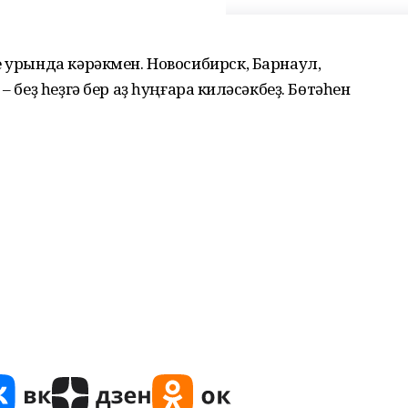
е урында кәрәкмен. Новосибирск, Барнаул,
 беҙ һеҙгә бер аҙ һуңғараҡ киләсәкбеҙ. Бөтәһен