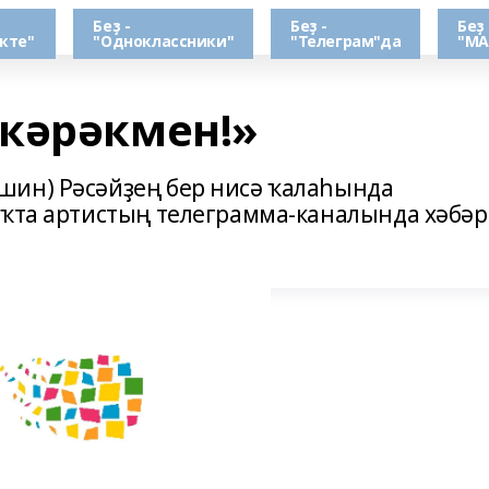
Беҙ -
Беҙ -
Беҙ 
кте"
"Одноклассники"
"Телеграм"да
"МА
кәрәкмен!»
шин) Рәсәйҙең бер нисә ҡалаһында
аҡта артистың телеграмма-каналында хәбәр