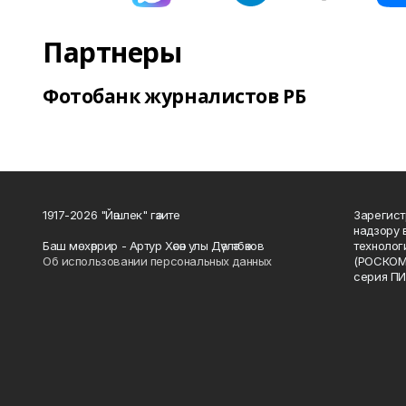
Партнеры
Фотобанк журналистов РБ
1917-2026 "Йәшлек" гәзите
Зарегист
надзору 
Баш мөхәррир - Артур Хәсән улы Дәүләтбәков
технолог
Об использовании персональных данных
(РОСКОМ
серия ПИ