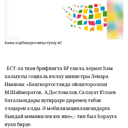
Башҡа хәрбиҙәргә ниңә түләү юҡ?
БСТ-ла үткән брифингта БР ғаилә, хеҙмәт һәм
халыҡты социаль яҡлау министры Ленара
Иванова: «Башҡортостанда ойошторолған
М.Шайморатов, А.Достовалов, Салауат Юлаев
батальондары яугирҙәре үҙҙәренең төбәк
түләүҙәрен алды. Ә мобилизацияланғандарға
бындай мөмкинлек юҡ ине»,– тип был һорауға
яуап бирҙе.