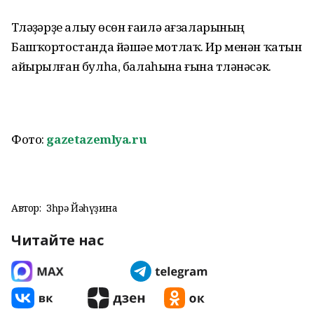
Түләүҙәрҙе алыу өсөн ғаилә ағзаларының
Башҡортостанда йәшәүе мотлаҡ. Ир менән ҡатын
айырылған булһа, балаһына ғына түләнәсәк.
Фото:
gazetazemlya.ru
Автор:
Зөһрә Йәһүҙина
Читайте нас