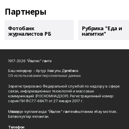
Партнеры
Фотобанк
Рубрика "Еда и
журналистов РБ
напитки"
1917-2026 "Йәшлек" гәзите
Баш мөхәррир - Артур Хәсән улы Дәүләтбәков
Об использовании персональных данных
Зарегистрировано Федеральной службой по надзору в сфере
связи, информационных технологий и массовых
коммуникаций (РОСКОМНАДЗОР). Регистрационный номер:
серия ПИ ФС77-68471 от 27 января 2017 г.
Мәҡәләләрҙе ҡулланғанда "Йәшлек" гәзитенә һылтанма яһау мотлаҡ.
Бөтә хоҡуҡтар яҡланған.
Телефон