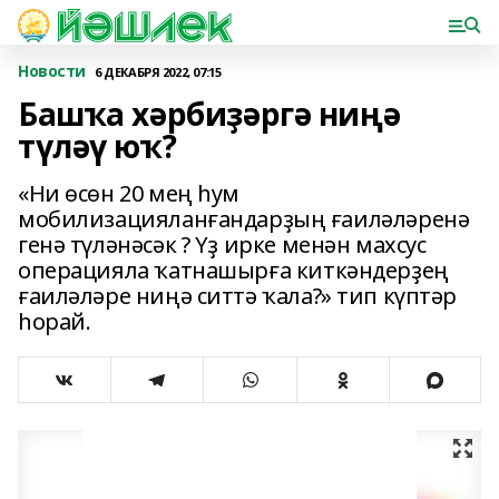
Новости
6 ДЕКАБРЯ 2022, 07:15
Башҡа хәрбиҙәргә ниңә
түләү юҡ?
«Ни өсөн 20 мең һум
мобилизацияланғандарҙың ғаиләләренә
генә түләнәсәк ? Үҙ ирке менән махсус
операцияла ҡатнашырға киткәндерҙең
ғаиләләре ниңә ситтә ҡала?» тип күптәр
һорай.