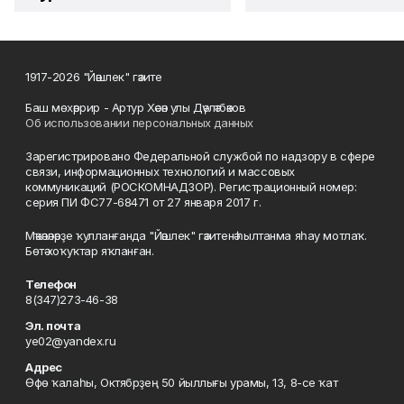
1917-2026 "Йәшлек" гәзите
Баш мөхәррир - Артур Хәсән улы Дәүләтбәков
Об использовании персональных данных
Зарегистрировано Федеральной службой по надзору в сфере
связи, информационных технологий и массовых
коммуникаций (РОСКОМНАДЗОР). Регистрационный номер:
серия ПИ ФС77-68471 от 27 января 2017 г.
Мәҡәләләрҙе ҡулланғанда "Йәшлек" гәзитенә һылтанма яһау мотлаҡ.
Бөтә хоҡуҡтар яҡланған.
Телефон
8(347)273-46-38
Эл. почта
ye02@yandex.ru
Адрес
Өфө ҡалаһы, Октябрҙең 50 йыллығы урамы, 13, 8-се ҡат