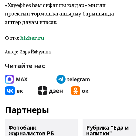
«Хәүефһеҙ һәм сифатлы юлдар» милли
проектын тормошҡа ашырыу барышында
эштәр дауам итәсәк.
Фото:
bizber.ru
Автор:
Зөһрә Йәһүҙина
Читайте нас
Партнеры
Фотобанк
Рубрика "Еда и
журналистов РБ
напитки"