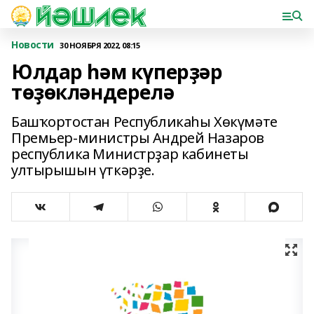
Новости
30 НОЯБРЯ 2022, 08:15
Юлдар һәм күперҙәр
төҙөкләндерелә
Башҡортостан Республикаһы Хөкүмәте
Премьер-министры Андрей Назаров
республика Министрҙар кабинеты
ултырышын үткәрҙе.