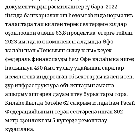
документтарҙы рәсмиләштереү бара. 2022
йылда башҡарылған эш һөҙөмтәһендә норматив
талаптарға тап килгән терәк селтәрҙәге юлдар
оҙонлоғоноң өлөшө 63,8 процентҡа етергә тейеш.
2023 йылда юл комплексы алдында Өфө
ҡалаһынан «Көнсығыш сығыу юлы» кеүек
федераль финанслауҙы һәм Өфө ҡалаһына нигеҙ
һалыныуға 450 йыл тулыу уңайынан саралар
исемлегенә индерелгән объекттарҙы йәлеп итеп,
ҙур инфраструктура объекттарын ғәмәлгә
ашырыу эштәрен дауам итеү бурыстары тора.
Киләһе йылда бөтәһе 62 саҡрым юлды һәм Рәсәй
Федерацияһының терәк селтәренә ингән 802
метр оҙонлоҡтағы 5 күперҙе ремонтлау
күҙаллана.