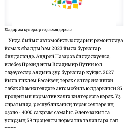
Юлдар һәм күперҙәр төҙөкләндерелә
Унда быйыл автомобиль юлдарын ремонтлауға
йомғаҡ яһалды һәм 2023 йылға бурыстар
билдәләнде. Андрей Назаров билдәләүенсә,
илебеҙ Президенты Владимир Путин юл
төҙөүселәр алдына ҙур бурыстар ҡуйҙы. 2027
йылға тиклем Рәсәйҙең терәк селтәренә ингән
төбәк әһәмиәтендәге автомобиль юлдарының 85
процентын норматив хәлгә килтерергә кәрәк. Үҙ
сиратында, республиканың терәк селтәре иң
оҙоно - 4000 саҡрым самаһы. Әлеге ваҡытта
уларҙың 59 проценты норматив талаптарға тап