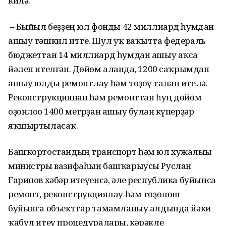
килә.
– Быйыл беҙҙең юл фонды 42 миллиард һумдан
ашыу тәшкил итте. Шул уҡ ваҡытта федераль
бюджеттан 14 миллиард һумдан ашыу аҡса
йәлеп ителгән. Дөйөм алғанда, 1200 саҡрымдан
ашыу юлды ремонтлау һәм төҙөү талап ителә.
Реконструкциянан һәм ремонттан һуң дөйөм
оҙонлоғо 1400 метрҙан ашыу булған күперҙәр
яҡшыртыласаҡ.
Башҡортостандың транспорт һәм юл хужалығы
министры вазифаһын башҡарыусы Руслан
Ғарипов хәбәр итеүенсә, әле республика буйынса
ремонт, реконструкциялау һәм төҙөлөш
буйынса объекттар тамамланыу алдында йәки
ҡабул итеү процедуралары, кәрәкле