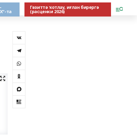
-
Гәзиттә ҡотлау, иғлан бирергә
Х"-та
(расценки 2026)