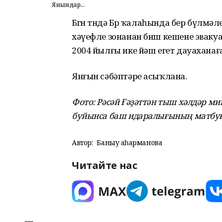
Янғындар...
Бөгөн төндә Бөрө ҡалаһында бер бүлм
хәүефле зонанан биш кешене эваку
2004 йылғы ике йәш егет дауаханағ
Янғын сәбәптәре асыҡлана.
Фото: Рәсәй Ғәҙәттән тыш хәлдәр 
буйынса баш идаралығының матбуға
Автор:
Баныу Ҡаһарманова
Читайте нас