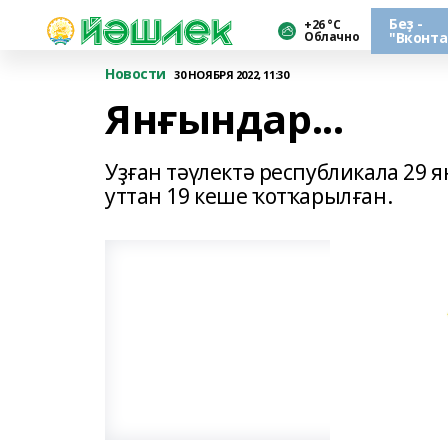
Беҙ -
+26 °С
Облачно
"Вконта
Новости
30 НОЯБРЯ 2022, 11:30
Янғындар...
Уҙған тәүлектә республикала 29 я
уттан 19 кеше ҡотҡарылған.