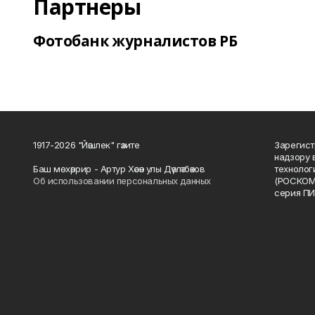
Партнеры
Фотобанк журналистов РБ
1917-2026 "Йәшлек" гәзите
Зарегист
надзору 
Баш мөхәррир - Артур Хәсән улы Дәүләтбәков
технолог
Об использовании персональных данных
(РОСКОМ
серия ПИ