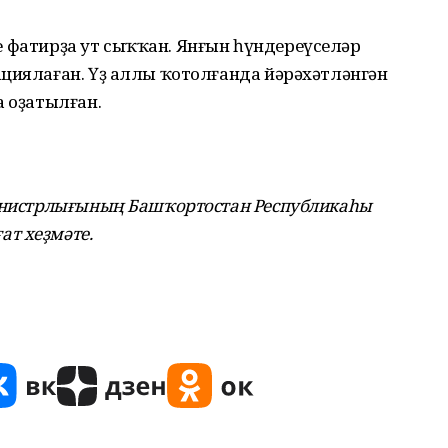
әле фатирҙа ут сыҡҡан. Янғын һүндереүселәр
ациялаған. Үҙ аллы ҡотолғанда йәрәхәтләнгән
а оҙатылған.
министрлығының Башҡортостан Республикаһы
т хеҙмәте.