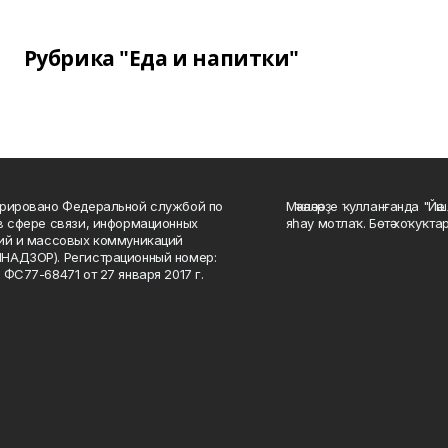
Рубрика "Еда и напитки"
рировано Федеральной службой по
Мәҡәләләрҙе ҡулланғанда "Йә
в сфере связи, информационных
яһау мотлаҡ. Бөтә хоҡуҡта
ий и массовых коммуникаций
НАДЗОР). Регистрационный номер:
 ФС77-68471 от 27 января 2017 г.