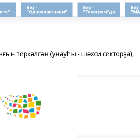
Беҙ -
Беҙ -
Беҙ 
кте"
"Одноклассники"
"Телеграм"да
"МА
нғын теркәлгән (унауһы - шәхси секторҙа),