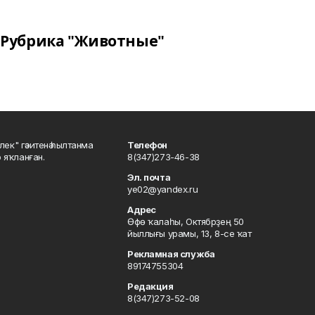
Рубрика "Животные"
шлек" гәзитенә һылтанма
Телефон
р яҡланған.
8(347)273-46-38
Эл. почта
ye02@yandex.ru
Адрес
Өфө ҡалаһы, Октябрҙең 50
йыллығы урамы, 13, 8-се ҡат
Рекламная служба
89174755304
Редакция
8(347)273-52-08