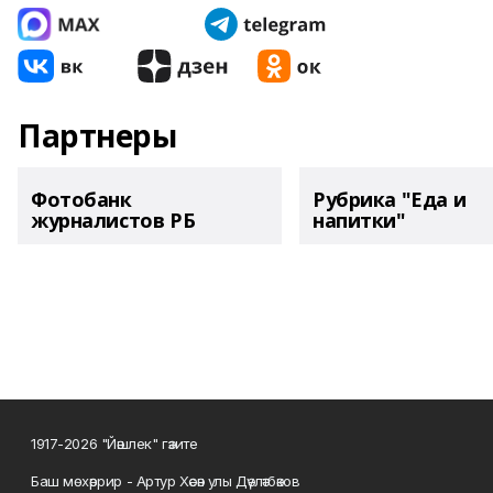
Партнеры
Фотобанк
Рубрика "Еда и
журналистов РБ
напитки"
1917-2026 "Йәшлек" гәзите
Баш мөхәррир - Артур Хәсән улы Дәүләтбәков