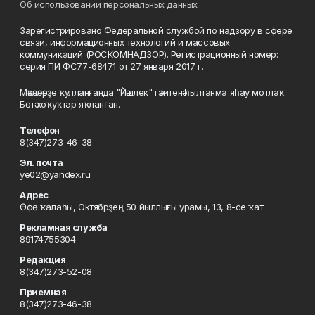
Об использовании персональных данных
Зарегистрировано Федеральной службой по надзору в сфере
связи, информационных технологий и массовых
коммуникаций (РОСКОМНАДЗОР). Регистрационный номер:
серия ПИ ФС77-68471 от 27 января 2017 г.
Мәҡәләләрҙе ҡулланғанда "Йәшлек" гәзитенә һылтанма яһау мотлаҡ.
Бөтә хоҡуҡтар яҡланған.
Телефон
8(347)273-46-38
Эл. почта
ye02@yandex.ru
Адрес
Өфө ҡалаһы, Октябрҙең 50 йыллығы урамы, 13, 8-се ҡат
Рекламная служба
89174755304
Редакция
8(347)273-52-08
Приемная
8(347)273-46-38