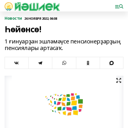
Новости
26 НОЯБРЯ 2022, 06:08
Һөйөнсө!
1 ғинуарҙан эшләмәүсе пенсионерҙарҙың
пенсиялары артасаҡ.