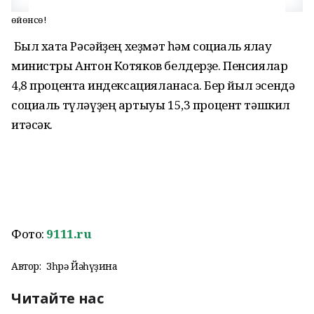
Һөйөнсө!
Был хаҡта Рәсәйҙең хеҙмәт һәм социаль яҡлау
министры Антон Котяков белдерҙе. Пенсиялар
4,8 процентҡа индексацияланасаҡ. Бер йыл эсендә
социаль түләүҙең артыуы 15,3 процент тәшкил
итәсәк.
Фото:
9111.ru
Автор:
Зөһрә Йәһүҙина
Читайте нас