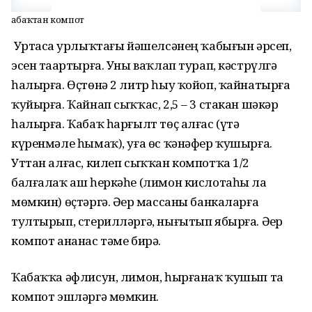
Ҡабаҡтан компот
Уртаса ҙурлыҡтағы йәшелсәнең ҡабығын әрсеп,
эсен таҙартырға. Уны ваҡлап турап, кәстрүлгә
һалырға. Өҫтөнә 2 литр һыу ҡойоп, ҡайнатырға
ҡуйырға. Ҡайнап сыҡҡас, 2,5 – 3 стакан шәкәр
һалырға. Ҡабаҡ һарғылт төҫ алғас (үтә
күренмәле һымаҡ), уға өс ҡәнәфер ҡушырға.
Уттан алғас, килеп сыҡҡан компотҡа 1/2
балғалаҡ аш һеркәһе (лимон кислотаһы ла
мөмкин) өҫтәргә. Әҙер массаны банкаларға
тултырып, стерилләргә, нығытып ябырға. Әҙер
компот ананас тәме бирә.
Ҡабаҡҡа әфлисун, лимон, һырғанаҡ ҡушып та
компот эшләргә мөмкин.