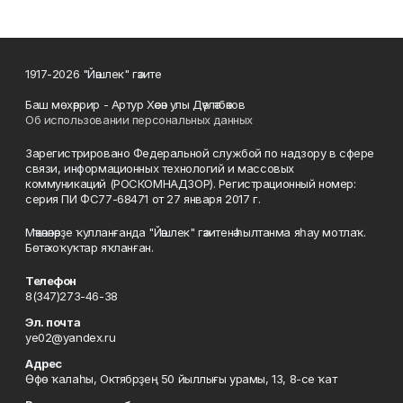
1917-2026 "Йәшлек" гәзите
Баш мөхәррир - Артур Хәсән улы Дәүләтбәков
Об использовании персональных данных
Зарегистрировано Федеральной службой по надзору в сфере
связи, информационных технологий и массовых
коммуникаций (РОСКОМНАДЗОР). Регистрационный номер:
серия ПИ ФС77-68471 от 27 января 2017 г.
Мәҡәләләрҙе ҡулланғанда "Йәшлек" гәзитенә һылтанма яһау мотлаҡ.
Бөтә хоҡуҡтар яҡланған.
Телефон
8(347)273-46-38
Эл. почта
ye02@yandex.ru
Адрес
Өфө ҡалаһы, Октябрҙең 50 йыллығы урамы, 13, 8-се ҡат