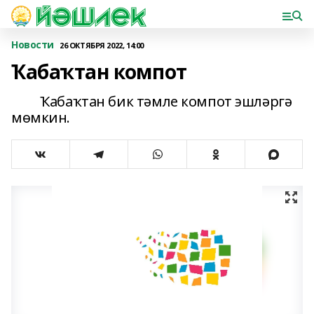
Новости
26 ОКТЯБРЯ 2022, 14:00
Ҡабаҡтан компот
Ҡабаҡтан бик тәмле компот эшләргә
мөмкин.