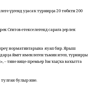
еге үҙәгендә уҙасаҡ турнирҙа 20 төбәктән 200
ек Сәғитов етекселегендә сараға әҙерлек
ткәреү нормативтарына яуап бирә. Ярыш
дарҙа йәмәғәт именлеген тәьмин итеп, турнирҙы
м», – тине вице-премьер һәм ҡыҫҡа ваҡытта
ш тулған булыр ине.