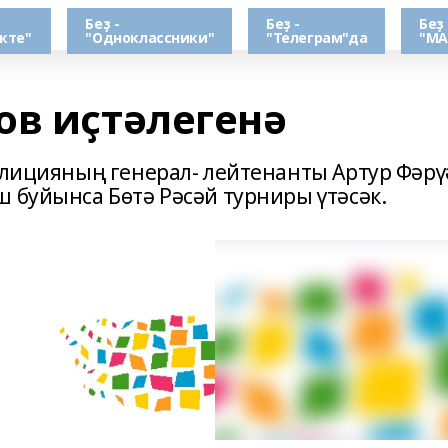
Беҙ -
Беҙ -
Беҙ 
кте"
"Одноклассники"
"Телеграм"да
"МА
ов иҫтәлегенә
олицияның генерал- лейтенанты Артур Фәрү
 буйынса Бөтә Рәсәй турниры үтәсәк.