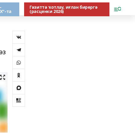
-
Гәзиттә ҡотлау, иғлан бирергә
Х"-та
(расценки 2026)
әз