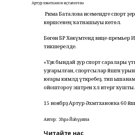
Артур Әхмәтханов иҫтәлегенә
Рима Баталова исемендәге спорт әҙерл
көрәшсенең ҡатнашыуы көтөлә.
Бөгөн БР Хөкүмәтендә вице-премьер Ир
тикшерелде.
«Үҙәк бындай ҙур спорт саралары ү
уҙғарылған, спортсылар йәшәгән урын
юғары кимәлдә үткәребеҙ, тип ышана
ойоштороу эштәрен хәл итергә ҡушты.
15 ноябрҙә Артур Әхмәтхановҡа 60 йә
Автор:
Зөһрә Йәһүҙина
Читайте нас