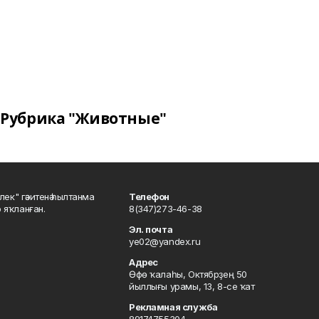
Рубрика "Животные"
шлек" гәзитенә һылтанма
Телефон
р яҡланған.
8(347)273-46-38
Эл. почта
ye02@yandex.ru
Адрес
Өфө ҡалаһы, Октябрҙең 50
йыллығы урамы, 13, 8-се ҡат
Рекламная служба