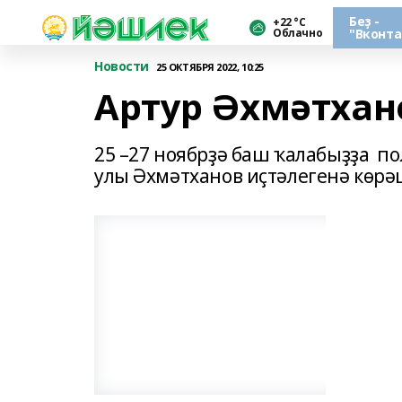
Беҙ -
+22 °С
Облачно
"Вконта
Новости
25 ОКТЯБРЯ 2022, 10:25
Артур Әхмәтхан
25 –27 ноябрҙә баш ҡалабыҙҙа п
улы Әхмәтханов иҫтәлегенә көрәш