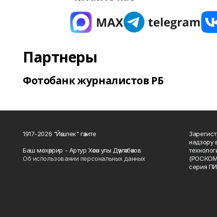
Партнеры
Фотобанк журналистов РБ
1917-2026 "Йәшлек" гәзите
Зарегист
надзору 
Баш мөхәррир - Артур Хәсән улы Дәүләтбәков
технолог
Об использовании персональных данных
(РОСКОМ
серия ПИ