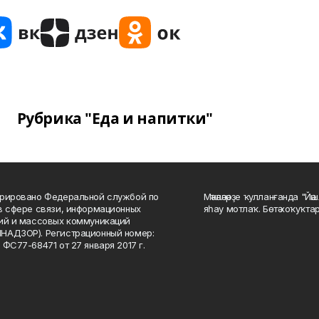
Рубрика "Еда и напитки"
рировано Федеральной службой по
Мәҡәләләрҙе ҡулланғанда "Йә
в сфере связи, информационных
яһау мотлаҡ. Бөтә хоҡуҡта
ий и массовых коммуникаций
НАДЗОР). Регистрационный номер:
 ФС77-68471 от 27 января 2017 г.