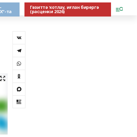
-
Гәзиттә ҡотлау, иғлан бирергә
Х"-та
(расценки 2026)