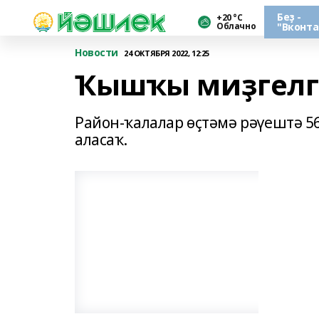
Беҙ -
+20 °С
Облачно
"Вконта
Новости
24 ОКТЯБРЯ 2022, 12:25
Ҡышҡы миҙгелгә
Район-ҡалалар өҫтәмә рәүештә 5
аласаҡ.