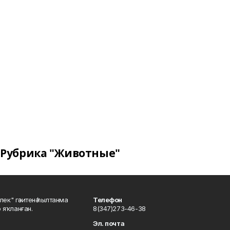
Рубрика "Животные"
шлек" гәзитенә һылтанма
Телефон
р яҡланған.
8(347)273-46-38
Эл. почта