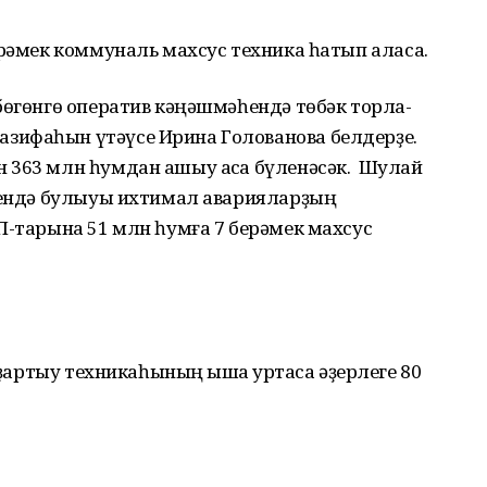
ерәмек коммуналь махсус техника һатып аласаҡ.
бөгөнгө оператив кәңәшмәһендә төбәк торлаҡ-
зифаһын үтәүсе Ирина Голованова белдерҙе.
 363 млн һумдан ашыу аҡса бүленәсәк. Шулай
әрендә булыуы ихтимал аварияларҙың
П-тарына 51 млн һумға 7 берәмек махсус
ҙартыу техникаһының ҡышҡа уртаса әҙерлеге 80