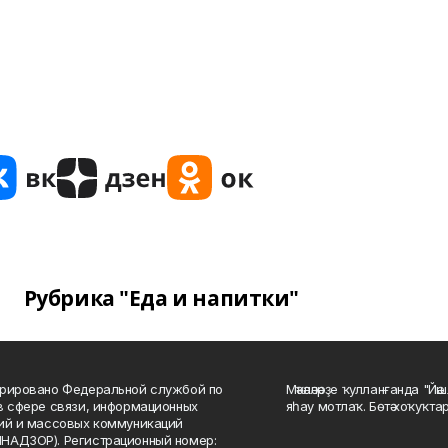
Рубрика "Еда и напитки"
рировано Федеральной службой по
Мәҡәләләрҙе ҡулланғанда "Йә
в сфере связи, информационных
яһау мотлаҡ. Бөтә хоҡуҡта
ий и массовых коммуникаций
НАДЗОР). Регистрационный номер: