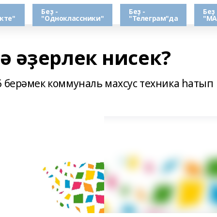
Беҙ -
Беҙ -
Беҙ 
кте"
"Одноклассники"
"Телеграм"да
"МА
 әҙерлек нисек?
6 берәмек коммуналь махсус техника һатып