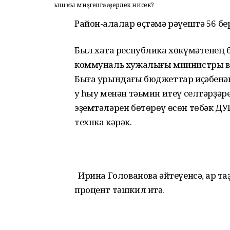
Ҡышҡы миҙгелгә әҙерлек нисек?
Район-ҡалалар өҫтәмә рәүештә 56 б
Был хаҡта республика хөкүмәтенең 
коммуналь хужалығы миинистры ва
Быға урындағы бюджеттар иҫәбенән
уҡ һыу менән тәьмин итеү селтәрҙ
эҙемтәләрен бөтөрөү өсөн төбәк ДУ
технка кәрәк.
Ирина Голованова әйтеүенсә, ҡар та
процент тәшкил итә.