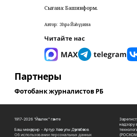
Сығанаҡ: Башинформ.
Автор:
Зөһрә Йәһүҙина
Читайте нас
Партнеры
Фотобанк журналистов РБ
1917-2026 "Йәшлек" гәзите
Зарегист
надзору 
Баш мөхәррир - Артур Хәсән улы Дәүләтбәков
технолог
Об использовании персональных данных
(РОСКОМ