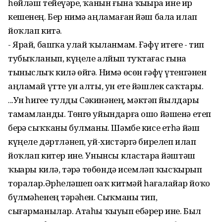
һөйләш тейеүҙәре, ҡанын ғына ҡыҙҙыра ине ир
кешенең. Бер нимә аңламаған йәш бала илап
йоҡлап китә.
- Ярай, башҡа улай ҡыланмам. Ғәфү итегеҙ - тип
тубыҡланып, күңеле алйып туҡтағас ғына
тыныслыҡ килә өйгә. Нимә өсөн ғәфү үтенгәнен
аңламай үтте ун алты, ун ете йәшлек саҡтары.
...Ун һигеҙе тулды Сәкинәнең, мәктәп йылдары
тамамланды. Төнгө уйындарға ошо йәшенә етеп
берҙә сыҡҡаны булманы. Шәмбе кисе етһә йәш
күңеле дәртләнеп, уй-хистәргә бирелеп илап
йоҡлап китер ине. Унынсы кластарҙа йәштәш
ҡыҙҙары килә, тәҙрә төбөндә исемләп ҡысҡырып
торалар.Әрһеҙләшеп оҙаҡ китмәй һағалайҙар йоҡо
бүлмәһенең тәҙрәһен. Сыҡманы тип,
сығарманылар. Атаһы ҡыуып ебәрер ине. Был