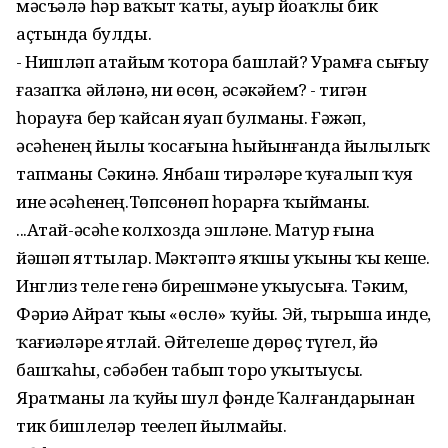
мәсъәлә һәр ваҡыт ҡаты, ауыр йоҙаҡлы бик
аҫтында булды.
- Нишләп атайым ҡотора башлай? Урамға сығыу
ғазапҡа әйләнә, ни өсөн, әсәкәйем? - тигән
һорауға бер ҡайсан яуап булманы. Ғәжәп,
әсәһенең йылы ҡосағына һыйынғанда йылылыҡ
тапманы Сәкинә. Янбаш тирәләре ҡуҙғалып ҡуя
ине әсәһенең.Төпсөнөп һорарға ҡыйманы.
...Атай-әсәһе колхозда эшләне. Матур ғына
йәшәп яттылар. Мәктәптә яҡшы уҡыны ҡыҙ кеше.
Инглиз теле генә бирешмәне уҡыусыға. Тәким,
Фәриҙә Айрат ҡыҙы «өслө» ҡуйҙы. Эй, тырыша инде,
ҡағиҙәләрҙе ятлай. Әйтелеше дөрөҫ түгел, йә
башҡаһы, сәбәбен табып торҙо уҡытыусы.
Яратманы ла ҡуйҙы шул фәнде Ҡалғандарынан
тик бишлеләр теҙелеп йылмайҙы.