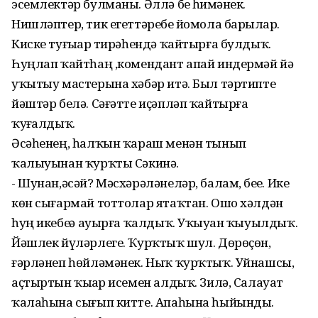
эсемлектәр булманы. Әллә беҙ һиҙмәнек.
Нишләптер, тик егеттәребеҙ йомола барҙылар.
Киске туғыҙҙар тирәһендә ҡайтырға булдыҡ.
Һуңлап ҡайтһаң ,комендант апай индермәй йә
уҡытыу мастерына хәбәр итә. Был тәртипте
йәштәр белә. Сәғәтте иҫәпләп ҡайтырға
ҡуҙғалдыҡ.
Әсәһенең, һалҡын ҡараш менән тынып
ҡалыуынан ҡурҡты Сәкинә.
- Шунан,әсәй? Мәсхәрәләнеләр, балам, беҙҙе. Ике
көн сығармай тоттолар ятаҡтан. Ошо хәлдән
һуң икебеҙҙә ауырға ҡалдыҡ. Уҡыуҙан ҡыуылдыҡ.
Йәшлек йүләрлеге. Ҡурҡтыҡ шул. Дөрөҫөн,
ғәрләнеп һөйләмәнек. Ныҡ ҡурҡтыҡ. Уйнашсы,
аҫтыртын ҡыҙҙар исемен алдыҡ. Зилә, Салауат
ҡалаһына сығып китте. Апаһына һыйынды.