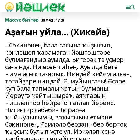
Махсус биттәр
30 МАЯ , 17:00
Аҙағын уйла... (Хикәйә)
...Сәкинәнең бала-сағына ҡыҙығып,
көнләшеп ҡарамаған йәштәштәре
булмағандыр ауылда. Бигерәк тә үҫмер
сағында. Ни өсөн тиһәң. Ауылда бөтә
нимә асыҡ та-ярыҡ. Ниндәй кейем алған,
тәтәйҙәре ниндәй. Ә, муйынсағы! Әсәһе
куп бала тапмалы ҡатын булманы.
Йөрөүгә ҡайтышыраҡ, аяҡтарын
нишләптер һөйрәтеп атлап йөрөне.
Нисектер сәбәбен һорарға
ҡыйыулығымы, ваҡытымы етмәне
Сәкинәнең. Ғаиләлә берҙән - бер бөртөк
ҡыҙсыҡ булып үҫте ул. Иркәләп кенә
тәрбиәләнде тип әйтер ине.....