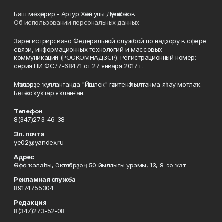
Баш мөхәррир - Артур Хәсән улы Дәүләтбәков
Об использовании персональных данных
Зарегистрировано Федеральной службой по надзору в сфере
связи, информационных технологий и массовых
коммуникаций (РОСКОМНАДЗОР). Регистрационный номер:
серия ПИ ФС77-68471 от 27 января 2017 г.
Мәҡәләләрҙе ҡулланғанда "Йәшлек" гәзитенә һылтанма яһау мотлаҡ.
Бөтә хоҡуҡтар яҡланған.
Телефон
8(347)273-46-38
Эл. почта
ye02@yandex.ru
Адрес
Өфө ҡалаһы, Октябрҙең 50 йыллығы урамы, 13, 8-се ҡат
Рекламная служба
89174755304
Редакция
8(347)273-52-08