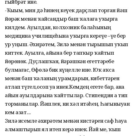
гыйбрәт ине.
-Ҡыҙым, мин дә һинең кеүек дарҫлап торған йәш
йөрәк менән ҡайсандыр баш ҡалаға уҡырға
килдем. Ауылдан, колхозник балаһының
медицина училищеһына уҡырға кереүе –үҙе бер
ҙур уңыш. Әхирәтем, Зилә менән тырышып уҡып
киттек. Ауылға, айына бер тапҡыр ҡайтып
йөрөнөк. Дуҫлашҡан, йәрәшкән егеттәребеҙ
булмағас, Өфөлә бик күңелле ине. Юҡ аҡса
менән баш ҡаланың урамдарын, кибеттәрен
атлап түгел,осоп уҙа инек.Кемдең егете бар, аҙна
айын ауылдарына ҡайттылар. Стипендия аҙ тип
торманылар. Йәшлек, ни хәл итәһең. Һағыныуҙан
кем азат....
Зилә исемле әхирәтем менән кистәрен саф һауа
алмаштырып ял итеп керә инек. Йәй ме, ҡыш