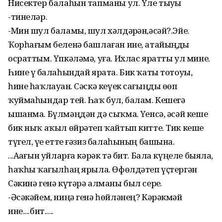
Нисектер балаһын тапманы ул. Үле тыуҙы
-тинеләр.
-Мин шул баламы, шул хәлдәрҙән,әсәй?.Эйе.
Ҡорһағым беленә башлаған ине, атайыңды
осраттым. Үпкәләмә, уға. Ихлас яратты ул мине.
Һине үҙ балаһындай ярата. Бик ҡаты тотоуы,
һине һаҡлауҙан. Сәскә кеүек сағыңды өҙөп
ҡуймаһындар тей. Һаҡ бул, балам. Кешегә
ышанма. Бүлмәңдән дә сыҡма. Үҙенсә, әсәй кеше
бик ныҡ аҡыл өйрәтеп ҡайтып китте. Тик кеше
түгел, үҙе етте ғәзиз балаһының башына.
...Аҙағын уйларға кәрәк тә бит. Бала күңеле быяла,
һаҡһыҙ ҡағылһаң ярыла. Өфөлдәтеп үҫтергән
Сәкинә генә күтәрә алманы был серҙе.
-Әсәкәйем, ниңә генә һөйләнең? Кәрәкмәй
ине....бит.....