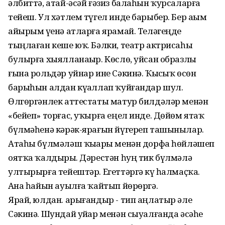
әлбиттә, атай-әсәй ғәзиз балаһын ҡурсаларға
тейеш. Ул хәтлем түгел инде барыбер. Бер аҙым
айырым үҙенә атларға ярамай. Теләгеңде
тыңлаған кеше юҡ. Бәлки, театр актрисаһы
булырға хыялланаҙыр. Көслө, уйсан образлы
ғына рольдәр уйнар ине Сәкинә. Ҡыҙсыҡ өсөн
барыһын алдан күҙаллап ҡуйғандар шул.
Өлгөргәнлек аттестаты матур билдәләр менән
«бейеп» торғас, уҡырға еңел инде. Дөйөм ятаҡ
бүлмәһенә кәрәк-ярағын йүгереп ташынылар.
Атаһы бүлмәләш ҡыҙҙары менән дорфа һөйләшеп
оятҡа ҡалдырҙы. Дәрестән һуң тик бүлмәлә
ултырырға тейештәр. Егеттәргә күҙ һалмаҫҡа.
Аҙна һайын ауылға ҡайтып йөрөргә.
Ярай, юлдан. арығандыр - тип аңлатыр әле
Сәкинә. Шундай уйҙар менән сыуалғанда әсәһе