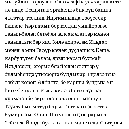
мы, уйлап тороу юҡ. Ошо «саф һауа» харап итте
лә инде. Беҙҙең ятаҡ эргәһендә бик күп башҡа
ятаҡтар теҙелгән. Иң яҡынында төҙөүселәр
йәшәне. Һәр ваҡыт бер юлдан уҙып йөрөгәс
танып-белеп бөтәһең. Алсаҡ егеттәр менән
таныштыҡ бер кис. Зилә әхирәтем Ильдар
менән, ә мин Ғәфүр менән дуҫлашыҡ. Кеше,
ҡарбуҙ түгел балам, ярып ҡарап булмай.
Ильдарҙың , егерме бер йәшен егеттәр үҙ
бүлмәһендә үткәрергә булдылар. Еңелсә генә
табын ҡороп. Әлбиттә, беҙ ҡаршы булдыҡ. Ун
һигеҙебеҙ тулып ҡына килә. Донъя йүнләп
күрмәгәнбеҙ, әкренләп ризалаштыҡ шул.
Тәүҙә табын матур барҙы. Тортлап сәй эстек.
Кумирыбыҙ, Юрий Шатуновтың йырҙарына
бейенек. Йондоҙ булып атҡан мәле генә. Спитрлы