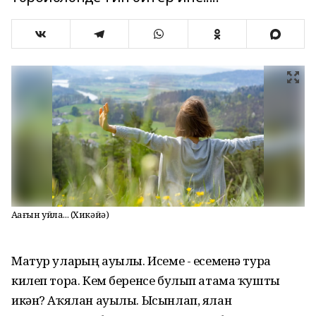
Аҙағын уйла... (Хикәйә)
Матур уларҙың ауылы. Исеме - есеменә тура
килеп тора. Кем беренсе булып атама ҡушты
икән? Аҡялан ауылы. Ысынлап, ялан