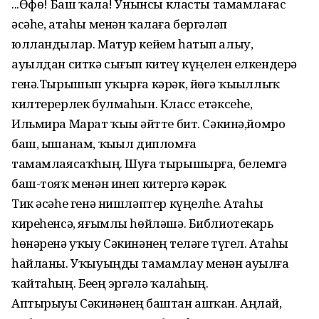
...Өфө! Баш ҡала! Унынсы класты тамамлағас
әсәһе, атаһы менән ҡалаға бергәләп
юлландылар. Матур кейем һатып алыу,
ауылдан ситкә сығып китеү күңелен елкендерә
генә.Тырышып уҡырға кәрәк, йөҙгә ҡыҙыллыҡ
килтерерлек булмаһын. Класс етәксеһе,
Ильмира Марат ҡыҙы әйтте бит. Сәкинә,йомро
баш, ышанам, ҡыҙыл дипломға
тамамлаясаҡһың. Шуға тырышырға, белемгә
баш-тояҡ менән инеп китергә кәрәк.
Тик әсәһе генә нишләптер күңелһеҙ. Атаһы
киреһенсә, яғымлы һөйләшә. Библиотекарь
һөнәренә уҡыу Сәкинәнең теләге түгел. Атаһы
һайланы. Уҡыуыңды тамамлау менән ауылға
ҡайтаһың. Беҙҙең эргәлә ҡалаһың.
Аптырыуы Сәкинәнең баштан ашҡан. Аңлай,