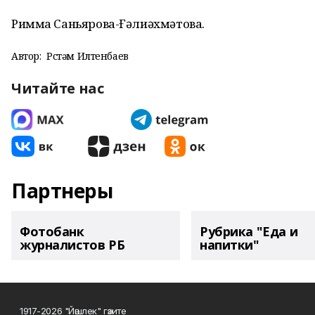
Римма Саньярова-Ғәлиәхмәтова.
Автор:
Рөстәм Илтенбаев
Читайте нас
Партнеры
Фотобанк
Рубрика "Еда и
журналистов РБ
напитки"
1917-2026 "Йәшлек" гәзите