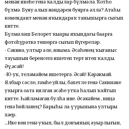
менән икеһе генә ҡалдылар бүлмәлә. Ҡотһоҙ
бүлмә. Буяу алып иҙәндәрен буярға әллә? Атаһы
комендант менән яҡындараҡ танышырға сығып
китте.
Бүлмәләш Белорет ҡыҙҙары яҡындағы баҙарға
фотоһүрәткә төшөргә сығып йүгерҙеләр.
- Сәкинә, ултыр әле, яныма. Әсәһенең ҡыҙғаныс
тауышын беренсегә ишетеп терт итеп ҡалды.
Әү,әсәй!
-Ю-уҡ, теләмәйем ишетергә. Әсәй! Кәрәкмәй.
Ялбыр сәсле, гәмһеҙ уйлы, бәхетле генә Сәкинәне
уҡырға оҙата килгән әсәһе утҡа һалып ҡайтып
китте. Һәйләмәгән булһа ине. Әсәкәйем , ниңә
генә һөйләнең? Барыһы ла үҙ урынына ултырҙы
хәҙер.
...Ике көн генә уҡып, был донъяның ауырлығын,