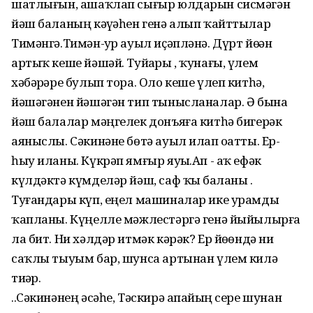
шатлығын, ашаҡлап сығыр юлдарын сисмәгән
йәш баланың кәүҙәһен генә алып ҡайттылар
Тимәнгә.Тимән-ҙур ауыл иҫәпләнә. Дүрт йөҙҙән
артыҡ кеше йәшәй. Туйҙары , ҡунағы, үлем
хәбәрҙәре булып тора. Оло кеше үлеп китһә,
йәшәгәнен йәшәгән тип тынысланалар. Ә бына
йәш балалар мәңгелек донъяға китһә бигерәк
аяныслы. Сәкинәне бөтә ауыл илап оҙатты. Ер-
һыу иланы. Күкрәп ямғыр яуҙы.Ап - аҡ ефәк
күлдәктә күмделәр йәш, саф ҡыҙ баланы .
Туғандары күп, еңел машиналар ике урамды
ҡапланы. Күңелле мәжлестәргә генә йыйылырға
ла бит. Ни хәлдәр итмәк кәрәк? Ер йөҙөндә ни
саҡлы тыуым бар, шунса артынан үлем килә
тиҙәр.
..Сәкинәнең әсәһе, Тәскирә апайҙың сере шунан