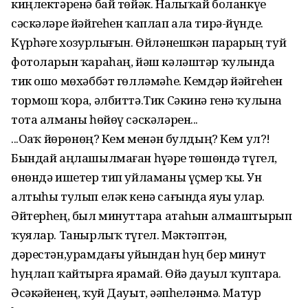
киңлектәренә бай төйәк. Наҙлыҡай боланкүҙе
сәскәләре йәйгеһен ҡаплап ала тирә-йүнде.
Күрһәгеҙ хозурлығын. Өйләнешкән парҙарҙың туй
фотоларын ҡараһаң, йәш кәләштәр ҡулында
тик ошо мөхәббәт гөлләмәһе. Кемдәр йәйгеһен
тормош ҡора, әлбиттә.Тик Сәкинә генә ҡулына
тота алманы һөйөү сәскәләрен...
...Оҙаҡ йөрөнөң? Кем менән булдың? Кем ул?!
Бындай аңлашылмаған һүҙҙәрҙе төшөндә түгел,
өнөндә ишетер тип уйламаны үҫмер ҡыҙ. Ун
алтыһы тулып еләк кенә сағында яуҙы улар.
Әйтерһең, был минуттарҙа атаһын алмаштырып
ҡуялар. Танырлыҡ түгел. Мәктәптән,
дәрестән,урамдағы уйындан һуң бер минут
һуңлап ҡайтырға ярамай. Өйҙә дауыл ҡуптара.
Әсәкәйенең, ҡуй Дауыт, әҙәпһеҙләнмә. Матур