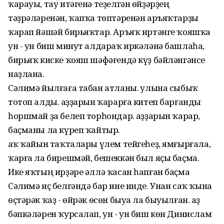
ҡарауы, тау итәгенә теҙелгән өйҙәрҙең
тәҙрәләренән, ҡапҡа төптәренән аръяҡтарҙы
ҡарап йәшәй бирьяҡтар. Аръяҡ иртәнге ҡояшҡа
ун - ун биш минут алдараҡ иркәләнә башлаһа,
бирьяҡ киске ҡояш шәфәғендә күҙ бәйләнгәнсе
наҙлана.
Сәлимә йылғаға табан атланы. Ҡулына сыбыҡ
тотоп алды. Ҡаҙҙарын ҡарарға китеп барғанды
һоршмай ҙа белеп торһондар. Ҡаҙҙарын ҡарар,
баҫманы ла күреп ҡайтыр.
Ҡаҡ ҡайын таҡталары үлем тейгеһеҙ, ямғырғала,
ҡарға ла бирешмәй, бешеккән был яҫы баҫма.
Ике яҡтың ирҙәре әллә ҡасан һапған баҫма
Сәлимә иҫ белгәндә бар ине инде. Унан саҡ ҡына
өҫтәрәк ҡаҙ - өйрәк өсөн быуа ла быуылған. Ҡаҙ
бәпкәләрен ҡурсалап, ун - ун биш көн Динислам