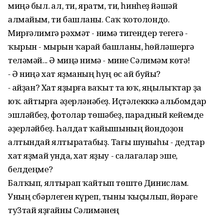
миңә был. Ҡал, ти, яратм, ти, һинһеҙ йәшәй
алмайым, ти башланы. Саҡ ҡотолондо.
Мирғәлимгә рәхмәт - нимә тигендер тегегә -
ҡырын - мырын ҡарай башланы, һөйләшергә
теләмәй... Ә миңә нимә - мине Сәлимәм көтә!
- Ә ниңә хат яҙманың һуң өс ай буйы?
- Ҡайҙан? Хат яҙырға ваҡыт та юҡ, яңылыҡтар ҙа
юҡ. Ҡайтырға әҙерләнәбеҙ. Иҫтәлекккә альбомдар
эшләйбеҙ, фотолар төшәбеҙ, парадный кейемде
әҙерләйбеҙ. Һалдат ҡайышының йондоҙон
алтындай ялтыратабыҙ. Тағы шуныһы - дедтар
хат яҙмай унда, хат яҙыу - салагалар эше,
белдеңме?
Балҡып, ялтырап ҡайтып төштө Динислам.
Уның сбәрлеген күреп, тыны ҡыҫылып, йөрәге
ту3тай яҙғайны Сәлимәнең