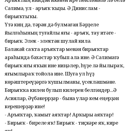
Сәлимә, ул - аръяҡ ҡыҙы. Ә Динислам -
бирьяҡтыҡы.
Үтә киң дә, тәрән дә булмаған Бәрҙеле
йылғаһының туғайлы яғы - аръяҡ, тау итәге -
бирьяҡ. Элек - электән шулай килә.
Бәләкәй саҡта аръяҡтар менән бирьяҡтар
араһында бәхәстәр ҡубып ала ине. Ә Сәлимәгә
бирьяҡ яғы яҡын ине ниңәлер, һүҙе лә йылыраҡ,
яғымлыраҡ тойола ине. Шуға ул һүҙ
көрәштереүҙәргә ҡушылманы, үсекләшмәне.
Бирьяҡҡа килен булып килерен белгәндер...Ә
Асиялар, Әүбәкеррҙәр - бына улар кем еңерҙән
керешерҙәр ине!
- Аръяҡтар, ҡамыт аяҡтар! Арҡыры аяҡтар!
- Бирьяҡ - биреле яҡ! Бирьяҡ - тиҫкәре яҡ, кире
яҡ!