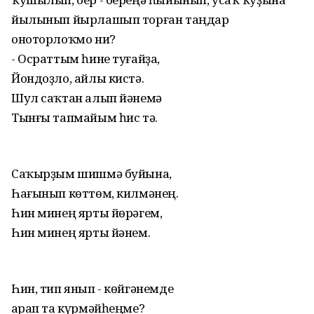
йылынып йырлашып торған таңдар
оноторлоҡмо ни?
- Осраттым һине туғайҙа,
Йондоҙло, айлы кистә.
Шул саҡтан алып йәнемә
Тынғы тапмайым һис тә.
Саҡырҙым шишмә буйына,
Һағынып көттөм, килмәнең.
Һин минең ярты йөрәгем,
Һин минең ярты йәнем.
Һин, тип янып - көйгәнемде
Ҡарап та күрмәйһеңме?