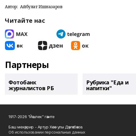
Автор:
Айбулат Ишназаров
Читайте нас
Партнеры
Фотобанк
Рубрика "Еда и
журналистов РБ
напитки"
1917-2026 "Йәшлек" гәзите
Баш мөхәррир - Артур Хәсән улы Дәүләтбәков
Об использовании персональных данных