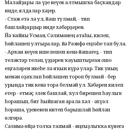
Малайҙары ла үҙе кеүек алтмышҡа баҫҡандар
инде, ялдалар хәҙер.
- Стаж етә лә ул, йәш тулмай, - тип
башлайҙарҙыр инде хәбәрҙәрен.
Йә ҡайны Усман, Сәлимәнең атаһы, килеп,
һөйләшеп ултыралар, йә Рәзифә еңгәһе тап була.
- Арҡан кеүек ишелешеп кенә йәшәгеҙ, - тип
теләктәр теләп, үҙҙәрен ҡауыштырған ошо
еңгәләрен икеһе лә яҡын күрә улар. Тик уның
менән оҙаҡлап һөйләшеп тороп булмай - бер
урында тик кенә тора белмәй ул. Хәбәрен килеп
етер - етмәҫ элек башлай, ҡул бирешеп һаулыҡ
һорашып, бит һыйпаған арала хәл - әхүәл
һораша, үҙенекен китеп барышлай һөйләп
өлгөрә.
Сәлимә өйҙә толҡа тапмай - яңғыҙлыҡҡа күнегә