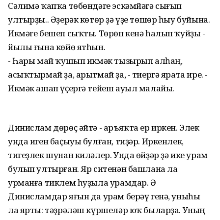
Сәлимә ҡапҡа төбөндәге эскәмйәгә сығып
ултырҙы.. Әҙерәк көтөр ҙә үҙе төшөр һыу буйына.
Икмәге бешеп сыҡты. Төрөп кенә һалып ҡуйҙы -
йылы ғына көйө ятһын.
- Һары май ҡушып икмәк тызырып алһаң,
асыҡтырмай ҙа, арытмай ҙа, - тиергә ярата ире. -
Икмәк ашап үҫергә тейеш ауыл малайы.
Динислам дөрөҫ әйтә - аръяҡта ер иркен. Элек
унда иген баҫыуы булған, тиҙәр. Иркенлек,
тигеҙлек шунан киләлер. Унда өйҙәр ҙә ике урам
булып ултырған. Яр ситенән башлана ла
урманға тиклем һуҙыла урамдар. Ә
Динисламдар яғын да урам берәү генә, уныһы
ла ярты: тәҙрәләш күршеләр юҡ быларҙа. Уның