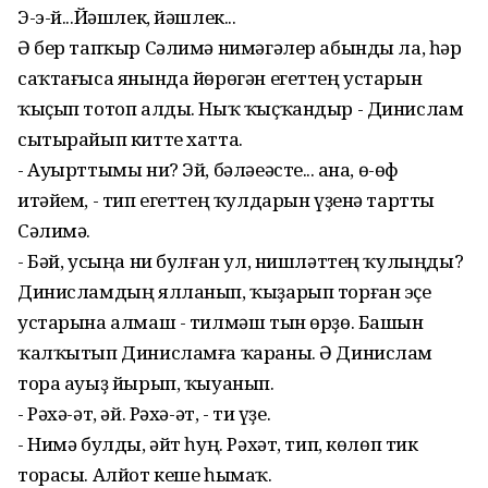
Э-э-й...Йәшлек, йәшлек...
Ә бер тапҡыр Сәлимә нимәгәлер абынды ла, һәр
саҡтағыса янында йөрөгән егеттең устарын
ҡыҫып тотоп алды. Ныҡ ҡыҫҡандыр - Динислам
сытырайып китте хатта.
- Ауырттымы ни? Эй, бәләеәсте... Ҡана, ө-өф
итәйем, - тип егеттең ҡулдарын үҙенә тартты
Сәлимә.
- Бәй, усыңа ни булған ул, нишләттең ҡулыңды?
Динисламдың ялланып, ҡыҙарып торған эҫе
устарына алмаш - тилмәш тын өрҙө. Башын
ҡалҡытып Динисламға ҡараны. Ә Динислам
тора ауыҙ йырып, ҡыуанып.
- Рәхә-әт, әй. Рәхә-әт, - ти үҙе.
- Нимә булды, әйт һуң. Рәхәт, тип, көлөп тик
торасы. Алйот кеше һымаҡ.