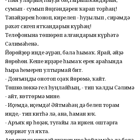
сумып - сумып йөҙгәндәрен ҡарап торһаң!
Тәпәйҙәрен һоноп, кирелеп - һуҙылып , сирәмдә
рәхәт сигеп ятҡандарын күрһәң!
Телефонына төшөрөп алғандарын күрһәтә
Сәлимәһенә..
Йөрөйҙөр инде әүрәп, бала һымаҡ. Ярай, әйҙә
йөрөһөн. Кеше ирҙәре һымаҡ ерек араһында
һыра һемереп ултырмай бит.
- Донъяңды онотоп оҙаҡ йөрөмә, ҡайт.
Төшкөлөккә гел һуңлайһың, - тип ҡалды Сәлимә
- Ҡайт, көттөрмә мине.
- Иҫемдә, иҫемдә! Әйтмәһәң дә белеп торам
инде,- тип китһә лә, ана, һаман юҡ.
- Аръяҡ яр һөҙәк, туғайы ла иркен. Ҡоштарға
хөрриәт ул яҡта.
Аръяҡтың ниндәй икәнен ире һөйләмәһә лә белә