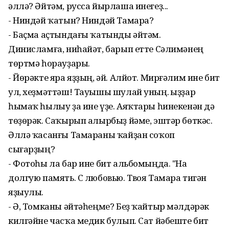
әллә? Әйтәм, русса йырлаша инегеҙ...
- Ниндәй ҡатын? Ниндәй Тамара?
- Баҫма аҫтындағы ҡатынды әйтәм.
Динисламға, ниһайәт, барып етте Сәлимәнең
төртмә һорауҙары.
- Йөрәкте яра яҙҙың, әй. Алйот. Мирғәлим ине бит
ул, хеҙмәттәш! Тауышы шулай уның. Ҡыҙҙар
һымаҡ һылыу ҙа ине үҙе. Аяҡтары һинекенән дә
төҙөрәк. Саҡырып алырбыҙ йәме, эштәр бөткәс.
Әллә ҡасанғы Тамараны ҡайҙан соҡоп
сығарҙың?
- Фотоһы ла бар ине бит альбомыңда. "На
долгую память. С любовью. Твоя Тамара тигән
яҙыулы.
- Ә, Томканы әйтәһеңме? Беҙ ҡайтыр мәлдәрәк
килгәйне часҡа медик булып. Сат йәбеште бит