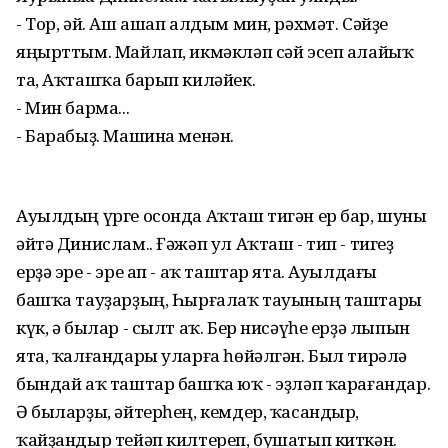
- Тор, әй. Аш ашап алдым мин, рәхмәт. Сәйҙе
яңырттым. Майлап, икмәкләп сәй эсеп алайыҡ
та, Аҡташҡа барып киләйек.
- Мин барма...
- Барабыҙ. Машина менән.
Ауылдың үрге осонда Аҡташ тигән ер бар, шуны
әйтә Динислам.. Ғәжәп ул Аҡташ - тип - тигеҙ
ерҙә эре - эре ап - аҡ таштар ята. Ауылдағы
башҡа тауҙарҙың, Һырғалаҡ тауының таштары
күк, ә былар - сылт аҡ. Бер нисәүһе ерҙә лыпын
ята, ҡалғандары уларға һөйәлгән. Был тирәлә
бындай аҡ таштар башҡа юҡ - эҙләп ҡарағандар.
Ә быларҙы, әйтерһең, кемдер, ҡасандыр,
ҡайҙандыр тейәп килтереп, бушатып киткән.