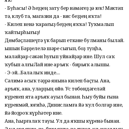
- Буһасы! Ә һеҙҙең зату бер нәмәгеҙ ҙә юҡ! Мәктәп
тә, клуб та, магазин да - вис беҙҙең яҡта!
- Килеп кенә ҡарағыҙ беҙҙең яҡҡа! Туҡмалып
ҡайтырһығыҙ!
Дөмбәҫләшеүгә үк барып еткәне булманы былай.
Ҡышын Бәрҙелелә шәре сығып, боҙ туңһа,
малайҙар сәкән һуғып уйнайҙар ине. Шул саҡ
ҡубып алғыЛай ине аръяҡ - бирьяҡ алышы.
- Э-эй...Балалыҡ инде....
Сәлимә асыҡ тәҙрә янына килеп баҫты. Ана,
аръяҡ, ана, уларҙың өйө. Ус төбөндәгеләй
күренеп ята аръяҡ ауыл бынан. Һыу буйы ғына
күренмәй, юғиһә, Динисламға йә ҡул болғар ине,
йә йоҙроҡ күрһәтер ине.
Ана, Һырғалаҡ тауы. Ул да яҡшы күренә бынан.
Ә ул аръяҡта ла, бирьяҡта ла түгел, ул ауылдың