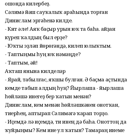
ошонда килербеҙ.
Сәлимә йәш сауҡалыҡ араһында торған
Динислам эргәһенә килде.
- Кит әле! Аяҡ баҫыр урын юҡ та баһа. Ҡайҙан
күреп ҡалдың был ерҙе?
- Юҡты эҙләп йөрөгәндә, килеп юлыҡтым.
- Таптыңмы һуң юҡ нәмәңде?
- Таптым, әй!
Аҡташ янына килделәр
- Ярай, табылғас, яҡшы булған. Ә баҫма аҫтында
кемде табып алдың һуң? Йырлаша - йырлаша
һөйләшә инегеҙ бер ҡатын менән?
Динислам, кем менән һөйләшкәнен онотҡан,
тиерһең, аптырап Сәлимәгә ҡарап торҙо.
- Иҫемдә лә иҫемдә, ти инең дә баһа. Оноттоң да
ҡуйҙыңмы? Кем ине ул ҡатын? Тамараң инеме