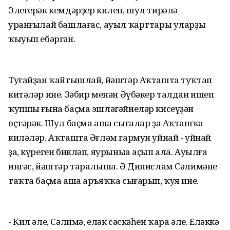
Элегерәк кемдәрҙер килеп, шул тирәлә
уранғылай башлағас, ауыл ҡарттары уларҙы
ҡыуып ебәргән.
Туғайҙан ҡайтышлай, йәштәр Аҡташта туҡтап
китәләр ине. Зәбир менән Әүбәкер талдан ишеп
ҡупшы ғына баҫма эшләгәйнеләр кисеүҙән
өҫтәрәк. Шул баҫма аша сығалар ҙа Аҡташҡа
киләләр. Аҡташта Әғләм гармун уйнай - уйнай
ҙа, күреген бикләп, яурыныа аҫып ала. Ауылға
ингәс, йәштәр таралыша. Ә Динислам Сәлимәне
таҡта баҫма аша аръяҡҡа сығарып, ҡуя ине.
- Кил әле, Сәлимә, еләк сәскәһен ҡара әле. Еләккә