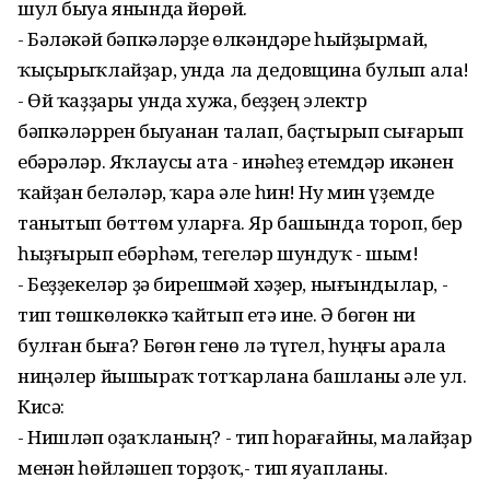
шул быуа янында йөрөй.
- Бәләкәй бәпкәләрҙе өлкәндәре һыйҙырмай,
ҡыҫырыҡлайҙар, унда ла дедовщина булып ала!
- Өй ҡаҙҙары унда хужа, беҙҙең электр
бәпкәләррен быуанан талап, баҫтырып сығарып
ебәрәләр. Яҡлаусы ата - инәһеҙ етемдәр икәнен
ҡайҙан беләләр, ҡара әле һин! Ну мин үҙемде
танытып бөттөм уларға. Яр башында тороп, бер
һыҙғырып ебәрһәм, тегеләр шундуҡ - шым!
- Беҙҙекеләр ҙә бирешмәй хәҙер, нығындылар, -
тип төшкөлөккә ҡайтып етә ине. Ә бөгөн ни
булған быға? Бөгөн генө лә түгел, һуңғы арала
ниңәлер йышыраҡ тотҡарлана башланы әле ул.
Кисә:
- Нишләп оҙаҡланың? - тип һорағайны, малайҙар
менән һөйләшеп торҙоҡ,- тип яуапланы.