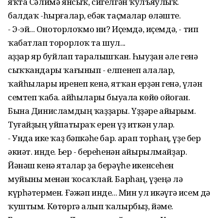
яҡта Сәлимә янсыҡ, сигелгән ҡулъяулыҡ.
балдаҡ -һырғалар, ебәк таҫмалар өләште.
- Э-эй... Оноторлоҡмо ни? Иҫемдә, иҫемдә, - тип
ҡабатлап торорлоҡ та шул...
Ҡаҙҙар яр буйлап таралышҡан. Һыуҙан әле генә
сыҡҡандары ҡағынып - елпенеп алалар,
ҡайһылары иренеп кенә, ятҡан ерҙән генә, үлән
семтеп ҡаба. Ҡайһылары быуала көйө ойоған.
Бына Динисламдың ҡаҙҙары. Үҙҙәре айырым.
Туғайҙың уйпатыраҡ ерен үҙ иткән улар.
- Унда ике ҡаҙ бәпкәһе бар. Ҡарап торһаң, үҙе бер
әкиәт. инде. Ьер - береһенән айырылмайҙар.
Йәнәш кенә яталар ҙа берәүһе икенсеһен
муйыны менән ҡосаҡлай. Барһаң, үҙеңә лә
күрһәтермен. Ғәжәп инде... Мин ул икәүгә исем дә
ҡуштым. Көтөргә алып ҡалырбыҙ, йәме.