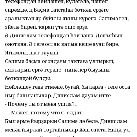
телефондан һөйләшеп, күләгәлә, йәшел
сирәмдә, ң Баҫма таҡтаһы бөткән ерҙәге
аралыҡтан яр буйы ы яҡшы күренә. Сәлимә гел,
эйелә биреп, ҡарап үтә ошо ерҙе.
Ә Динислам телефондан һөйләшә. Донъяһын
онотҡан. Ә теге остан ҡатын кеше яуап бирә.
Яғымлы, шат тауыш.
Сәлимә баҫма осондағы таҡтаға ултырып,
аяҡтарын ергә терәне - ниңәлер быуыны
бөткәндәй булды.
Һөйләшеү генә етмәне, буғай, быларға - теге оста
йыр башланылар. Динислам дауам итте:
- Почему ты от меня ушла?..
-... Может, потому что я- слдат...
Был әрме йырҙарын Сәлимә лә белә. Динислам
менән йырлай торғайнылар йәш саҡта. Ниңә, ул