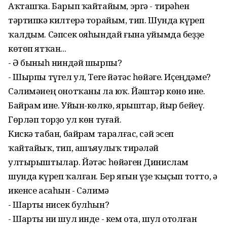
Аҡташҡа. Барып ҡайтайым, эргә - тирәһен
тәртипкә килтерә торайым, тип. Шунда күреп
ҡалдым. Сәпсек ояһындай ғына уйымда беҙҙе
көтөп ятҡан...
- Ә быныһ ниндәй шырпы?
- Шырпы түгел ул, Теге йәтәс һөйәге. Иҫеңдәме?
Сәлимәнең онотҡаны ла юҡ. Йәштәр көнө ине.
Байрам ине. Уйын-көлкө, ярыштар, йыр бейеү.
Гөрләп торҙо ул көн туғай.
Кискә табан, байрам таралғас, сәй эсеп
ҡайтайыҡ, тип, ашъяулыҡ тирәләй
ултырыштылар. Йәтәс һөйәген Динислам
шунда күреп ҡалған. Бер яғын үҙе ҡыҫып тотто, ә
икенсе асаһын - Сәлимә
- Шарты нисек булһын?
- Шарты ни шул инде - кем ота, шул отолған