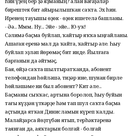
һин үҙең бер ҙә яҙманың? Ҡалай вәғәҙәләр
бирештек бит айырылышҡан саҡта. Эх һин.
Иренең тауышы өҙөк - өҙөк ишетелә башланы.
- Әә... Ммм.. Ну... Эйе - эйе... Ю-уҡ!
Сәлимә баҫма буйлап, ҡайтыр яҡҡа ыңғайланы.
Ашаған еренә мал да ҡайта, ҡайтыр әле. Һыу
буйлап эҙләп йөрөмәҫ бит инде. Йылғаға
барғанын да әйтмәҫ,
Бая, өйҙә саҡта шылтыратҡанда, абонент
телефондан һөйләшә, тиҙәр ине, шунан бирле
һөйләшәме ни был абонент? Кит әле...
Баҫманы сыҡҡас, артына боролоп, һыу буйын
тағы күҙҙән үткәрҙе һәм тап шул саҡта баҫма
аҫтында ятҡан Динисламын күреп ҡалды.
Малайҙарса йөҙтүбән ятып, терһәктәренә
таянған да, аяҡтарын болғай - болғай