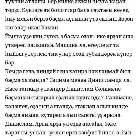
туҡтай атланы. Бер килке аҡҡан һыуға ҡарап
торҙо. Күктәге аҡ болоттар бала саҡтағы кеүек,
һыу менән бергә баҫма аҫтынан үтә сығып, йөҙөп
китәләр икән һаман.
Йылға үҙе киң түгел. ә баҫма оҙон - ике ярҙан аша
үткәреп һалынған. Машина ла, егеүле ат та
һыйып үтерлек, тик улар өсөн түбәндәрәк күпер
бар.
Кемдә генә, ниндәй генә хәтирә һаҡланмай был
баҫма хаҡында? Сәлимә менән Динисламда ла.
Нисә тапҡыр үткәндер Динислам Сәлимәне
баҫманан сығарып оҙатып ҡуйғанда?..Сәлимәне,
кәләшен, оҙатып алғанда, етәкләп алып килде
баҫма янына, күтәреп алып сыҡты үҙ ярына
Динислам. Арғы ярҙа ул еҙнә аҡсаһы, бәке
таратты, услап - услап ергә кәнфит һипте, ә был