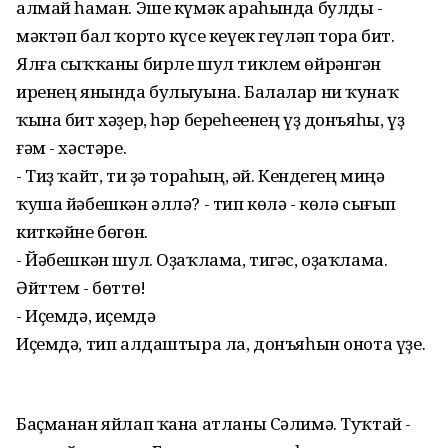
алмай һаман. Эше күмәк араһында булды -
мәктәп бал ҡорто күсе кеүек геүләп тора бит.
Ялға сыҡҡаны бирле шул тиклем өйрәнгән
иренең янында булыуына. Балалар ни ҡунаҡ
ҡына бит хәҙер, һәр береһеенең үҙ донъяһы, үҙ
ғәм - хәстәре.
- Тиҙ ҡайт, ти ҙә тораһың, әй. Кендегең миңә
ҡуша йәбешкән әллә? - тип көлә - көлә сығып
киткәйне бөгөн.
- Йәбешкән шул. Оҙаҡлама, тигәс, оҙаҡлама.
Әйттем - бөттө!
- Иҫемдә, иҫемдә
Иҫемдә, тип алдаштыра ла, донъяһын онота үҙе.
Баҫманан яйлап ҡана атланы Сәлимә. Туҡтай -