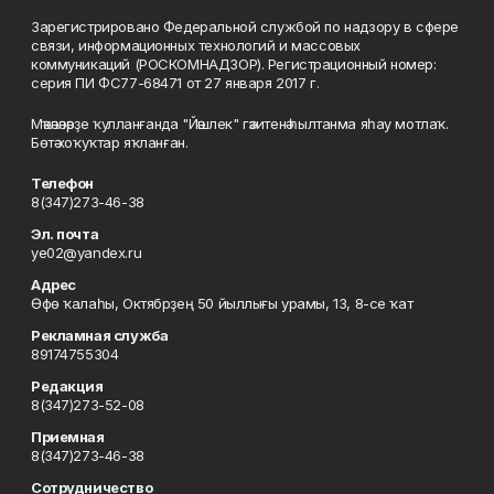
Зарегистрировано Федеральной службой по надзору в сфере
связи, информационных технологий и массовых
коммуникаций (РОСКОМНАДЗОР). Регистрационный номер:
серия ПИ ФС77-68471 от 27 января 2017 г.
Мәҡәләләрҙе ҡулланғанда "Йәшлек" гәзитенә һылтанма яһау мотлаҡ.
Бөтә хоҡуҡтар яҡланған.
Телефон
8(347)273-46-38
Эл. почта
ye02@yandex.ru
Адрес
Өфө ҡалаһы, Октябрҙең 50 йыллығы урамы, 13, 8-се ҡат
Рекламная служба
89174755304
Редакция
8(347)273-52-08
Приемная
8(347)273-46-38
Сотрудничество