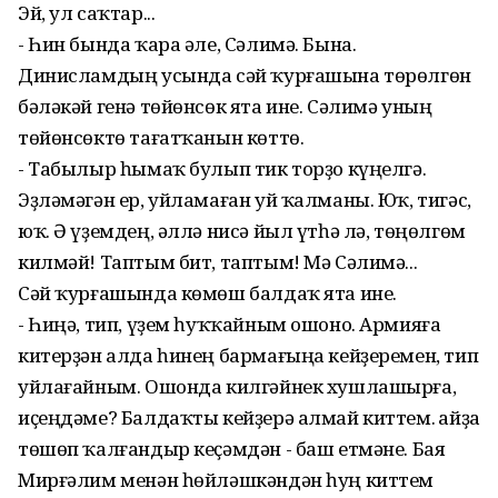
Эй, ул саҡтар...
- Һин бында ҡара әле, Сәлимә. Бына.
Динисламдың усында сәй ҡурғашына төрөлгөн
бәләкәй генә төйөнсөк ята ине. Сәлимә уның
төйөнсөктө тағатҡанын көттө.
- Табылыр һымаҡ булып тик торҙо күңелгә.
Эҙләмәгән ер, уйламаған уй ҡалманы. Юҡ, тигәс,
юҡ. Ә үҙемдең, әллә нисә йыл үтһә лә, төңөлгөм
килмәй! Таптым бит, таптым! Мә Сәлимә...
Сәй ҡурғашында көмөш балдаҡ ята ине.
- Һиңә, тип, үҙем һуҡҡайным ошоно. Армияға
китерҙән алда һинең бармағыңа кейҙеремен, тип
уйлағайным. Ошонда килгәйнек хушлашырға,
иҫеңдәме? Балдаҡты кейҙерә алмай киттем. Ҡайҙа
төшөп ҡалғандыр кеҫәмдән - баш етмәне. Бая
Мирғәлим менән һөйләшкәндән һуң киттем