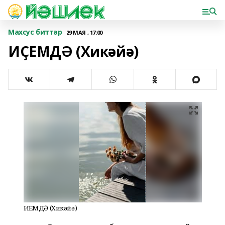
Махсус биттәр
29 МАЯ , 17:00
ИҪЕМДӘ (Хикәйә)
ИҪЕМДӘ (Хикәйә)