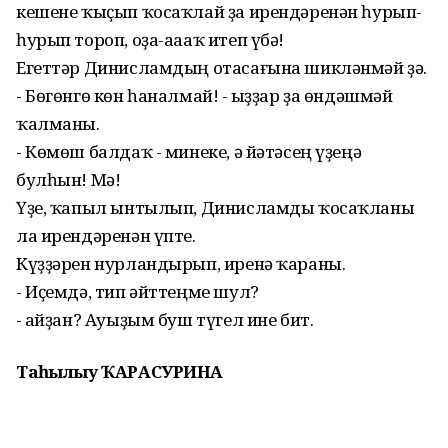
кешене ҡыҫып ҡосаҡлай ҙа ирендәренән һурып-
һурып тороп, оҙа-аааҡ итеп үбә!
Егеттәр Динисламдың отасағына шикләнмәй ҙә.
- Бөгөнгө көн һаналмай! - Ҡыҙҙар ҙа өндәшмәй
ҡалманы.
- Көмөш балдаҡ - минеке, ә йәтәсең үҙеңә
булһын! Мә!
Үҙе, ҡапыл ынтылып, Динисламды ҡосаҡланы
ла ирендәренән үпте.
Күҙҙәрен нурландырып, иренә ҡараны.
- Иҫемдә, тип әйттеңме шул?
- Ҡайҙан? Ауыҙым буш түгел ине бит.
Таңһылыу ҠАРАСУРИНА