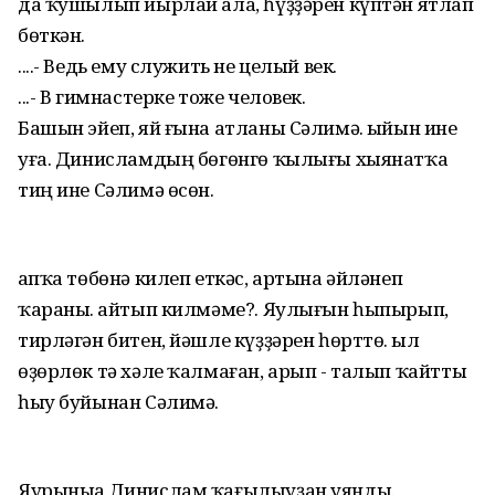
да ҡушылып йырлай ала, һүҙҙәрен күптән ятлап
бөткән.
....- Ведь ему служить не целый век.
...- В гимнастерке тоже человек.
Башын эйеп, яй ғына атланы Сәлимә. Ҡыйын ине
уға. Динисламдың бөгөнгө ҡылығы хыянатҡа
тиң ине Сәлимә өсөн.
Ҡапҡа төбөнә килеп еткәс, артына әйләнеп
ҡараны. Ҡайтып килмәме?. Яулығын һыпырып,
тирләгән битен, йәшле күҙҙәрен һөрттө. Ҡыл
өҙөрлөк тә хәле ҡалмаған, арып - талып ҡайтты
һыу буйынан Сәлимә.
Яурыныа Динислам ҡағылыуҙан уянды.