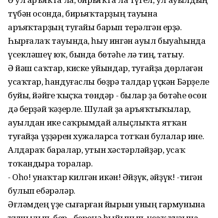
түбән осонда, бирьяҡтарҙың тауына
аръяҡтарҙың туғайы барып терәлгән ерҙә.
Һырғалаҡ тауында, һыу ингән ауыл быуаһында
үсекләшеү юҡ, бында бөтәһе лә тиң, татыу.
Ә йәш саҡтар, киске уйындар, туғайҙа дөрләгән
усаҡтар, һандуғаслы бөҙрә талдар үҫкән Бәрҙеле
буйы, йәйге ҡыҫҡа төндәр - былар ҙа бөтәһе өсөн
дә берҙәй ҡәҙерле. Шулай ҙа аръяҡтыҡылар,
ауылдан ике саҡрымдай алыҫлыҡта ятҡан
туғайҙа үҙҙәрен хужаларса тотҡан булалар ине.
Алдараҡ баралар, утын хәстәрләйҙәр, усаҡ
тоҡандыра торалар.
- Оһо! Ҡунаҡтар килгән икән! Әйҙүк, әйҙүк! -тигән
булып ебәрәләр.
Әғләмдең үҙе сығарған йырын уның гармунына
ҡушылып, бер - береңә һыйынып, усаҡ ҡуҙына