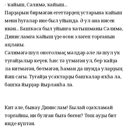
- ҡайыш, Сәлимә, ҡайыш...
Парҙарын бирмәгән егеттәрҙең устарына ҡайыш
менн һуғалар ине был уйында. Ә ул ана нисек
икән... Башҡаса был уйынға ҡатышманы Сәлимә,
Динисламға ҡайыш үҙе өсөн эләгеп торғанын
аңланы.
Сәлимәгә шул онотолмаҫ мәлдәр әле лә шул уҡ
туғайҙалыр кеүек. Һис тә үтмәгән ул, бер ҡайҙа
ла китмәгән, бөтмәгән, һаман да шунда уларҙың
йәш сағы. Туғайҙа усаҡтарҙы башҡалар яҡһа ла,
башҡа йырҙар йырланһа ла.
Кит әле, бынау Динислам! Былай оҙаҡламай
торғайны, ни булған быға бөгөн? Төш ауҙы бит
инде күптән.