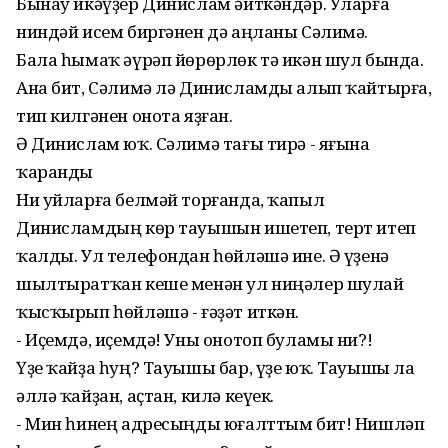
Бынау икәүҙер Динислам әйткәндәр. Уларға
ниндәй исем биргәнен дә аңланы Сәлимә.
Бала һымаҡ әүрәп йөрөрлөк тә икән шул бында.
Ана бит, Сәлимә лә Динисламды алып ҡайтырға,
тип килгәнен онота яҙған.
Ә Динислам юҡ. Сәлимә тағы тирә - яғына
ҡаранды
Ни уйларға белмәй торғанда, ҡапыл
Динисламдың көр тауышын ишетеп, терт итеп
ҡалды. Ул телефондан һөйләшә ине. Ә үҙенә
шылтыратҡан кеше менән ул ниңәлер шулай
ҡысҡырып һөйләшә - ғәҙәт иткән.
- Иҫемдә, иҫемдә! Уны онотоп буламы ни?!
Үҙе ҡайҙа һуң? Тауышы бар, үҙе юҡ. Тауышы ла
әллә ҡайҙан, аҫтан, килә кеүек.
- Мин һинең адресыңды юғалттым бит! Нишләп