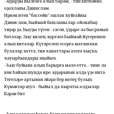
- Ҡаҙҙарҙы йылғаға алып барам, - тип киткәйне,
оҙаҡланы Динислам.
Иркен итеп "бассейн" эшләп ҡуйғайны
Динислам, һыймай башланылар. Ҡойонабыҙ
тиҙәр ҙә, һыуҙы түгеп - сәсеп, үҙҙәре лә бысранып
бөтәләр. Зыу килеп, кәртәгә һыймай йүгерешеп
алып китәләр. Күтәрелеп осорға маташҡан
булалар хатта, тик ҡанаттары әлегә ҡыҫҡа,
ҡауырһындары шыйыҡ.
- Һыу буйына алып барырға мәле етте, - тине лә
көн һайын шунда ире. Ҡаҙҙарынан алда үҙе китә.
Тегеләре артынан эйәрә бер көтөү булып.
Күмәктәр шул - быйыл да ҡырҡты алдылар.
Кәрәк бит
- Һин уларҙың һыуҙа баҫтырышҡандарын,