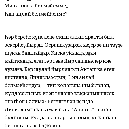
Мин аңлата белмәйемме,,
Һин аңлай белмәйһеңме?
Һәр береһе күңеленә яҡын алып, яратты был
эскерһеҙ йырҙы. Осрашыуҙарҙы хәҙер ҙә иң тәүҙә
шунан башлайҙар. Киске уйындарҙан
ҡайтҡанда, егеттәр генә йырлап инәләр ине
ауылға. Бер шулай йырлашып Аҡташҡа етеп
килгәндә, Динисламдың "Һин аңлай
белмәйһеңдер," - тип ҡолағына шыбырлап,
ҡулдарын ныҡ итеп түшенә ҡыҫҡанын нисек
онотһон Сәлимә? Бөгөнгөләй иҫендә.
Динисламға ҡарамай ғына "Алйот..." - тигән
булғайны, ҡулдарын тартып алып, ут ҡапҡан
бит остарына баҫҡайны.