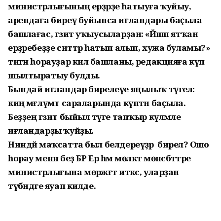
министрлығының ерҙәрҙе һатыуға ҡуйыу,
арендаға биреү буйынса иғландары баҫыла
башлағас, гәзит уҡыусыларҙан: «Йәшәп ятҡан
ерҙәребеҙҙе ситтәр һатып алып, хужа буламы?»
тигән һорауҙар килә башланы, редакцияға күп
шылтыратыу булды.
Бындай иғландар бирелеүе яңылыҡ түгел:
киң мәғлүмәт сараларында күптән баҫыла.
Беҙҙең гәзит быйыл тәүге тапҡыр күләмле
иғландарҙы ҡуйҙы.
Ниндәй маҡсатта был белдереүҙәр бирелә? Ошо
һорау менән беҙ БР Ер һәм мөлкәт мөнәсәбәттәре
министрлығына мөрәжәғәт иткәс, уларҙан
түбәндәге яуап килде.