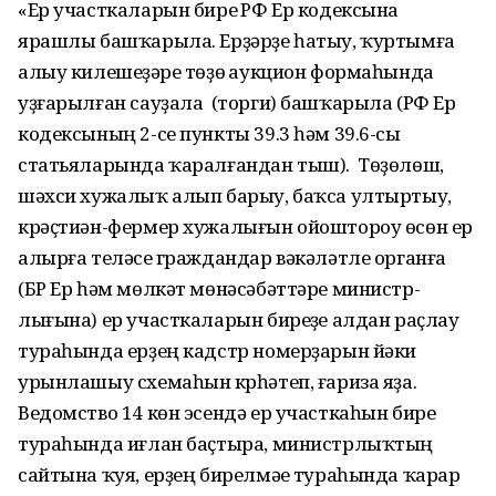
«Ер участкаларын биреү РФ Ер кодексына
ярашлы башҡарыла. Ерҙәр­ҙе һатыу, ҡуртымға
алыу килешеү­ҙәре төҙөү аукцион формаһында
уҙғарылған сауҙала (торги) баш­ҡарыла (РФ Ер
кодек­сының 2-се пункты 39.3 һәм 39.6-сы
статьяларында ҡа­ралғандан тыш). Төҙөлөш,
шәхси хужалыҡ алып барыу, баҡса ултыртыу,
крәҫтиән-фермер ху­жа­лығын ойоштороу өсөн ер
алырға теләүсе граждандар вәкәләтле ор­ганға
(БР Ер һәм мөлкәт мөнә­сәбәттәре министр­
лығына) ер участкаларын биреүҙе алдан раҫлау
тура­һында ерҙең кадстр номер­ҙарын йәки
урынлашыу схемаһын күрһәтеп, ғариза яҙа.
Ведомство 14 көн эсендә ер участкаһын биреү
тура­һында иғлан баҫтыра, ми­нистрлыҡтың
сайтына ҡуя, ерҙең бирелмәүе ту­раһында ҡарар