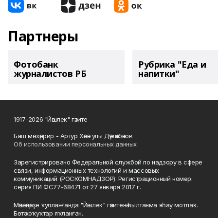
Партнеры
Фотобанк
Рубрика "Еда и
журналистов РБ
напитки"
1917-2026 "Йәшлек" гәзите
Баш мөхәррир - Артур Хәсән улы Дәүләтбәков
Об использовании персональных данных
Зарегистрировано Федеральной службой по надзору в сфере
связи, информационных технологий и массовых
коммуникаций (РОСКОМНАДЗОР). Регистрационный номер:
серия ПИ ФС77-68471 от 27 января 2017 г.
Мәҡәләләрҙе ҡулланғанда "Йәшлек" гәзитенә һылтанма яһау мотлаҡ.
Бөтә хоҡуҡтар яҡланған.