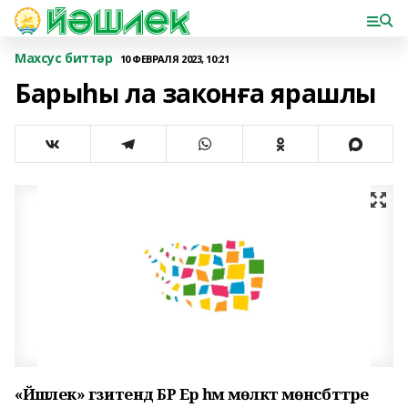
Махсус биттәр
10 ФЕВРАЛЯ 2023, 10:21
Барыһы ла законға ярашлы
«Йәшлек» гәзитендә БР Ер һәм мөлкәт мөнә­сәбәттәре