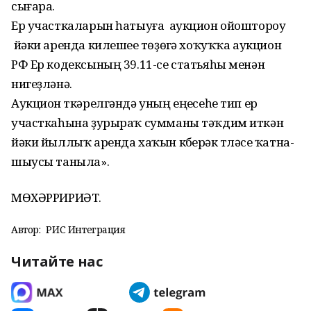
сығара.
Ер участкаларын һатыуға аукцион ойоштороу
йәки аренда килешеүе төҙөүгә хоҡуҡҡа аукцион
РФ Ер кодексының 39.11-се ста­тьяһы менән
нигеҙләнә.
Аукцион үткәрелгәндә уның еңеүсеһе тип ер
участкаһына ҙурыраҡ сумманы тәҡдим иткән
йәки йыллыҡ аренда хаҡын кү­берәк түләүсе ҡатна­
шыусы таныла».
МӨХӘРРИРИӘТ.
Автор:
РИС Интеграция
Читайте нас