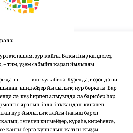
рала:
 уртаҡлашам, ҙур ҡайғы. Ваҡытһыҙ килдегеҙ,
р, – тим, үҙем сабыйға ҡарап йылмаям.
ҙең дә эш... – тине хужабикә. Күҙендә, йөҙөндә ни
ышынан ниндәйҙер йылылыҡ, нур бөркөлә. Бар
ендә лә, күҙ һирпеп алыуында ла барыбер һәр
ормошто яратып бала баҡҡандан, кинәнеп
лған нур-йылылыҡ ҡайғы-һағыш бәреп
алып, түгелеп китмәйҙер, күрәһең, киреһенсә,
се ҡайғы бергә ҡушылып, ҡатын-ҡыҙҙың