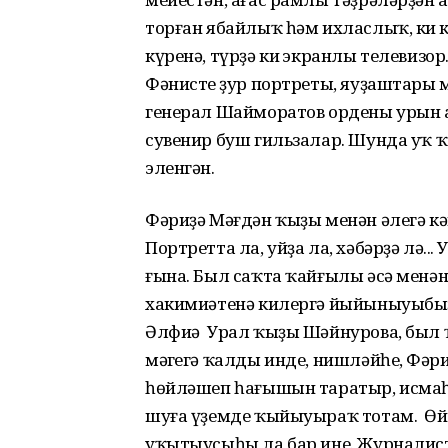
торған ябайлыҡ һәм ихласлыҡ, киң кү
күренә, түрҙә киң экранлы телевиз
Фәнистең ҙур портреты, яуҙаштары 
генерал Шайморатов ордены урын а
сувенир буш гильзалар. Шунда уҡ ҡа
эленгән.
Фәриҙә Мәғдән ҡыҙы менән әлегә кә
Портретта ла, уйҙа ла, хәбәрҙә лә..
ғына. Был саҡта ҡайғылы әсә менән 
хакимиәтенә килергә йыйыныуыбыҙ
Әлфиә Урал ҡыҙы Шәйнурова, был ҡай
мәңгегә ҡалды инде, нишләйһең, Фәри
һөйләшеп һағышын таратыр, исмаһа
шуға үҙемде ҡыйыуыраҡ тотам. Өйҙ
уҡытыусыһы ла бар ине. Журналист к