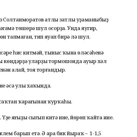
из Солтанморатов атлы затлы уҙаманыбыҙ
ңгәмә төшөрә шул осорҙа. Унда яугир,
өн тапмаған, тип яуап бирә лә шул.
сәре һис китмәй, тыныс ҡына өләсәһенә
ңғы көндәрҙә уларҙың тормошонда ауыр хәл
нән аңлай, тоя торғандыр.
не әсә улы хаҡында.
 саҡтан ҡараңғынан ҡурҡаһың.
Үҙе яңғыҙы сығып китә ине, йөрөп ҡайта ине.
лем барып етә. Ә ара бик йыраҡ – 1-1,5