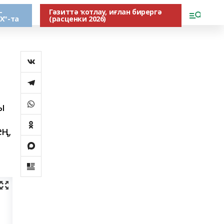
-
Гәзиттә ҡотлау, иғлан бирергә
Х"-та
(расценки 2026)
ы
ең,