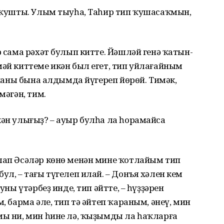
п ҡушты. Улым тыуһа, Таһир тип ҡушасаҡмын,
р сама рәхәт булып китте. Йәшләй генә ҡатын-
мәй киттеме икән был егет, тип уйлағайным
ң ҡаны бына алдымда йүгереп йөрөй. Тимәк,
мәгән, тим.
кән улығыҙ? – ауыр булһа ла һорамайса
ллап Әсәләр көнө менән мине ҡотлайым тип
ул, – тағы түгелеп илай. – Донъя хәлен кем
уны үтәрбеҙ инде, тип әйтте, – һүҙҙәрен
, барма әле, тип тә әйтеп ҡараным, әнеү, мин
мы ни, мин һине лә, ҡыҙымды ла һаҡларға