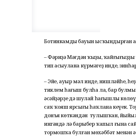
Ботинкамдың бауын ысҡындырған а
– Фәриҙә Мәғдән ҡыҙы, ҡайғығыҙҙы
тип асыулана күрмәгеҙ инде, зинһа
– Эйе, ауыр мәл инде, нишләйһең, һеҙ
тиклем һағыш булһа ла, бар булм
әсәйҙәрҙең дә шулай һағышлы көлөү
саҡ ҡояш ярсығы һаҡлана кеүек. Т
донъя көткәндән тулышҡан, йыйы
ингәндә лә барыбер ҡапыл ғына сайҡ
тормошҡа булған мөхәббәт менән ә