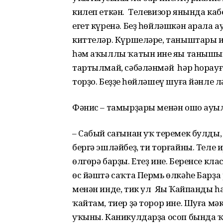
килеп еткән. Телевизор янында каб
егет күренә. Беҙ һөйләшкән арала 
киттеләр. Күршеләре, таныштары и
һәм аҡыллы ҡатын ине яңы танышым,
тартылмай, сәбәләнмәй һәр һорауға
торҙо. Беҙҙең һөйләшеү шуға йәнле 
Фәнис – тамырҙары менән ошо ауыл
– Сабый сағынан уҡ теремек булды, у
бергә эшләйбеҙ, ти торғайны. Теле
өлгөрә барҙы. Етеҙ ине. Беренсе кла
өс йәштә саҡта Пермь өлкәһе Барҙа
менән инде, тик ул Яңы Ҡайпанды 
ҡайтам, тиер ҙә торор ине. Шуға мә
уҡыны. Каникулдарҙа осоп бында ҡ