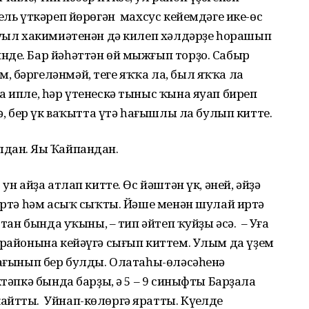
ель үткәреп йөрөгән махсус кейемдәге ике-өс
ауыл хакимиәтенән дә килеп хәлдәрҙе һорашып
нде. Бар йәһәттән өй мыжғып торҙо. Сабыр
 бәргеләнмәй, теге яҡҡа ла, был яҡҡа ла
 ипле, һәр үтенескә тыныс ҡына яуап биреп
лә, бер үк ваҡытта үтә һағышлы ла булып китте.
дан. Яңы Ҡайпандан.
н айҙа атлап китте. Өс йәштән үк, әней, әйҙә
 иртә һәм асыҡ сыҡты. Йәше менән шулай иртә
стан бында уҡыны, – тип әйтеп ҡуйҙы әсә. – Уға
 районына кейәүгә сығып киттем. Улым да үҙем
һағынып бер булды. Олатаһы-өләсәһенә
ктәпкә бында барҙы, ә 5 – 9 синыфты Барҙала
айтты. Уйнап-көлөргә яратты. Күңелде