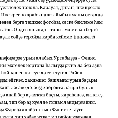
ңеллелек тойола. Карауат, диван , ике кресло
ор. Ике кресло араһындағы йыйылмалы өҫтәлдә
менән бергә төшкән фотоһы, сәскә бәйләме һәм
лған. Орден янында – танытма менән бергә
ҙаҡ сөйҙә геройҙың хәрби кейеме (пинжәге)
нәфиҙәрҙә урын алабыҙ. Уртабыҙҙа – Фәнис.
. Уны мәңгелек йортона һалыуҙарына ла бер аҙна
һөйләшеп китеүе лә еңел түгел. Район
ҙы әйткәс, хакимиәт башлығы урынбаҫары
ғы әсәнең дә, беҙҙең йөрәктә лә яра булып
ҙә апай бер аҙ аяҡҡа баҫты, киреһенсә, килегеҙ,
м, тип бер аҙ күңелде тынысландырғайны,
ә Фәриҙә апайҙан тыш Фәнистең тәүге
илә, тип хәбәр иткәс, ул район үҙәгенән