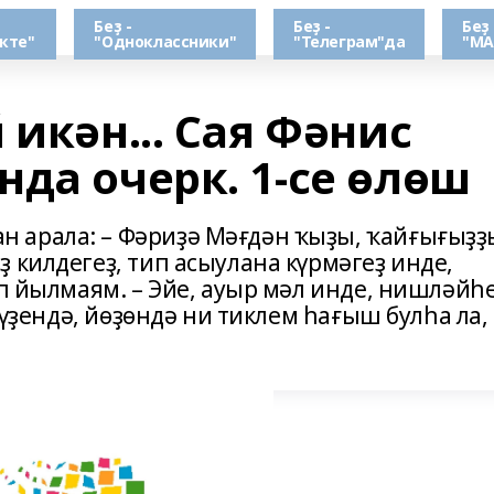
Беҙ -
Беҙ -
Беҙ 
кте"
"Одноклассники"
"Телеграм"да
"МА
 икән... Сая Фәнис
да очерк. 1-се өлөш
 арала: – Фәриҙә Мәғдән ҡыҙы, ҡайғығыҙҙ
 килдегеҙ, тип асыулана күрмәгеҙ инде,
ап йылмаям. – Эйе, ауыр мәл инде, нишләйһ
 Күҙендә, йөҙөндә ни тиклем һағыш булһа ла,