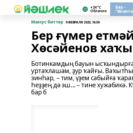
Беҙ -
+24 °С
Облачно
"Вконта
Махсус биттәр
9 ФЕВРАЛЯ 2023, 16:59
Бер ғүмер етмәй
Хөсәйенов хаҡын
Ботинкамдың бауын ысҡындырған
уртаҡлашам, ҙур ҡайғы. Ваҡытһыҙ
зинһар, – тим, үҙем сабыйға ҡар
һеҙҙең дә эш... – тине хужабикә.
бар б