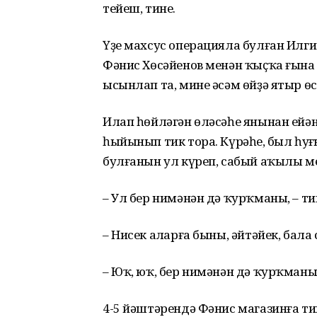
тейеш, тине.
Үҙе махсус операцияла булған Илг
Фәнис Хөсәйенов менән ҡыҫҡа ғына ә
ысынлап та, мине әсәм өйҙә ятыр өс
Илап һөйләгән өләсәһе янынан ейән
һыйынып тик тора. Күрәһең, был һу
булғанын ул күреп, сабый аҡылы ме
– Ул бер нимәнән дә ҡурҡманы, – ти
– Нисек аңларға быны, әйтәйек, бала
– Юҡ, юҡ, бер нимәнән дә ҡурҡманы. 
4-5 йәштәрендә Фәнис магазинға тик