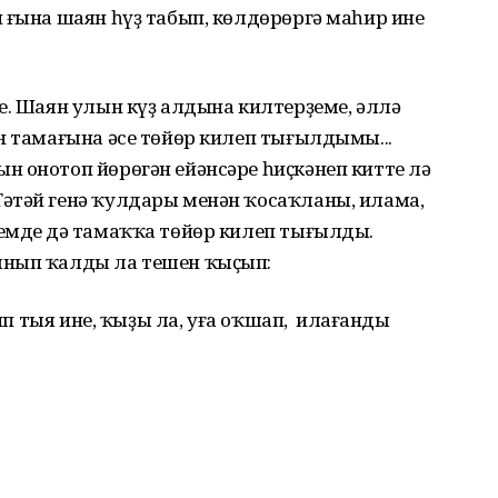
 ғына шаян һүҙ табып, көлдөрөргә маһир ине
е. Шаян улын күҙ алдына килтерҙеме, әллә
н тамағына әсе төйөр килеп тығылдымы...
н онотоп йөрөгән ейәнсәре һиҫкәнеп китте лә
әтәй генә ҡулдары менән ҡосаҡланы, илама,
емдең дә тамаҡҡа төйөр килеп тығылды.
ынып ҡалды ла тешен ҡыҫып:
тип тыя ине, ҡыҙы ла, уға оҡшап, илағанды