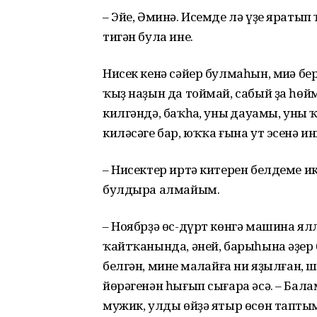
– Эйе, Әминә. Исемде лә үҙе яраты
тигән була ине.
Нисек кенә сәйер булмаһын, миңә бе
ҡыҙ наҙын да тоймай, сабый ҙа һөй
килгәндә, баҡһаң, уның дауамы, уны
киләсәге бар, юҡҡа ғына ут эсенә ин
– Нисектер иртә китерен белдеме и
булдыра алмайым.
– Ноябрҙә өс-дүрт көнгә машина я
ҡайтҡанында, әней, барыһына әҙер б
белгән, минең маңлайға ни яҙылған, ш
йөрәгенән һығып сығара әсә. – Балам
мужик, улды өйҙә ятыр өсөн таптың