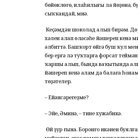
бөйөклөгө, илаһилығы ла йөҙөнә,
сыҡҡандай, миңә.
Кеҫәмдән шоколад алып бирәм. Дөр
хәлен аңлап өләсәһе йәшереп кенә ми
әлбиттә. Башҡорт өйгә буш ҡул мен
бер ергә лә туҡтарға форсат теймә
ҡаршы алып, бында ваҡытында алып
йәшереп кенә алам да балаға һонам,
төҙәтелер.
– Ейәнсәрегеҙме?
– Эйе, Әминә, – тине хужабикә.
Өй ҙур ғына. Боронғо икәнен буялғ
мейестән, ағас рамлы тәҙрәләрҙән аң