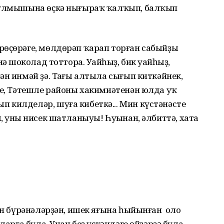
 булмышына өҫкә нығыраҡ ҡалҡып, балҡып
өҫөрәге, мөлдөрәп ҡарап торған сабыйҙың
ңә шоколад тоттора. Уңайһыҙ, бик уңайһыҙ,
ән инмәй ҙә. Таңғы алтыла сығып киткәйнек,
не, Тәтешле районы хакимиәтенән юлда уҡ
 килделәр, шуға кибеткә... Мин күстәнәсте
 уның нисек шатланыуы! Һуңынан, әлбиттә, хата
ан бүрәнәләрҙән, ишек яғына һыйынған оло
ларға була. Унан беҙ үҫкәндәге өйҙәрҙә була