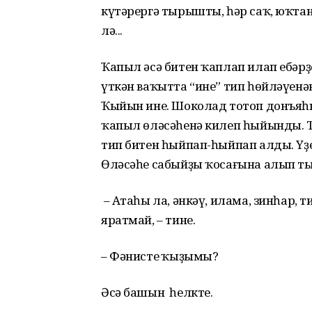
күтәрергә тырышты, һәр саҡ, юҡтан
лә...
Ҡапыл әсә битен ҡаплап илап ебәрҙ
үткән ваҡытта “ине” тип һөйләүенә
Ҡыйын ине. Шоколад тотоп донъяһы
ҡапыл өләсәһенә килеп һыйынды. Т
тип битен һыйпап-һыйпап алды. Үҙ
Өләсәһе сабыйҙы ҡосағына алып т
– Атаһы ла, әнкәү, илама, зинһар, 
яратмай, – тине.
– Фәнистең ҡыҙымы?
Әсә башын һелкте.