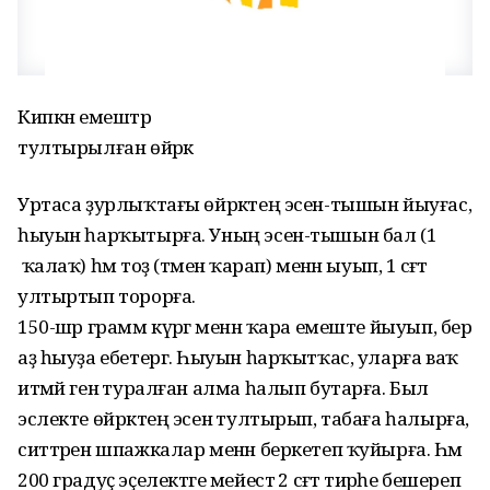
Кипкән емештәр
тултырылған өйрәк
Уртаса ҙурлыҡтағы өйрәктең эсен-тышын йыуғас,
һыуын һарҡытырға. Уның эсен-тышын бал (1
ҡалаҡ) һәм тоҙ (тәменә ҡарап) менән ыуып, 1 сәғәт
ултыртып торорға.
150-шәр грамм күрәгә менән ҡара емеште йыуып, бер
аҙ һыуҙа ебетергә. Һыуын һарҡытҡас, уларға ваҡ
итмәй генә туралған алма һалып бутарға. Был
эслекте өйрәктең эсенә тултырып, табаға һалырға,
ситтәрен шпажкалар менән беркетеп ҡуйырға. Һәм
200 градуҫ эҫелектәге мейестә 2 сәғәт тирәһе бешереп