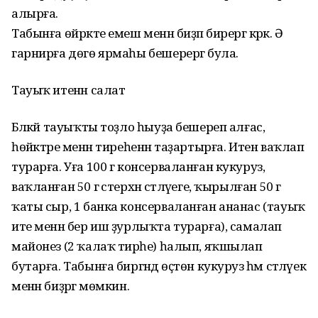
алырға.
Табынға өйрәкте емеш менән биҙәп бирергә кәрәк. Ә
гарнирға дөгө ярмаһы бешерергә була.
Тауыҡ итенән салат
Бәләкәй тауыҡты тоҙло һыуҙа бешереп алғас,
һөйәктәре менән тиреһенән таҙартырға. Итен ваҡлап
турарға. Уға 100 г консерваланған кукуруз,
ваҡланған 50 г әстерхән сәтләүеге, ҡырылған 50 г
ҡаты сыр, 1 банка консерваланған ананас (тауыҡ
ите менән бер иш ҙурлыҡта турарға), самалап
майонез (2 ҡалаҡ тирәһе) һалып, яҡшылап
бутарға. Табынға биргәндә өҫтөн кукуруз һәм сәтләүек
менән биҙәргә мөмкин.