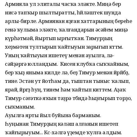
Армияла ул элиталы часҡа эләкте. Миңә бер
нисә тапҡыр шылтыратты, һөйләштек шунда
арлы-бирле. Армиянан яҙған хаттарының береһе
генә ҡулыма эләкте, ҡалғандарын әсәйем миңә
күрһәтмәй, йыртып ырғытҡан. Тимурҙың
хеҙмәтен тултырып ҡайтыуын зарығып көттөм.
Уның ҡайтыуын ишетеү менән ауылға, өлә­
сәйҙәргә юлландым. Кисен клубҡа сыҡ­ҡайным,
бер ҡыҙ яныма килде лә, беҙ Тимур менән йөрөйбөҙ,
тине. Эстән ут йотһам да, тыштан тыныс ҡалып,
ярай, йөрөгөҙ һуң, тинем һәм ҡайтып киттем. Аҙаҡ
Тимур сәғәткә яҡын тәҙрә төбөндә һыҙғырып торҙо,
сыҡманым.
Ауылға ярты йыл буйына барманым.
Һуңынан Тимурҙың кәләш алғанын ишетеп
ҡайғырыуым... Көс-хәлгә үҙемде ҡулға алдым.