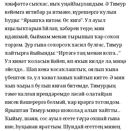
ҡиәфәттә сыҡҡас, ныҡ уңайһыҙландым. Ә Тимур
кейемгә иғтибар ҙа итмәне, күрешергә ҡулын
һуҙҙы: “Ярышҡа китәм. Өс көнгә”. Ул ауыл
яңылыҡтарын һөйләп, хәбәрен теҙҙе, мин
өндәшмәй, быймам менән тырышып ҡар соҡоп
торҙом. Ҙур ғына соҡорсоҡ хасил булғас, Тимур
ҡайтырға йыйынды: “Иртәгә таң менән юлға...”
Ул кинәт ҡоласын йәйеп, яп-яҡын килде лә, миңә
эйелде... Шәп кенә ҡосаҡлаштыҡ, оялып ҡына
үбештек тә, ул ҡанатланып ҡайтып китте. Ә мин
ҡып-ҡыҙыл булып янған битемде, Тимурҙың
тәме ҡалған ирен­дәремде өләсәй-олатайҙан
нисек йә­шерергә белмәй, ҡар көрәргә тотондом.
Ярыштан Тимур миңә шоколад алып ҡайтты...
Ҡыйыу, шаян, сос ауыл егете тәүҙә оҡшай ғына
ине, һуңынан яраттым. Шундай егеттең минең