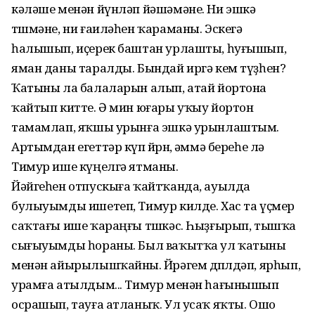
кәләше менән йүнләп йәшәмәне. Ни эшкә
төшмәне, ни ғаиләһен ҡараманы. Эскегә
һалышып, иҫерек баштан урлашты, һуғышып,
яман даны таралды. Бындай иргә кем түҙһен?
Ҡатыны ла балаларын алып, атай йортона
ҡайтып китте. Ә мин юғары уҡыу йортон
тамамлап, яҡшы урынға эшкә урынлаштым.
Артымдан егеттәр күп йөрөнө, әммә береһе лә
Тимур ише күңелгә ятманы.
Йәйгеһен отпускыға ҡайтҡанда, ауылда
булыуымды ишетеп, Тимур килде. Хас та үҫмер
саҡтағы ише ҡараңғы төшкәс. Һыҙғырып, тышҡа
сығыуымды һораны. Был ваҡытҡа ул ҡатыны
менән айырылыш­ҡайны. Йөрәгем дөпөлдәп, ярһып,
урамға атылдым... Тимур менән һағынышып
осрашып, тауға атланыҡ. Ул усаҡ яҡты. Ошо