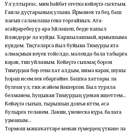
Ул ултырғас, мин һәйбәт егеткә кейәүгә сыҡтым.
Ғаилә дуҫтарының улына. Йөрө­мәнек тә беҙ, баш
ҡағып сәләмләшә генә торғайныҡ. Ата-
әсәйҙәребеҙ үҙ-ара һөй­ләшеп, беҙҙе ҡапыл
өйләндерҙе лә ҡуйҙы. Ҡаршылашмай, яҙмышыма
күндем. Тиҫ­тәләрсә йыл буйына Тимурҙы көтә
алмаҫ­мын кеүек тойолдо, мәлендә бала табырға
кәрәк, тип уйланым. Кейәүгә сыҡмаҫ борон
Тимурҙан бер генә хат алдым, нимә кәрәк, шуны
һорап исемлек ебәргәйне. Башҡа хаттары ла
булған ул, тик әсәйем йәшергән. Был турала
белмәнем, һуңынан Тимурҙың үҙенән ишеттем...
Кейәүгә сығып, тырышып донъя көттөм, әсә
булырға теләнем. Ләкин, үкенескә күрә, балаға
уҙманым...
Тормош мәшәҡәттәре менән ғүмерҙең үткәне лә