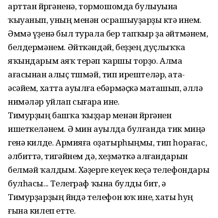
арттан йөрөгәненә, тормошомда булыуына
ҡыуанып, уның менән осрашыуҙарҙы көтә инем.
Әммә үҙенә был турала бер тапҡыр ҙа әйтмәнем,
белдермәнем. Әйткәндәй, беҙҙең дуҫлыҡ­ҡа
яҡындарым аяҡ терәп ҡаршы торҙо. Алма
ағасынан алыҫ төшмәй, тип ирештеләр, ата-
әсәйем, хатта ауылға ебәрмәҫкә маташып, әллә
нимәләр уйлап сығара ине.
Тимурҙың башҡа ҡыҙҙар менән йөрөгәнен
ишеткеләнем. Ә мин ауылда булғанда тик миңә
генә килде. Армияға оҙатырһыңмы, тип һорағас,
әлбиттә, ти­гәйнем дә, хеҙмәткә алғандарын
белмәй ҡалдым. Хәҙерге кеүек кеҫә телефондары
булһасы... Телеграф ҡына булды бит, ә
Тимурҙарҙың өйөндә телефон юҡ ине, хаты һуң
ғына килеп етте.