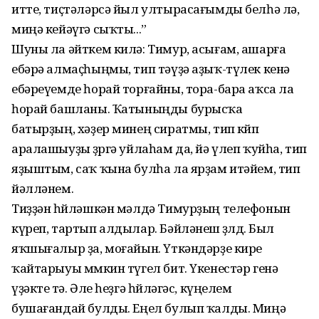
итте, тиҫтә­ләрсә йыл ултырасағымды белһә лә,
миңә кейәүгә сыҡты...”
Шуны ла әйткем килә: Тимур, асығам, ашарға
ебәрә алмаҫһыңмы, тип тәүҙә аҙыҡ-түлек кенә
ебәреүемде һорай тор­ғайны, тора-бара аҡса ла
һорай башланы. Ҡатыныңды бурысҡа
батырҙың, хәҙер минең сиратмы, тип көйөп
аралашыуҙы өҙөргә уйлаһам да, йә үлеп ҡуйһа, тип
яҙыштым, саҡ ҡына булһа ла ярҙам итәйем, тип
йәлләнем.
Тиҙҙән һөйләшкән мәлдә Тимурҙың телефонын
күреп, тартып алдылар. Бәй­ләнеш өҙөлдө. Был
яҡшығалыр ҙа, моға­йын. Үткәндәрҙе кире
ҡайтарыуы мөмкин түгел бит. Үкенестәр генә
үҙәкте өтә. Әле һеҙгә һөйләгәс, күңелем
бушағандай булды. Еңел булып ҡалды. Миңә