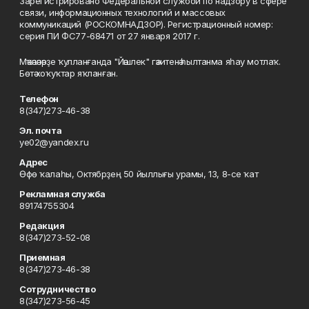
Зарегистрировано Федеральной службой по надзору в сфере
связи, информационных технологий и массовых
коммуникаций (РОСКОМНАДЗОР). Регистрационный номер:
серия ПИ ФС77-68471 от 27 января 2017 г.
Мәҡәләләрҙе ҡулланғанда "Йәшлек" гәзитенә һылтанма яһау мотлаҡ.
Бөтә хоҡуҡтар яҡланған.
Телефон
8(347)273-46-38
Эл. почта
ye02@yandex.ru
Адрес
Өфө ҡалаһы, Октябрҙең 50 йыллығы урамы, 13, 8-се ҡат
Рекламная служба
89174755304
Редакция
8(347)273-52-08
Приемная
8(347)273-46-38
Сотрудничество
8(347)273-56-45