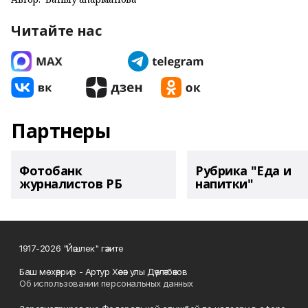
Читайте нас
Партнеры
Фотобанк
Рубрика "Еда и
журналистов РБ
напитки"
1917-2026 "Йәшлек" гәзите
Баш мөхәррир - Артур Хәсән улы Дәүләтбәков
Об использовании персональных данных