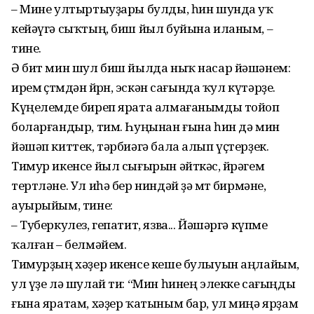
– Мине ултыртыуҙары булды, һин шунда уҡ
кейәүгә сыҡтың, биш йыл буйына иланым, –
тине.
Ә бит мин шул биш йылда ныҡ насар йәшәнем:
ирем өҫтөмдән йөрөнө, эскән сағында ҡул күтәрҙе.
Күңелемде биреп ярата алмағанымды тойоп
боларғандыр, тим. Һуңынан ғына һин дә мин
йәшәп киттек, тәрбиәгә бала алып үҫтерҙек.
Тимур икенсе йыл сығырын әйткәс, йөрәгем
тертләне. Ул иһә бер ниндәй ҙә өмөт бирмәне,
ауырыйым, тине:
– Туберкулез, гепатит, язва... Йәшәргә күпме
ҡалған – белмәйем.
Тимурҙың хәҙер икенсе кеше булыуын аңлайым,
ул үҙе лә шулай ти: “Мин һинең элекке сағыңды
ғына яратам, хәҙер ҡа­тыным бар, ул миңә ярҙам