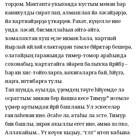
торҙом. Мәктәптә уҡығанда ҡустым менән һәр
каникулды сиратлап, алмашлап йә өләсәй­ҙәрҙә,
йә ҡартнәйҙәрҙә үткәрҙек. Рәхәт, күңелле ине
унда: өләсәй, бисмиллаһын әйтә-әйтә,
ҡомалаҡтан хуш еҫле икмәк һала, ҡартнәй
йырлай-көйләй еләктәрҙән тәмле бөйө­рөктәр бешерә,
олатайҙың гаражында тимер-томор араһында
соҡонабыҙ, ҡартатайға эйәреп балыҡҡа йөрөйбөҙ –
һәр көн хис-тойғоларға, ваҡиғаларға бай, һөйөүгә,
наҙға, иғтибарға тулы.
Тап шунда, ауылда, үҙемдең тәүге һөйөүемде лә
осраттым: минән бер йәшкә кесе Тимур* исемле
үҫмер артымдан йөрөй башланы. Ул эскеселәр
ғаиләһенән ине. Әсәһе лә, атаһы ла эсте. Тимур
бик башлы, зирәк аҡыллы егет ине, әммә холҡо,
Аллаҡайым... Ут кеүек ҡыҙыу, “гөлт” итеп ҡабына