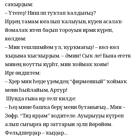
саҡырҙым:
– Үтегеҙ! Нишләп туҡтап ҡалдығыҙ?
Ирҙең тамам юғалып ҡалыуын, күҙен асалаҡ-
йомалаҡ итеп баҫып тороуын ирмәк күреп,
көлдөм:
– Мин тешләшмәйем ул, ҡурҡмағыҙ! – көлә-көлә
ҡыҙыма ҡысҡырҙым. – Әминә! Сыҡ әле! Бына егеткә
минең ноутты күрһәт, мин ҡоймаҡ ҡоям!
Иргә өндәштем:
– Хәҙер мин һеҙҙе үҙемдең “фирменный” ҡоймаҡ
менән һыйлайым, Артур!
Шунда ғына ир телгә килде:
– Һеҙ мине башҡа берәү менән бутанығыҙ... Мин –
Зөфәр. “Тиҙ ярҙам” водителе. Ауырыуҙы күтәреп
алып сығырға ир заттарын эҙләп йөрөйөм.
Фельдшерҙар – ҡыҙҙар...