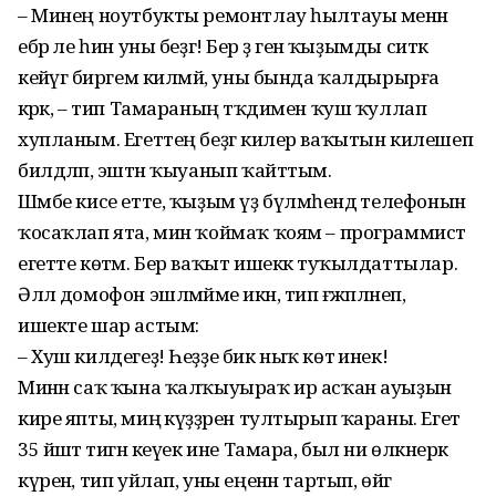
– Минең ноутбукты ремонтлау һылтауы менән
ебәр әле һин уны беҙгә! Бер ҙә генә ҡыҙымды ситкә
кейәүгә биргем килмәй, уны бында ҡалдырырға
кәрәк, – тип Тамараның тәҡдимен ҡуш ҡуллап
хупланым. Егеттең беҙгә килер ваҡытын килешеп
билдәләп, эштән ҡыуанып ҡайттым.
Шәмбе кисе етте, ҡыҙым үҙ бүлмә­һендә телефонын
ҡосаҡлап ята, мин ҡоймаҡ ҡоям – программист
егетте көтәм. Бер ваҡыт ишеккә туҡылдатты­лар.
Әллә домофон эшләмәйме икән, тип ғәжәпләнеп,
ишекте шар астым:
– Хуш килдегеҙ! Һеҙҙе бик ныҡ көтә инек!
Минән саҡ ҡына ҡалҡыуыраҡ ир асҡан ауыҙын
кире япты, миңә күҙҙәрен тултырып ҡараны. Егет
35 йәштә тигән кеүек ине Тамара, был ни өлкәнерәк
күренә, тип уйлап, уны еңенән тартып, өйгә