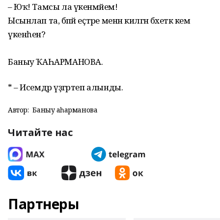
– Юҡ! Тамсы ла үкенмәйем!
Ысынлап та, бәпәй еҫтәре менән килгән бәхеткә кем
үкенһен?
Баныу ҠАҺАРМАНОВА.
* – Исемдәр үҙгәртеп алынды.
Автор:
Баныу Ҡаһарманова
Читайте нас
Партнеры