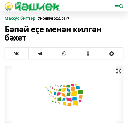
Махсус биттәр
7 НОЯБРЯ 2022, 04:47
Бәпәй еҫе менән килгән
бәхет