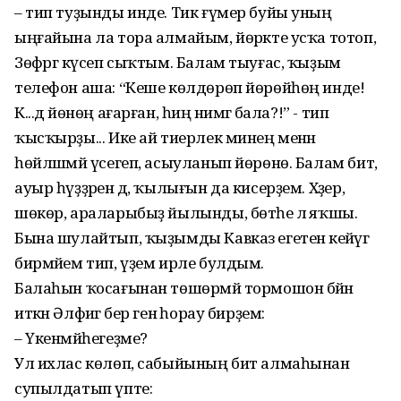
– тип туҙынды инде. Тик ғүмер буйы уның
ыңғайына ла тора алмайым, йөрәкте усҡа тотоп,
Зөфәргә күсеп сыҡтым. Балам тыуғас, ҡыҙым
телефон аша: “Кеше көлдөрөп йөрөйһөң инде!
К...дә йөнөң ағарған, һиңә нимәгә бала?!” - тип
ҡысҡырҙы... Ике ай тиерлек минең менән
һөйләшмәй үсегеп, асыуланып йөрөнө. Балам бит,
ауыр һүҙҙәрен дә, ҡылығын да кисерҙем. Хәҙер,
шөкөр, араларыбыҙ йылынды, бөтәһе лә яҡшы.
Бына шулайтып, ҡыҙымды Кавказ егетенә кейәүгә
бирмәйем тип, үҙем ирле булдым.
Балаһын ҡосағынан төшөрмәй тормошон бәйән
иткән Әлфиәгә бер генә һорау бирҙем:
– Үкенмәйһегеҙме?
Ул ихлас көлөп, сабыйының бит алмаһынан
супылдатып үпте: