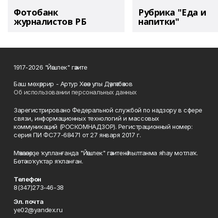
Фотобанк
Рубрика "Еда и
журналистов РБ
напитки"
1917-2026 "Йәшлек" гәзите
Баш мөхәррир - Артур Хәсән улы Дәүләтбәков
Об использовании персональных данных
Зарегистрировано Федеральной службой по надзору в сфере
связи, информационных технологий и массовых
коммуникаций (РОСКОМНАДЗОР). Регистрационный номер:
серия ПИ ФС77-68471 от 27 января 2017 г.
Мәҡәләләрҙе ҡулланғанда "Йәшлек" гәзитенә һылтанма яһау мотлаҡ.
Бөтә хоҡуҡтар яҡланған.
Телефон
8(347)273-46-38
Эл. почта
ye02@yandex.ru