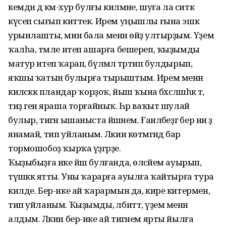
кемдән дә кәм-хур булғы килмәне, шуға ла ситкә
күсеп сығып киттек. Ирем уңышлы ғына эшкә
урынлашты, мин бала менән өйҙә ултырҙым. Үҙемә
ҡалһа, тәмле итеп ашарға бешереп, ҡыҙымды
матур итеп ҡарап, бүлмәлә тәртип булдырып,
яҡшы ҡатын булырға тырыштым. Ирем менән
киләсәккә пландар ҡорҙоҡ, йыш ҡына бәхәсләшһәк тә,
тиҙ генә яраша тор­ғайныҡ. Һәр ваҡыт шулай
булыр, тигән ышаныста йәшәнем. Ғаиләбеҙгә бер ни ҙә
янамай, тип уйланым. Ләкин көтмә­гәндә бар
тормошобоҙ ҡырҡа үҙгәрҙе.
Ҡыҙыбыҙға ике йәш булғанда, өләсәйем ауырып,
түшәккә ятты. Уны ҡарарға ауылға ҡайтырға тура
килде. Бер-ике ай ҡарармын да, кире китермен,
тип уйланым. Ҡыҙымды, әлбиттә, үҙем менән
алдым. Ләкин бер-ике ай тигәнем ярты йылға