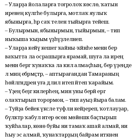
– Уларҙа йолаларға тоғролоҡ көслө, ҡатын
иренең күләгәһе булырға, мотлаҡ яулыҡ
ябынырға, һәр саҡ телен тыйырға тейеш.
– Булырмын, ябынырмын, тыйырмын, – тип
ныҡыша ҡыҙым үҙһүҙлеләнеп.
– Уларҙа кейәү кешегә ҡайны-ҡәйнәһе менән бер
ваҡытта ла осрашырға ярамай, шуға ла ирең
менән бергә ҡунаҡҡа ла килә алмаҫһың, бер үҙеңде
лә миңә ебәрмәҫтәр, – аптырағандан Тамараның
һөйләгәндәрен уға дәлил итеп әйтеп ҡарайым.
– Үҙең беҙгә килерһең, мин уны берәй ергә
олаҡтырып торормон, – тип ауыҙ йыра балам.
– Туйҙа бейек үксәле туфли кейҙереп, ҡотлауҙар,
бүләктәр ҡабул итер өсөн мөйөшкә баҫтырып
ҡуйһалар, көнө буйы ни тамаҡ ашай алмай, ни
һыу эсә алмай, ҡунаҡтарҙың байрам иткәнен