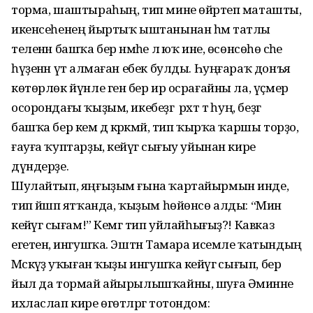
торма, шашты­раһың, тип мине өйрәтеп маташты,
икенсеһенең йыртыҡ ыштанынан һәм татлы
теленән башҡа бер нәмәһе лә юҡ ине, өсөнсөһө әсәһе
һүҙенән үтә алмаған ебек булды. Һуңғараҡ донъя
көтөрлөк йүнле генә бер ир осрағайны ла, үҫмер
осорондағы ҡыҙым, икебеҙгә рәхәт тә һуң, беҙгә
башҡа бер кем дә кәрәкмәй, тип ҡырҡа ҡаршы торҙо,
ғауға ҡуптарҙы, кейәүгә сығыу уйынан кире
дүндерҙе.
Шулайтып, яңғыҙым ғына ҡартайыр­мын инде,
тип йәшәп ятҡанда, ҡыҙым һөйөнсө алды: “Мин
кейәүгә сығам!” Кемгә тип уйлайһығыҙ?! Кавказ
егетенә, ингушҡа. Эштән Тамара исемле ҡатын­дың
Мәскәүҙә уҡыған ҡыҙы ингушҡа кейәүгә сығып, бер
йыл да тормай айырылышҡайны, шуға Әминәне
ихласлап кире өгөтләргә тотондом: