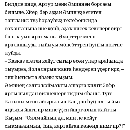
Билдәле инде, Артур менән Әминәнең борсағы
бешмәне. Хәйер, бер аҙҙан Әминә үҙе егетен
ташланы: тәүҙә һорауһыҙ телефонында
соҡонғанына йәне көйһә, аҙаҡ нисек кейенергә өйрәтә
башлауын яратманы. Әхирәттәре менән
аралашыуҙы тыйыуы мөнәсәбәт­тәренә һуңғы нөктәне
ҡуйҙы.
– Кавказ егетенә кейәүгә сығыр өсөн улар араһында
тыуырға, йолаларын ҡанға һеңдереп үҫергә кәрәк, –
тип һығымта яһаны ҡыҙым.
Ә минең селтәр ҡоймаҡты ашарға килгән Зөфәр
ярты йылдан өйләнешергә тәҡдим яһаны. Тәүге
ҡатыны менән айырылышҡандан һуң алты йыл
яңғыҙы йәшәгән ир мине үҙенә йәшәргә алып ҡайтты.
Ҡыҙым: “Оялмайһың да, мин әле кейәүгә
сыҡмағанмын, ә һиңә ҡартайған көнөңдә нимәгә ир?!”