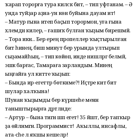
ҡарап торорға тура киләсәк бит, – тип уфтанам. – Ә
унда туйҙар аҙна-ун көн буйына дауам итә!
– Матур ғына итеп баҫып торормон, уға ғына
хәлемдән килер, – ғашиҡ булған ҡыҙым бирешмәй.
– Тора икән... Бер ереңә пропеллер ҡыҫтырылған
бит һинең, биш минут бер урында ултырып
сыҙамайһың, – тип көйөп, инде нишләргә белмәй,
эшкә барғас, Тамараға зарландым. Минең
ыңғайға ул китте ҡыҙып:
– Бында ир-егеттәр бөткәнме?! Иҫтәре китә бит
шулар халҡына!
Шунан ҡыҙымды бер күршеһе менән
таныштырырға дәртләнде:
– Артур – бына тигән шәп егет! 35 йәштә, бер тапҡыр
ҙа өйләнмәгән. Программист! Аҡыллы, инсафлы,
ата-әсәһе лә яҡшы кешеләр!