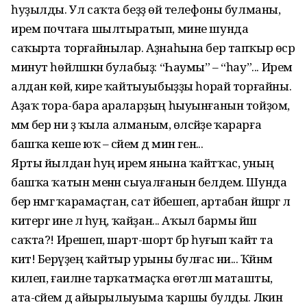
һуҙылды. Ул саҡта беҙҙә өй телефоны булманы,
ирем почтаға шылтыратып, мине шунда
саҡырта торғай­нылар. Аҙнаһына бер тапҡыр өсәр
минут һөйләшкән булабыҙ: “Һаумы” – “һау”... Ирем
алдан көйә, кире ҡайтыуы­быҙҙы һорай торғайны.
Аҙаҡ тора-бара ара­ларҙың һыуынғанын тойҙом,
әммә бер ни ҙә ҡыла алманым, өләсәйҙе ҡарарға
башҡа кеше юҡ – әсәйем дә мин генә...
Ярты йылдан һуң ирем янына ҡайтҡас, уның
башҡа ҡатын менән сыуалғанын белдем. Шунда
бер нәмәгә ҡарамаҫтан, сат йәбешеп, артабан йәшәргә лә
китергә ине лә һуң, ҡайҙан... Аҡыл бармы йәш
саҡта?! Ирешеп, шарт-шорт бәрә һуғып ҡайт та
кит! Берәүҙең ҡайтыр урыны булғас ни... Ҡәйнәм
килеп, ғаиләне тарҡатмаҫҡа өгөтләп маташты,
ата-әсәйем дә айырылыуыма ҡаршы булды. Ләкин