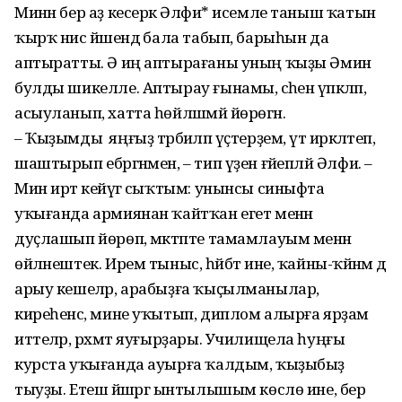
Минән бер аҙ кесерәк Әлфиә* исемле таныш ҡатын
ҡырҡ нисә йәшендә бала табып, барыһын да
аптыратты. Ә иң аптырағаны уның ҡыҙы Әминә
булды шикелле. Аптырау ғынамы, әсәһенә үпкәләп,
асыуланып, хатта һөйләшмәй йөрөгән.
– Ҡыҙымды яңғыҙ тәрбиәләп үҫтер­ҙем, үтә иркәләтеп,
шаштырып ебәргән­мен, – тип үҙен ғәйепләй Әлфиә. –
Мин иртә кейәүгә сыҡтым: унынсы синыфта
уҡығанда армиянан ҡайтҡан егет менән
дуҫлашып йөрөп, мәктәпте тамамлауым менән
өйләнештек. Ирем тыныс, һәйбәт ине, ҡайны-ҡәйнәм дә
арыу кешеләр, арабыҙға ҡыҫылманылар,
киреһенсә, мине уҡытып, диплом алырға ярҙам
иттеләр, рәхмәт яуғырҙары. Училищела һуңғы
курста уҡығанда ауырға ҡалдым, ҡыҙыбыҙ
тыуҙы. Етеш йәшәргә ынтылышым көслө ине, бер