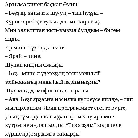
Артыма килеп баҫҡан Әминә:
– Беҙҙә ир заты юҡ шу-ул, – тип һуҙҙы. –
Күршеләребеҙгә туҡылдатып ҡарағыҙ.
Мин оялыштан ҡып-ҡыҙыл булдым – битем
янды.
Ир минән күҙен дә алмай:
– Ярай, – тине.
Шунан киң йылмайҙы:
– Һеҙ... мине лә үҙегеҙҙең “фирменный”
ҡоймағығыҙ менән һыйларһы­ғыҙмы?
Шул мәлдә домофон шылтыраны.
– Ана, Һеҙгә ярҙамға носилка күтәреүсе килде, – тип
мығырланым. Ләкин программист егетте күргәс,
уның ғүмерҙә лә ҡағыҙҙан артыҡ ауыр нәмәне
күтәрмәгәне аңлашылды. “Тиҙ ярҙам” водителе
күршеләрҙе ярҙамға саҡырҙы.