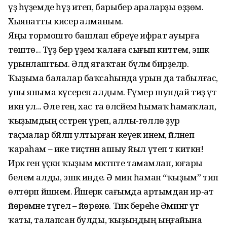
үҙ һүҙемде һүҙ итеп, барыбер араларҙы өҙҙөм.
Хыянатты кисерә алманым.
Яңы тормошто башлап ебәреүе ифрат ауырға
төштө... Тәүҙә бер үҙем ҡалаға сығып киттем, эшкә
урынлаштым. Әлдә ятаҡтан бүлмә бирҙеләр.
Ҡыҙыма балалар баҡсаһында урын да табылғас,
уны яныма күсереп алдым. Ғүмер шундай тиҙ үтә
икән ул... Әле генә, хас та өләсәйем һымаҡ һамаҡлап,
ҡыҙымдың сәстәрен үреп, аллы-гөллө ҙур
таҫмалар бәйләп ултырған кеүек инем, әйләнеп
ҡараһам – ике тиҫтәнән ашыу йыл үтеп тә киткән!
Иркә генә үҫкән ҡыҙым мәктәпте тамамлап, юғары
белем алды, эшкә инде. Ә мин һаман “ҡыҙым” тип
өлтөрәп йәшәнем. Йәшерәк сағымда артымдан ир-ат
йөрөмәне түгел – йөрөнө. Тик береһе Әминәгә үтә
ҡаты, талапсан булды, ҡыҙыңдың ыңғайына