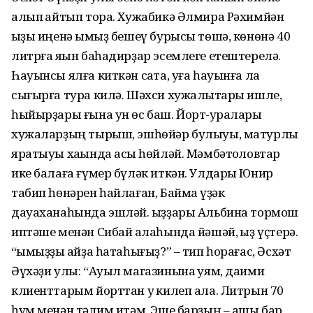
алып ҡайтып тора. Хужабикә Әлмира Рәхимйән
ҡыҙы иңенә ҡымыҙ бешеү бурысы төшә, көнөнә 40
литрға яҡын баһадирҙар эсемлеге етештерелә.
Һауынсы ялға киткән саҡта, уға һауынға ла
сығырға тура килә. Шәхси хужалыҡтары ишле,
һыйырҙары ғына ун өс баш. Йорт-ҡуралары
хужаларҙың тырыш, эшһөйәр булыуы, матурлыҡ
яратыуы хаҡында асыҡ һөйләй. Мәмбәтҡоловтар
ике балаға ғүмер бүләк иткән. Улдары Юнир
табип һөнәрен һайлаған, Баймаҡ үҙәк
дауаханаһында эшләй. ҡыҙҙары Альбина тормош
иптәше менән Сибай ҡалаһында йәшәй, ҡыҙ үҫтерә.
“ҡымыҙҙы ҡайҙа һатаһығыҙ?” – тип һорағас, Әсхәт
Әүхәҙи улы: “Ауыл магазинына ҡуям, даими
клиенттарым йорттан уҡ килеп ала. Литрын 70
һум менән тәҡдим итәм. Эше барҙың – ашы бар,