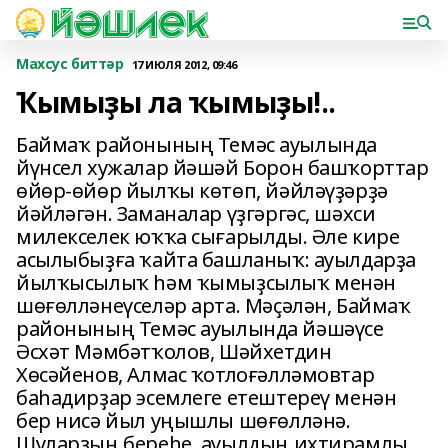
Махсус биттәр
17 ИЮЛЯ 2012, 09:46
Ҡымыҙы ла ҡымыҙы!..
Баймаҡ районының Темәс ауылында
йүнсел хужалар йәшәй Борон башҡорттар
өйөр-өйөр йылҡы көтөп, йәйләүҙәрҙә
йәйләгән. Заманалар үҙгәргәс, шәхси
милекселек юҡҡа сығарылды. Әле кире
асылыбыҙға ҡайта башланыҡ: ауылдар­ҙа
йылҡысылыҡ һәм ҡымыҙсылыҡ менән
шөғөлләнеүселәр арта. Мәҫәлән, Баймаҡ
районының Темәс ауылында йәшәүсе
Әсхәт Мәмбәтҡолов, Шәйхетдин
Хөсәйенов, Алмас ҡотлоғәлләмовтар
баһадирҙар эсемлеге етештереү менән
бер нисә йыл уңышлы шөғөлләнә.
Шуларҙың береһе, ауылдың ихтирамлы