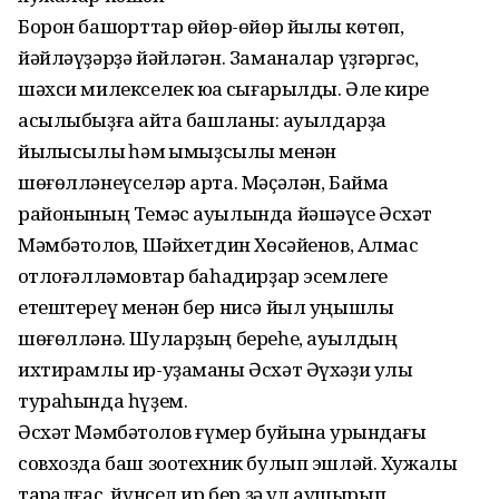
Борон башҡорттар өйөр-өйөр йылҡы көтөп,
йәйләүҙәрҙә йәйләгән. Заманалар үҙгәргәс,
шәхси милекселек юҡҡа сығарылды. Әле кире
асылыбыҙға ҡайта башланыҡ: ауылдар­ҙа
йылҡысылыҡ һәм ҡымыҙсылыҡ менән
шөғөлләнеүселәр арта. Мәҫәлән, Баймаҡ
районының Темәс ауылында йәшәүсе Әсхәт
Мәмбәтҡолов, Шәйхетдин Хөсәйенов, Алмас
ҡотлоғәлләмовтар баһадирҙар эсемлеге
етештереү менән бер нисә йыл уңышлы
шөғөлләнә. Шуларҙың береһе, ауылдың
ихтирамлы ир-уҙаманы Әсхәт Әүхәҙи улы
тураһында һүҙем.
Әсхәт Мәмбәтҡолов ғүмер буйына урындағы
совхозда баш зоотехник булып эшләй. Хужалыҡ
тарҡалғас, йүнсел ир бер ҙә ҡул ҡаушырып