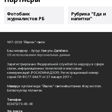
Фотобанк
Рубрика "Еда и
журналистов РБ
напитки"
1917-2026 "Йәшлек" гәзите
Баш мөхәррир - Артур Хәсән улы Дәүләтбәков
Об использовании персональных данных
Зарегистрировано Федеральной службой по надзору в сфере
связи, информационных технологий и массовых
коммуникаций (РОСКОМНАДЗОР). Регистрационный номер:
серия ПИ ФС77-68471 от 27 января 2017 г.
Мәҡәләләрҙе ҡулланғанда "Йәшлек" гәзитенә һылтанма яһау мотлаҡ.
Бөтә хоҡуҡтар яҡланған.
Телефон
8(347)273-46-38
Эл. почта