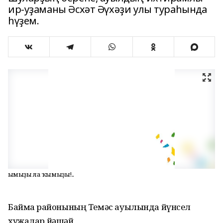
ир-уҙаманы Әсхәт Әүхәҙи улы тураһында
һүҙем.
Ҡымыҙы ла ҡымыҙы!..
Баймаҡ районының Темәс ауылында йүнсел
хужалар йәшәй