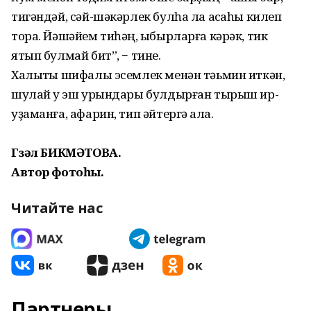
тигәндәй, сәй-шәкәрлек булһа ла аҡсаһы килеп
тора. Йәшәйем тиһәң, ҡыбырларға кәрәк, тик
ятып булмай бит”, − тине.
Халыҡты шифалы эсемлек менән тәьмин иткән,
шулай уҡ эш урындары булдырған тырыш ир-
уҙаманға, афарин, тип әйтергә ҡала.
Гүзәл БИКМӘТОВА.
Автор фотоһы.
Читайте нас
Партнеры