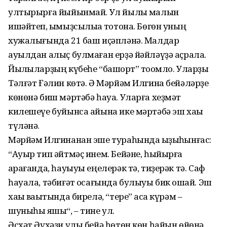
ултырырға йыйынмай. Ул йылҡы малын
ишәйтеп, ҡымыҙсылыҡҡа тотона. Бөгөн уның
хужалығында 21 баш иҫәпләнә. Малдар
ауылдан алыҫ булмаған ерҙә йәйләүҙә аҫрала.
Йылҡыларҙың күбеһе “башҡорт” тоҡомло. Уларҙы
Тәлғәт Ғәлин көтә. Ә Мәрйәм Илгина бейәләрҙе
көнөнә биш мәртәбә һауа. Уларға хеҙмәт
килешеүе буйынса айына ике мәртәбә эш хаҡы
түләнә.
Мәрйәм Илгинанан эше тураһында ҡыҙыҡһынғас:
“Ауыр тип әйтмәҫ инем. Бейәне, һыйырға
ҡарағанда, һауыуы еңелерәк тә, тиҙерәк тә. Саф
һауала, тәбиғәт ҡосағында булыуы бик оҡшай. Эш
хаҡы ваҡытында бирелә, “тере” аҡса күрәм –
шуныһы яҡшы“, – тине ул.
Әсхәт Әүхәҙи улы бейә һөтөн көн һайын өйөнә