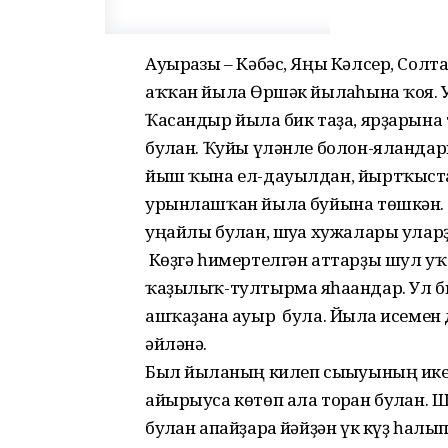
Ауырғазы – Кәбәс, Яңы Кәлсер, Сол
аҡҡан йыл­ға Өршәк йылғаһына ҡоя. 
Ҡасандыр йылға бик таҙа, ярҙа­рын
булған. Ҡуйы үләнле болон-яландар
йыш ҡына ел-дауылдан, йыртҡыст
урынлашҡан йылға буйына төшкән. Б
уңайлы булған, шуға хужалары улар
Көҙгә һимертелгән аттарҙы шул уҡ
ҡаҙылыҡ-тултырма яһағандар. Ул бик
ашҡаҙанға ауыр була. Йылға исемен 
әйләнә.
Был йылғаның килеп сығыуының ике
айырыуса көтөп ала торған булған. 
булған апайҙарға йәйҙән үк күҙ һалып 