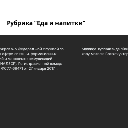
Рубрика "Еда и напитки"
рировано Федеральной службой по
Мәҡәләләрҙе ҡулланғанда "Йә
в сфере связи, информационных
яһау мотлаҡ. Бөтә хоҡуҡта
ий и массовых коммуникаций
НАДЗОР). Регистрационный номер:
 ФС77-68471 от 27 января 2017 г.