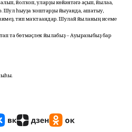
ып, йолҡоп, уларҙы көйәнтәгә аҫып, йылғаға,
. Шул һыуҙа ҡоштарҙы йыуғанда, ашатыу,
 һимеҙ, тип маҡтағандар. Шулай йылғаның исеме
тап та бөтмәҫлек йылғабыҙ – Ауырғазыбыҙ бар
сыһы.