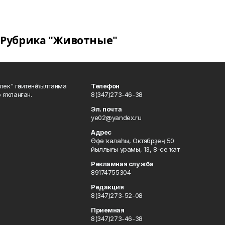
Рубрика "Животные"
шлек" гәзитенә һылтанма
Телефон
р яҡланған.
8(347)273-46-38
Эл. почта
ye02@yandex.ru
Адрес
Өфө ҡалаһы, Октябрҙең 50
йыллығы урамы, 13, 8-се ҡат
Рекламная служба
89174755304
Редакция
8(347)273-52-08
Приемная
8(347)273-46-38