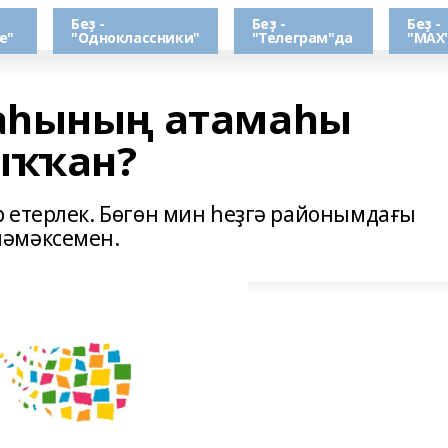
Беҙ -
Беҙ -
Беҙ -
е"
"Одноклассники"
"Телеграм"да
"МАХ
аһының атамаһы
ыҡҡан?
 етерлек. Бөгөн мин һеҙгә районымдағы
ләмәксемен.