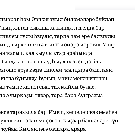
танморат һәм Өршәк ауыл биләмә­лә­ре буйлап
Уның килеп сы­ғышы ха­ҡында легенда бар.
а тиклем тулы һыулы, төрлө һәм эре балыҡлы
ында иркен­лектә йылҡы өйөрө йөрөгән. Улар
ан ҡасып, ҡалҡыулыҡтар араһында
ында аттарға ашау, һыулау өсөн дә бик
ҙы ошо ерҙә көҙгә тиклем ҡалдыра башлаған.
 йылға буйында һуйып, майы менән итенән
 тәмле килеп сыға, тик майлы булғас,
дә Ауырҡаҙы, тиҙәр, тора-бара Ауырғазыға
нсе тарихы ла бар. Имеш, кешеләр ҡаҙ өмәһен
Шунан ситтә ҡалмаҫ өсөн, ҡыҙҙар бәпкәләре күп
ҡуйған. Был ғаиләгә оҡшарға, ярарға