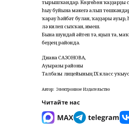
тырышҡандар. Көҙгөһөн ҡаҙҙарҙы сал
һыу буйына мәкегә алып төшкәндәр
ҡарау һәйбәт булған, ҡаҙҙары ауыр,
лә килеп сыҡҡан, имеш.
Бына шундай әйтеп тә, яҙып та, маҡ
беҙҙең районда.
Диана САЗОНОВА,
Ауырғазы районы
Талбазы лицейының IX класс уҡыу
Автор:
Электронное Издательство
Читайте нас