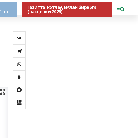
Гәзиттә ҡотлау, иғлан бирергә
"-та
(расценки 2026)