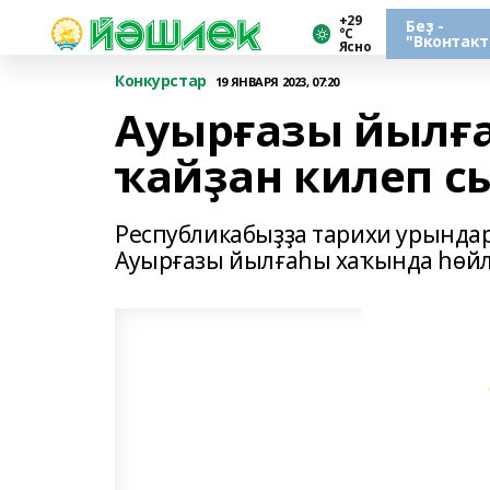
+29
Беҙ -
°С
"Вконтакт
Ясно
Конкурстар
19 ЯНВАРЯ 2023, 07:20
Ауырғазы йылғ
ҡайҙан килеп с
Республикабыҙҙа тарихи урындар
Ауырғазы йылғаһы хаҡында һөй