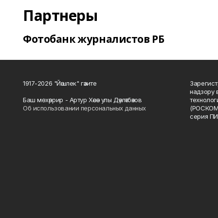
Партнеры
Фотобанк журналистов РБ
1917-2026 "Йәшлек" гәзите
Зарегист
надзору 
Баш мөхәррир - Артур Хәсән улы Дәүләтбәков
технолог
Об использовании персональных данных
(РОСКОМ
серия ПИ