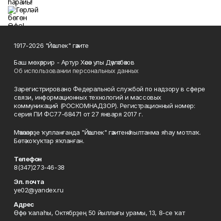
1917-2026 "Йәшлек" гәзите
Баш мөхәррир - Артур Хәсән улы Дәүләтбәков
Об использовании персональных данных
Зарегистрировано Федеральной службой по надзору в сфере
связи, информационных технологий и массовых
коммуникаций (РОСКОМНАДЗОР). Регистрационный номер:
серия ПИ ФС77-68471 от 27 января 2017 г.
Мәҡәләләрҙе ҡулланғанда "Йәшлек" гәзитенә һылтанма яһау мотлаҡ.
Бөтә хоҡуҡтар яҡланған.
Телефон
8(347)273-46-38
Эл. почта
ye02@yandex.ru
Адрес
Өфө ҡалаһы, Октябрҙең 50 йыллығы урамы, 13, 8-се ҡат