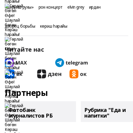
«дәрүиш рухы»
рок-концерт
elvin grey
ирдан
дворец борьбы
көрәш һарайы
Читайте нас
Партнеры
Фотобанк
Рубрика "Еда и
журналистов РБ
напитки"