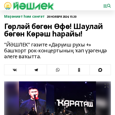
Мәҙәниәт һәм сәнғәт
28 НОЯБРЯ 2024, 15:20
Гөрләй бөгөн Өфө! Шаулай
бөгөн Көрәш һарайы!
"ЙӘШЛЕК" гәзите «Дәрүиш рухы +»
башҡорт рок-концертының ҡап үҙәгендә
әлеге ваҡытта.