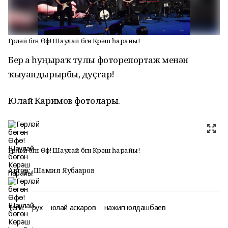
Гөрләй бөгөн Өфө! Шаулай бөгөн Көрәш һарайы!
Бер аҙ һуңыраҡ тулы фоторепортаж менән
ҡыуандырырбыҙ, дуҫтар!
Юлай Каримов фотолары.
Гөрләй бөгөн Өфө! Шаулай бөгөн Көрәш һарайы!
Автор:
Шамил Яубаҫаров
Теги:
рух
юлай аскаров
нажип юлдашбаев