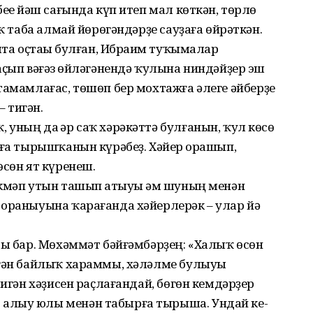
еһе йәш сағында күп итеп мал көткән, төрлө
ҡ таба алмай йөрө­гәндәрҙе сауҙаға өйрәткән.
алта оҫтаһы булған, Ибраһим туҡымалар
аҫып вәғәз һөйләгәнендә ҡулына ниндәйҙер эш
тамамлағас, төшөп бер мохтажға әлеге әйберҙе
– тигән.
уның да һәр саҡ хәрәкәттә булғанын, ҡул көсө
рға тырышҡанын күрәбеҙ. Хәйер һорашып,
өсөн ят күренеш.
өкмәп утын ташып һатыуы һәм шуның менән
ораныуына ҡара­ғанда хәйерлерәк – улар йә
ры бар. Мөхәммәт бәйғәмбәрҙең: «Халыҡ өсөн
лгән байлыҡ хараммы, хәләлме булыуы
тигән хәҙисен раҫлағандай, бөгөн кемдәрҙер
алыу юлы менән табырға тырыша. Ундай ке­