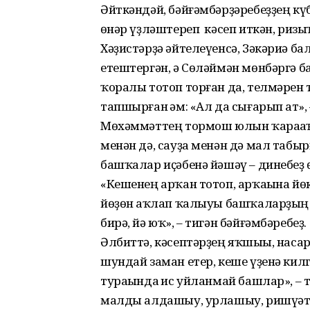
Әйткәндәй, бәйғәмбәрҙәребеҙҙең күб
һөнәр үҙләштереп кә­сеп иткән, ризы
Хәҙис­тәрҙә әйтелеүенсә, Зәкәриә б
етештергән, ә Сөләймән мөнбәргә б
ҡоралы тотоп торған да, телмәрен 
тапшырған һәм: «Ал да сығарып һат», 
Мөхәммәттең тормош юлын ҡараһаҡ, 
менән дә, сауҙа менән дә мал табы
башҡалар иҫәбенә йәшәү – динебеҙ 
«Кешенең арҡан тотоп, арҡаһына й
йөҙөн һаҡлап ҡалыуы башҡаларҙың һ
бирә, йә юҡ», – тигән бәйғәмбәребеҙ.
Әлбиттә, кәсептәрҙең яҡшыһы, наса
шундай заман етер, кеше үҙенә ки
тураһында һис уйланмай башлар», – 
малды алдашыу, урлашыу, ришүәт 