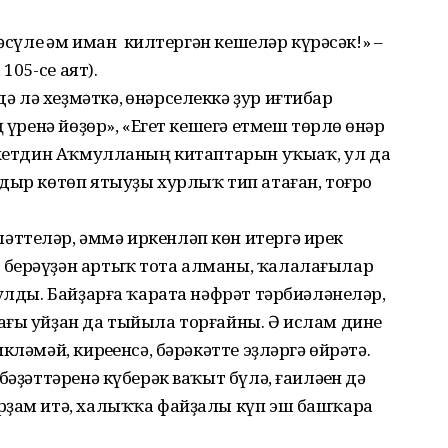
рәсүле һәм иман килтергән кешеләр күрәсәк!» –
105-се аят).
 лә хеҙмәткә, һөнәрселеккә ҙур иғтибар
 үренә йөҙөр», «Егет кешегә етмеш төрлө һөнәр
ахетдин Аҡмулланың китаптарын уҡыһаҡ, ул да
дыр көтөп ятыуҙы хурлыҡ тип атаған, тоғро
ттеләр, әммә иркенләп көн итер­гә ирек
 берәүҙән артыҡ тота алманы, ҡалалағылар
улды. Байҙарға ҡарата нәфрәт тәрбиә­ләнеләр,
ағы уйҙан да тыйыла торғайны. Ә ислам дине
­ләмәй, киреһенсә, бәрәкәтте эҙләргә өйрәтә.
бәҙәттәренә күберәк ваҡыт бүлә, ғаиләһен дә
рҙам итә, халыҡҡа файҙалы күп эш башҡара