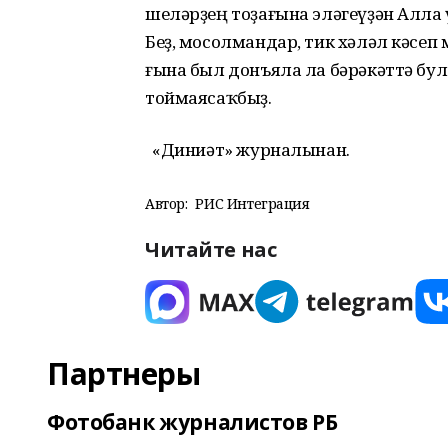
шеләрҙең тоҙағына эләгеүҙән Аллаһ ү
Беҙ, мосолмандар, тик хәләл кәсеп
ғына был донъяла ла бә­рәкәттә бул
той­маясаҡбыҙ.
«Диниәт» журналынан.
Автор:
РИС Интеграция
Читайте нас
Партнеры
Фотобанк журналистов РБ