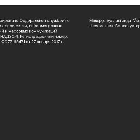
рировано Федеральной службой по
Мәҡәләләрҙе ҡулланғанда "Йә
в сфере связи, информационных
яһау мотлаҡ. Бөтә хоҡуҡта
ий и массовых коммуникаций
НАДЗОР). Регистрационный номер:
 ФС77-68471 от 27 января 2017 г.