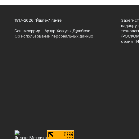
1917-2026 "Йәшлек" гәзите
Зарегист
надзору 
Баш мөхәррир - Артур Хәсән улы Дәүләтбәков
технолог
Об использовании персональных данных
(РОСКОМ
серия ПИ