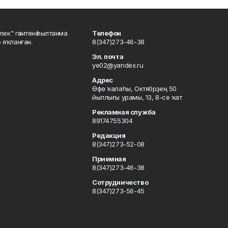
шлек" гәзитенә һылтанма
Телефон
р яҡланған.
8(347)273-46-38
Эл. почта
ye02@yandex.ru
Адрес
Өфө ҡалаһы, Октябрҙең 50
йыллығы урамы, 13, 8-се ҡат
Рекламная служба
89174755304
Редакция
8(347)273-52-08
Приемная
8(347)273-46-38
Сотрудничество
8(347)273-56-45