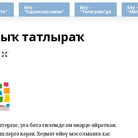
Беҙ -
Беҙ -
Беҙ -
те"
"Одноклассники"
"Телеграм"да
"МАХ
зыҡ татлыраҡ
ргәс, уға бөтә ғилемде һәм һөнәрҙе өйрәткән.
эшләргә кәрәк. Хеҙмәт һөйөү мосолманға хас