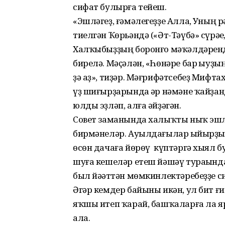
сифат булырға тейеш.
«Эшләгеҙ, ғәмәлегеҙҙе Аллаһ, Уның 
тиелгән Ҡөрьәндә («Әт-Тәүбә» сүрәһе, 
Халҡыбыҙҙың боронғо мәҡәлдә­рендә
бирелә. Мәҫәлән, «Һөнәре бар һыуҙың
ҙә аҙ», тиҙәр. Мәғрифәтсебеҙ Мифт
үҙ шиғырҙарында һәр нәмәне ҡайҙан
юлды эҙләп, алға әйҙәгән.
Совет заманында халыҡты ныҡ эшлә
бирмәнеләр. Ауыл­дағылар һыйырҙы
өсөн дачаға йөрөү күптәргә хыял б
шуға кешеләр етеш йәшәү тураһынд
был йә­һәттән мөмкинлектәребеҙҙе сик
Әгәр кемдер байыны икән, ул бит ғи
яҡшы итеп ҡарай, башҡаларға ла я
ала.