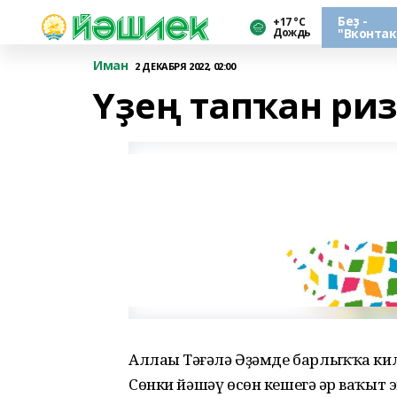
Беҙ -
+17 °С
Дождь
"Вконтак
Иман
2 ДЕКАБРЯ 2022, 02:00
Үҙең тапҡан ри
Аллаһы Тәғәлә Әҙәмде барлыҡҡа килте
Сөнки йәшәү өсөн кешегә һәр ваҡыт 