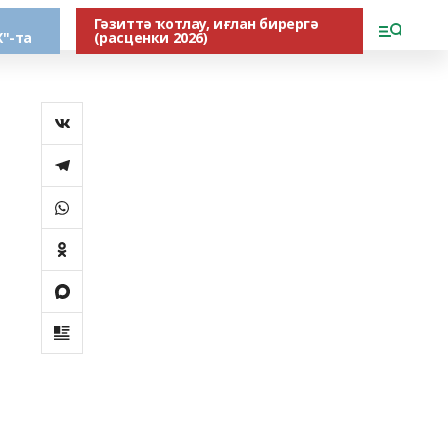
Гәзиттә ҡотлау, иғлан бирергә
"-та
(расценки 2026)