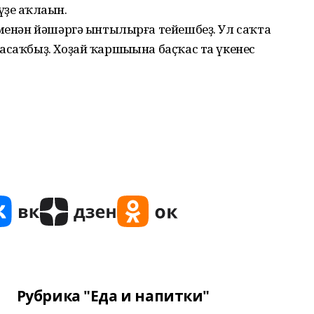
ҙе һаҡлаһын.
 менән йәшәргә ынтылырға тейешбеҙ. Ул саҡта
асаҡбыҙ. Хоҙай ҡар­шыһына баҫҡас та үкенес
Рубрика "Еда и напитки"