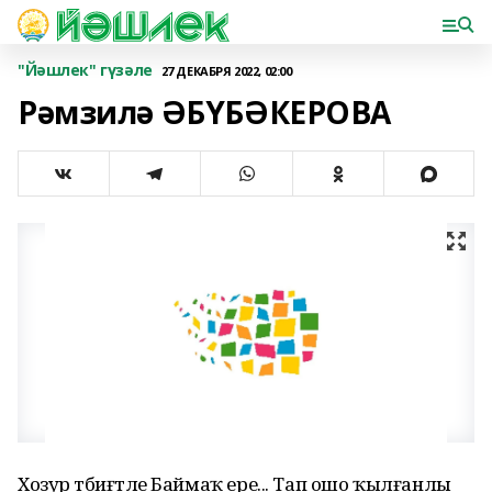
"Йәшлек" гүзәле
27 ДЕКАБРЯ 2022, 02:00
Рәмзилә ӘБҮБӘКЕРОВА
Хозур тәбиғәтле Баймаҡ ере... Тап ошо ҡылғанлы