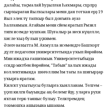
далаһы, таҫмалай һуҙылған Һаҡмары, сәхрәләрҙә
сырҡыраған йыл­ҡылары менән дан тотҡан ерҙә 19
йыл элек тәү тапҡыр был донъяға ауаз
һалғанмын. Атайым менән әсәйем яратып Рәмзилә
тигән исемде ҡушҡан. Шуғалыр ҙа нескә күңелле,
хисле ҡыҙ булып үҫкәнмен.
Әлеге ваҡытта М. Аҡмулла исемендәге Башҡорт
дәүләт педагогия университетында уҡып йөрөйөм.
Мин ижадҡа ғашиҡмын. Университетыбыҙҙа
сәсәндәр мәктәбенә йөрөйөм, "Табын" халыҡ ижады
коллективында шөғөлләнәм һәм тағы ла шиғырҙар
уҡырға яратам.
Киләсәктә уҡытыусы булырға хыялланам. Теләгем –
үҫеп килгән быуынды аң-белемгә әйҙәү, уларға рухи
яҡтан терәк-таяныс булыу. Теләктәремдең
тормошҡа ашырына ышанам.