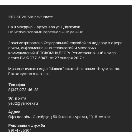
1917-2026 "Йәшлек" гәзите
Баш мөхәррир - Артур Хәсән улы Дәүләтбәков
Об использовании персональных данных
Зарегистрировано Федеральной службой по надзору в сфере
связи, информационных технологий и массовых
коммуникаций (РОСКОМНАДЗОР). Регистрационный номер:
серия ПИ ФС77-68471 от 27 января 2017 г.
Мәҡәләләрҙе ҡулланғанда "Йәшлек" гәзитенә һылтанма яһау мотлаҡ.
Бөтә хоҡуҡтар яҡланған.
Телефон
8(347)273-46-38
Эл. почта
ye02@yandex.ru
Адрес
Өфө ҡалаһы, Октябрҙең 50 йыллығы урамы, 13, 8-се ҡат
Рекламная служба
89174755304